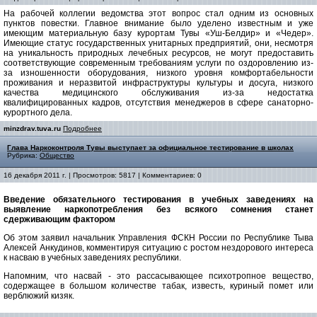
На рабочей коллегии ведомства этот вопрос стал одним из основных
пунктов повестки. Главное внимание было уделено известным и уже
имеющим материальную базу курортам Тувы «Уш-Белдир» и «Чедер».
Имеющие статус государственных унитарных предприятий, они, несмотря
на уникальность природных лечебных ресурсов, не могут предоставить
соответствующие современным требованиям услуги по оздоровлению из-
за изношенности оборудования, низкого уровня комфортабельности
проживания и неразвитой инфраструктуры культуры и досуга, низкого
качества медицинского обслуживания из-за недостатка
квалифицированных кадров, отсутствия менеджеров в сфере санаторно-
курортного дела.
minzdrav.tuva.ru
Подробнее
Глава Наркоконтроля Тувы выступает за официальное тестирование в школах
Рубрика:
Общество
16 декабря 2011 г. | Просмотров: 5817 | Комментариев: 0
Введение обязательного тестирования в учебных заведениях на
выявление наркопотребления без всякого сомнения станет
сдерживающим фактором
Об этом заявил начальник Управления ФСКН России по Республике Тыва
Алексей Анкудинов, комментируя ситуацию с ростом нездорового интереса
к насваю в учебных заведениях республики.
Напомним, что насвай - это рассасывающее психотропное вещество,
содержащее в большом количестве табак, известь, куриный помет или
верблюжий кизяк.