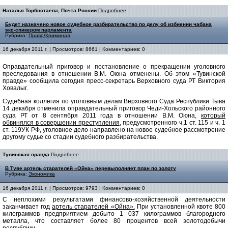
Наталья Торбостаева, Почта России
Подробнее
Будет назначено новое судебное разбирательство по делу об избиении чабана
экс-спикером парламента
Рубрика:
Право/Криминал
16 декабря 2011 г. | Просмотров: 8661 | Комментариев: 0
Оправдательный приговор и постановление о прекращении уголовного
преследования в отношении В.М. Оюна отменены. Об этом «Тувинской
правде» сообщила сегодня пресс-секретарь Верховного суда РТ Виктория
Ховалыг.
Судебная коллегия по уголовным делам Верховного Суда Республики Тыва
14 декабря отменила оправдательный приговор Чеди-Хольского районного
суда РТ от 8 сентября 2011 года в отношении В.М. Оюна,
который
обвинялся в совершении преступления
, предусмотренного ч.1 ст. 115 и ч. 1
ст. 119УК РФ, уголовное дело направлено на новое судебное рассмотрение
другому судье со стадии судебного разбирательства.
Тувинская правда
Подробнее
В Туве артель старателей «Ойна» перевыполняет план по золоту
Рубрика:
Экономика
16 декабря 2011 г. | Просмотров: 9793 | Комментариев: 0
С неплохими результатами финансово-хозяйственной деятельности
заканчивает год
артель старателей «Ойна».
При установленной квоте 800
килограммов предприятием добыто 1 037 килограммов благородного
металла, что составляет более 80 процентов всей золотодобычи