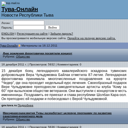
Тува-Онлайн
Новости Республики Тыва
Логин:
Пароль:
ENGLISH
|
Регистрация на сайте
|
Забыли пароль?
Вы просматриваете мобильную версию сайта.
Перейти на полную версию сайта.
Тува-Онлайн
Материалы за 16.12.2011
Дню рождения фронтовички посвятили концерт
Рубрика:
Общество
16 декабря 2011 г. | Просмотров: 5932 | Комментариев: 0
15 декабря боец легендарного кавалерийского эскадрона тувинских
добровольцев Вера Чульдумовна Байлак отметила 87-летие. Легендарная
фронтовичка принимала многочисленные поздравления на курорте
“Чедер”, где она проходит недельный курс лечения. Своеобразный подарок
Вере Чульдумовне преподнесли самодеятельные артисты клуба “Кому за
60” при кызылском обществе ветеранов. Они выступили с концертом в честь
именинницы. Поздравить ее приехал и глава республики Шолбан Кара-оол.
Он преподнес ей подарки и побеседовал с Верой Чульдумовной.
gov.tuva.ru
Подробнее
Минздравсоцразвития Тувы разработает целевую программу по развитию
санаторно-курортного дела
Рубрика:
Общество
16 декабря 2011 г. | Просмотров: 5636 | Комментариев: 0