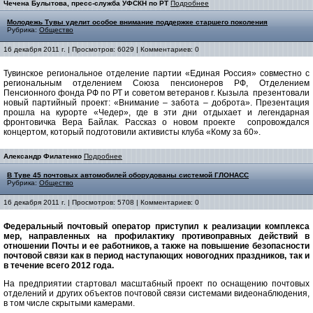
Чечена Булытова, пресс-служба УФСКН по РТ
Подробнее
Молодежь Тувы уделит особое внимание поддержке старшего поколения
Рубрика:
Общество
16 декабря 2011 г. | Просмотров: 6029 | Комментариев: 0
Тувинское региональное отделение партии «Единая Россия» совместно с
региональным отделением Союза пенсионеров РФ, Отделением
Пенсионного фонда РФ по РТ и советом ветеранов г. Кызыла презентовали
новый партийный проект: «Внимание – забота – доброта». Презентация
прошла на курорте «Чедер», где в эти дни отдыхает и легендарная
фронтовичка Вера Байлак. Рассказ о новом проекте сопровождался
концертом, который подготовили активисты клуба «Кому за 60».
Александр Филатенко
Подробнее
В Туве 45 почтовых автомобилей оборудованы системой ГЛОНАСС
Рубрика:
Общество
16 декабря 2011 г. | Просмотров: 5708 | Комментариев: 0
Федеральный почтовый оператор приступил к реализации комплекса
мер, направленных на профилактику противоправных действий в
отношении Почты и ее работников, а также на повышение безопасности
почтовой связи как в период наступающих новогодних праздников, так и
в течение всего 2012 года.
На предприятии стартовал масштабный проект по оснащению почтовых
отделений и других объектов почтовой связи системами видеонаблюдения,
в том числе скрытыми камерами.