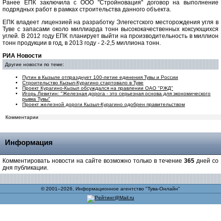
Ранее ЕПК заключила с ООО "Стройновация" договор на выполнение
подрядных работ в рамках строительства данного объекта.
ЕПК владеет лицензией на разработку Элегестского месторождения угля в
Туве с запасами около миллиарда тонн высококачественных коксующихся
углей. В 2012 году ЕПК планирует выйти на производительность в миллион
тонн продукции в год, в 2013 году - 2-2,5 миллиона тонн.
РИА Новости
Другие новости по теме:
Путин в Кызыле отпразднует 100-летие единения Тувы и России
Строительство Кызыл-Курагино стартовало в Туве
Проект Курагино-Кызыл обсуждался на правлении ОАО "РЖД"
Игорь Левитин: "Железная дорога - это серьезная основа для экономического
рывка Тувы"
Проект железной дороги Кызыл-Курагино одобрен правительством
Комментарии
Информация
Комментировать новости на сайте возможно только в течение
365
дней со
дня публикации.
© 2001–2026, Информационное агентство "Тува-Онлайн"