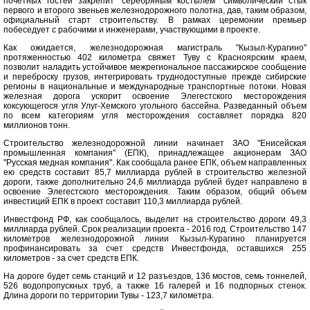
почетных гостей закрепит "серебряным костылем" символический стык
первого и второго звеньев железнодорожного полотна, дав, таким образом,
официальный старт строительству. В рамках церемонии премьер
побеседует с рабочими и инженерами, участвующими в проекте.
Как ожидается, железнодорожная магистраль "Кызыл-Курагино"
протяженностью 402 километра свяжет Туву с Красноярским краем,
позволит наладить устойчивое межрегиональное пассажирское сообщение
и переброску грузов, интегрировать труднодоступные прежде сибирские
регионы в национальные и международные транспортные потоки. Новая
железная дорога ускорит освоение Элегестского месторождения
коксующегося угля Улуг-Хемского угольного бассейна. Разведанный объем
по всем категориям угля месторождения составляет порядка 820
миллионов тонн.
Строительство железнодорожной линии начинает ЗАО "Енисейская
промышленная компания" (ЕПК), принадлежащее акционерам ЗАО
"Русская медная компания". Как сообщала ранее ЕПК, объем направленных
ею средств составит 85,7 миллиарда рублей в строительство железной
дороги, также дополнительно 24,6 миллиарда рублей будет направлено в
освоение Элегестского месторождения. Таким образом, общий объем
инвестиций ЕПК в проект составит 110,3 миллиарда рублей.
Инвестфонд РФ, как сообщалось, выделит на строительство дороги 49,3
миллиарда рублей. Срок реализации проекта - 2016 год. Строительство 147
километров железнодорожной линии Кызыл-Курагино планируется
профинансировать за счет средств Инвестфонда, оставшихся 255
километров - за счет средств ЕПК.
На дороге будет семь станций и 12 разъездов, 136 мостов, семь тоннелей,
526 водопропускных труб, а также 16 галерей и 16 подпорных стенок.
Длина дороги по территории Тувы - 123,7 километра.