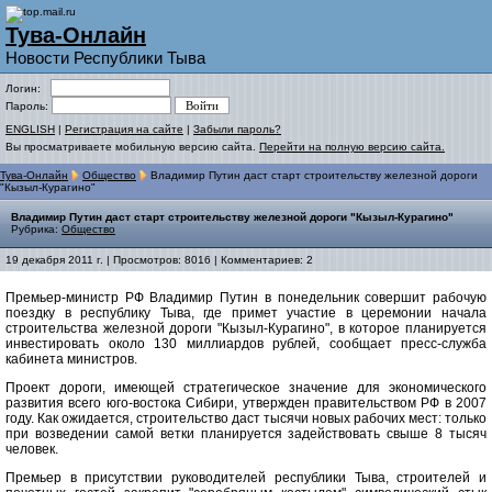
Тува-Онлайн
Новости Республики Тыва
Логин:
Пароль:
ENGLISH
|
Регистрация на сайте
|
Забыли пароль?
Вы просматриваете мобильную версию сайта.
Перейти на полную версию сайта.
Тува-Онлайн
Общество
Владимир Путин даст старт строительству железной дороги
"Кызыл-Курагино"
Владимир Путин даст старт строительству железной дороги "Кызыл-Курагино"
Рубрика:
Общество
19 декабря 2011 г. | Просмотров: 8016 | Комментариев: 2
Премьер-министр РФ Владимир Путин в понедельник совершит рабочую
поездку в республику Тыва, где примет участие в церемонии начала
строительства железной дороги "Кызыл-Курагино", в которое планируется
инвестировать около 130 миллиардов рублей, сообщает пресс-служба
кабинета министров.
Проект дороги, имеющей стратегическое значение для экономического
развития всего юго-востока Сибири, утвержден правительством РФ в 2007
году. Как ожидается, строительство даст тысячи новых рабочих мест: только
при возведении самой ветки планируется задействовать свыше 8 тысяч
человек.
Премьер в присутствии руководителей республики Тыва, строителей и