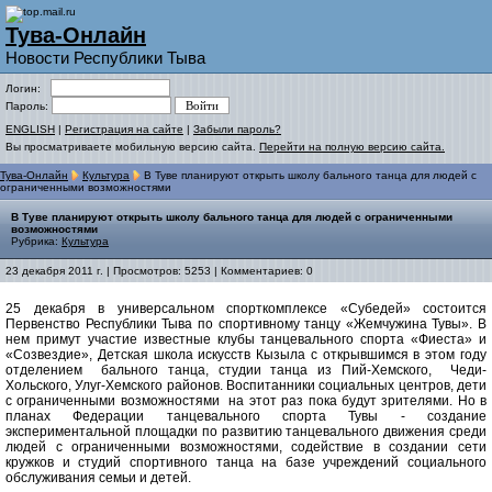
Тува-Онлайн
Новости Республики Тыва
Логин:
Пароль:
ENGLISH
|
Регистрация на сайте
|
Забыли пароль?
Вы просматриваете мобильную версию сайта.
Перейти на полную версию сайта.
Тува-Онлайн
Культура
В Туве планируют открыть школу бального танца для людей с
ограниченными возможностями
В Туве планируют открыть школу бального танца для людей с ограниченными
возможностями
Рубрика:
Культура
23 декабря 2011 г. | Просмотров: 5253 | Комментариев: 0
25 декабря в универсальном спорткомплексе «Субедей» состоится
Первенство Республики Тыва по спортивному танцу «Жемчужина Тувы».
В
нем примут участие известные клубы танцевального спорта «Фиеста» и
«Созвездие», Детская школа искусств Кызыла с открывшимся в этом году
отделением бального танца, студии танца из Пий-Хемского, Чеди-
Хольского, Улуг-Хемского районов. Воспитанники социальных центров, дети
с ограниченными возможностями на этот раз пока будут зрителями. Но в
планах Федерации танцевального спорта Тувы - создание
экспериментальной площадки по развитию танцевального движения среди
людей с ограниченными возможностями, содействие в создании сети
кружков и студий спортивного танца на базе учреждений социального
обслуживания семьи и детей.