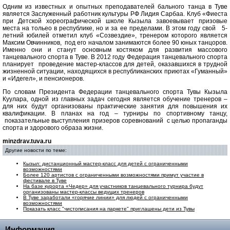
Одним из известных и опытных преподавателей бального танца в Туве
является Заслуженный работник культуры РФ Лидия Сарбаа. Клуб «Фиеста
при Детской хореографической школе Кызыла завоевывает призовые
места на тольео в республике, но и за ее пределами. В этом году свой 5-
летний юбилей отметил клуб «Созвездие», тренером которого является
Максим Овчинников, под его началом занимаются более 90 юных танцоров.
Именно они и станут основным костяком для развития массового
танцевального спорта в Туве. В 2012 году Федерация танцевального спорта
планирует проведение мастер-классов для детей, оказавшихся в трудной
жизненной ситуации, находящихся в республиканских приютах «Гуманный»
и «Идегел», и пенсионеров.
По словам Президента Федерации танцевального спорта Тувы Кызыла
Куулара, одной из главных задач сегодня является обучение тренеров –
для них будут организованы практические занятия для повышения их
квалификации. В планах на год – турниры по спортивному танцу,
показательные выступления призеров соревнований с целью пропаганды
спорта и здорового образа жизни.
minzdrav.tuva.ru
Другие новости по теме:
Кызыл: дистанционный мастер-класс для детей с ограниченными
возможностями
Более 120 артистов с ограниченными возможностями примут участие в
фестивале в Туве
На базе курорта «Чедер» для участников танцевального турнира будут
организованы мастер-классы ведущих тренеров
В Туве заработали «горячие линии» для людей с ограниченными
возможностями
Показать класс "чистописания на паркете" приглашены дети из Тувы
Информация