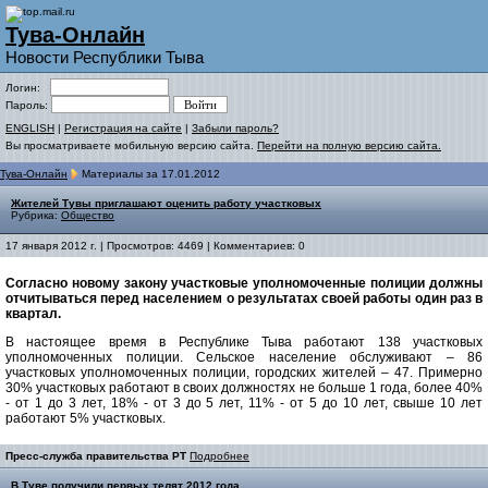
Тува-Онлайн
Новости Республики Тыва
Логин:
Пароль:
ENGLISH
|
Регистрация на сайте
|
Забыли пароль?
Вы просматриваете мобильную версию сайта.
Перейти на полную версию сайта.
Тува-Онлайн
Материалы за 17.01.2012
Жителей Тувы приглашают оценить работу участковых
Рубрика:
Общество
17 января 2012 г. | Просмотров: 4469 | Комментариев: 0
Согласно новому закону участковые уполномоченные полиции должны
отчитываться перед населением о результатах своей работы один раз в
квартал.
В настоящее время в Республике Тыва работают 138 участковых
уполномоченных полиции. Сельское население обслуживают – 86
участковых уполномоченных полиции, городских жителей – 47. Примерно
30% участковых работают в своих должностях не больше 1 года, более 40%
- от 1 до 3 лет, 18% - от 3 до 5 лет, 11% - от 5 до 10 лет, свыше 10 лет
работают 5% участковых.
Пресс-служба правительства РТ
Подробнее
В Туве получили первых телят 2012 года