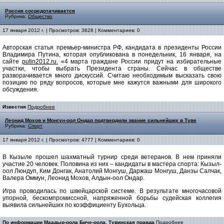
Россия сосредотачивается
Рубрика:
Общество
17 января 2012 г. | Просмотров: 3828 | Комментариев: 0
Авторская статья премьер-министра РФ, кандидата в президенты России
Владимира Путина,
которая опубликована в понедельник, 16 января, на
сайте
putin2012.ru.
«4 марта граждане России придут на избирательные
участки, чтобы выбрать Президента страны. Сейчас в обществе
разворачивается много дискуссий. Считаю необходимым высказать свою
позицию по ряду вопросов, которые мне кажутся важными для широкого
обсуждения.
Известия
Подробнее
Леонид Мохов и Монгун-оол Ондар подтвердили звание сильнейших в Туве
Рубрика:
Спорт
17 января 2012 г. | Просмотров: 4777 | Комментариев: 0
В Кызыле прошел шахматный турнир среди ветеранов. В нем приняли
участие 20 человек. Половина из них – кандидаты в мастера спорта: Кызыл-
оол Люндуп, Ким Донгак, Анатолий Монгуш, Даржаш Монгуш, Данзы Салчак,
Валера Оммун, Леонид Мохов, Алдын-оол Ондар.
Игра проводилась по швейцарской системе. В результате многочасовой
упорной, бескомпромиссной, напряженной борьбы судейская коллегия
выявила сильнейших по коэффициенту Бухольца.
По информации Маадыр-оола Биче-оола, Тувинская правда
Подробнее