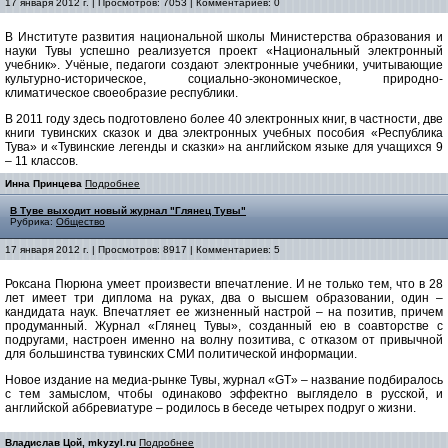
17 января 2012 г. | Просмотров: 7053 | Комментариев: 0
В Институте развития национальной школы Министерства образования и
науки Тувы успешно реализуется проект «Национальный электронный
учебник». Учёные, педагоги создают электронные учебники, учитывающие
культурно-историческое, социально-экономическое, природно-
климатическое своеобразие республики.
В 2011 году здесь подготовлено более 40 электронных книг, в частности, две
книги тувинских сказок и два электронных учебных пособия «Республика
Тува» и «Тувинские легенды и сказки» на английском языке для учащихся 9
– 11 классов.
Инна Принцева
Подробнее
В Туве выходит новый журнал "Глянец Тувы"
Рубрика:
Общество
17 января 2012 г. | Просмотров: 8917 | Комментариев: 5
Роксана Пюрюна умеет произвести впечатление. И не только тем, что в 28
лет имеет три диплома на руках, два о высшем образовании, один –
кандидата наук. Впечатляет ее жизненный настрой – на позитив, причем
продуманный. Журнал «Глянец Тувы», созданный ею в соавторстве с
подругами, настроен именно на волну позитива, с отказом от привычной
для большинства тувинских СМИ политической информации.
Новое издание на медиа-рынке Тувы, журнал «GT» – название подбиралось
с тем замыслом, чтобы одинаково эффектно выглядело в русской, и
английской аббревиатуре – родилось в беседе четырех подруг о жизни.
Владислав Цой, mkyzyl.ru
Подробнее