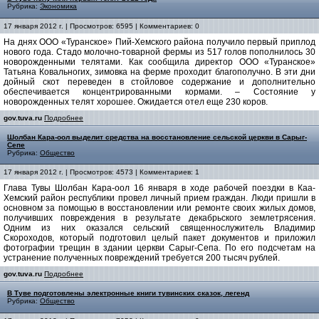
Рубрика:
Экономика
17 января 2012 г. | Просмотров: 6595 | Комментариев: 0
На днях ООО «Туранское» Пий-Хемского района получило первый приплод
нового года.
Стадо молочно-товарной фермы из 517 голов пополнилось 30
новорожденными телятами. Как сообщила директор ООО «Туранское»
Татьяна Ковальногих, зимовка на ферме проходит благополучно. В эти дни
дойный скот переведен в стойловое содержание и дополнительно
обеспечивается концентрированными кормами. – Состояние у
новорожденных телят хорошее. Ожидается отел еще 230 коров.
gov.tuva.ru
Подробнее
Шолбан Кара-оол выделит средства на восстановление сельской церкви в Сарыг-
Сепе
Рубрика:
Общество
17 января 2012 г. | Просмотров: 4573 | Комментариев: 1
Глава Тувы Шолбан Кара-оол 16 января в ходе рабочей поездки в Каа-
Хемский район республики провел личный прием граждан. Люди пришли в
основном за помощью в восстановлении или ремонте своих жилых домов,
получивших повреждения в результате декабрьского землетрясения.
Одним из них оказался сельский священнослужитель Владимир
Скороходов, который подготовил целый пакет документов и приложил
фотографии трещин в здании церкви Сарыг-Сепа. По его подсчетам на
устранение полученных повреждений требуется 200 тысяч рублей.
gov.tuva.ru
Подробнее
В Туве подготовлены электронные книги тувинских сказок, легенд
Рубрика:
Общество