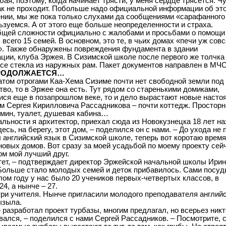
бая, поэтому, когда начинает трясти, у меня сердце трясется. Ч
ак не проходит. Побольше надо официальной информации об эт
нии, мы же пока только слухами да сообщениями «сарафанного
ьзуемся. А от этого еще больше неопределенности и страха.
общей сложности официально с жалобами и просьбами о помощи
всего 15 семей. В основном, это те, в чьих домах «печи уж сов
. Также обнаружены повреждения фундамента в здании
ции, клуба Эржея. В Сизимской школе после первого же толчка
се стекла из наружных рам. Пакет документов направлен в МЧС
РОДОЛЖАЕТСЯ…
атом отрогами Каа-Хема Сизиме почти нет свободной земли под
тво, то в Эржее она есть. Тут рядом со старенькими домиками,
ся еще в позапрошлом веке, то и дело вырастают новые насто
м Сергея Кирилловича Рассадникова – почти коттедж. Просторн
амин, туалет, душевая кабина…
альности я архитектор, приехал сюда из Новокузнецка 18 лет на
есь, на берегу, этот дом, – поделился он с нами. – До ухода не
 английский язык в Сизимской школе, теперь вот коротаю время
новых домов. Вот сразу за моей усадьбой по моему проекту сей
ом мой лучший друг.
тет, – подтверждает директор Эржейской начальной школы Ири
Больше стало молодых семей и деток прибавилось. Сами посуди
ом году у нас было 20 учеников первых-четвертых классов, в
4, а нынче – 27.
три учителя. Нынче пригласили молодого преподавателя английс
ызыла.
е разработал проект турбазы, многим предлагал, но всерьез никт
вался, – поделился с нами Сергей Рассадников. – Посмотрите, 