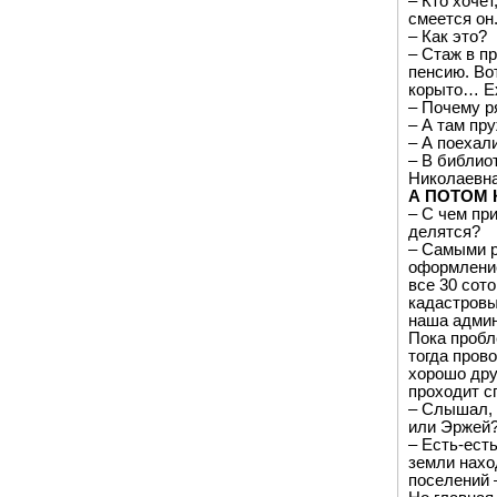
– Кто хочет
смеется он
– Как это?
– Стаж в п
пенсию. Во
корыто… Ех
– Почему р
– А там пр
– А поехал
– В библио
Николаевна
А ПОТОМ 
– С чем пр
делятся?
– Самыми р
оформление
все 30 сот
кадастровы
наша админ
Пока пробл
тогда пров
хорошо дру
проходит с
– Слышал, 
или Эржей
– Есть-ест
земли нахо
поселений 