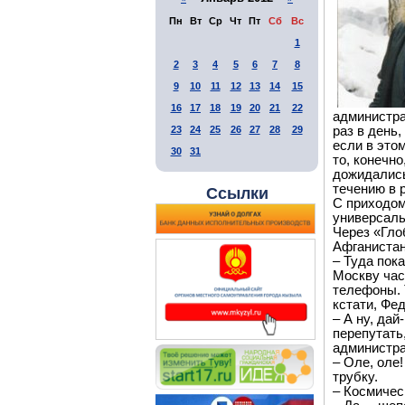
Пн
Вт
Ср
Чт
Пт
Сб
Вс
1
2
3
4
5
6
7
8
9
10
11
12
13
14
15
16
17
18
19
20
21
22
администрац
23
24
25
26
27
28
29
раз в день
если в этом
30
31
то, конечн
дожидались
течению в
Ссылки
С приходом
универсаль
Через «Гло
Афганистан
– Туда пока
Москву час
телефоны. 
кстати, Фе
– А ну, дай
перепутать
администрац
– Оле, оле
трубку.
– Космичес