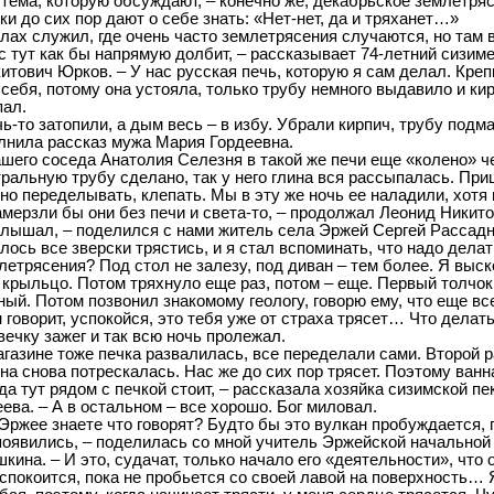
 тема, которую обсуждают, – конечно же, декабрьское землетряс
ки до сих пор дают о себе знать: «Нет-нет, да и тряханет…»
илах служил, где очень часто землетрясения случаются, но там 
ас тут как бы напрямую долбит, – рассказывает 74-летний сизим
итович Юрков. – У нас русская печь, которую я сам делал. Креп
 себя, потому она устояла, только трубу немного выдавило и ки
ал.
ь-то затопили, а дым весь – в избу. Убрали кирпич, трубу подма
олнила рассказ мужа Мария Гордеевна.
нашего соседа Анатолия Селезня в такой же печи еще «колено» ч
тральную трубу сделано, так у него глина вся рассыпалась. Пр
но переделывать, клепать. Мы в эту же ночь ее наладили, хотя 
амерзли бы они без печи и света-то, – продолжал Леонид Никито
 слышал, – поделился с нами житель села Эржей Сергей Рассадн
лось все зверски трястись, и я стал вспоминать, что надо делат
летрясения? Под стол не залезу, под диван – тем более. Я выс
 крыльцо. Потом тряхнуло еще раз, потом – еще. Первый толчо
ный. Потом позвонил знакомому геологу, говорю ему, что еще вс
н говорит, успокойся, это тебя уже от страха трясет… Что делат
вечку зажег и так всю ночь пролежал.
магазине тоже печка развалилась, все переделали сами. Второй р
на снова потрескалась. Нас же до сих пор трясет. Поэтому ванн
да тут рядом с печкой стоит, – рассказала хозяйка сизимской пе
ева. – А в остальном – все хорошо. Бог миловал.
в Эржее знаете что говорят? Будто бы это вулкан пробуждается, 
появились, – поделилась со мной учитель Эржейской начально
ина. – И это, судачат, только начало его «деятельности», что 
успокоится, пока не пробьется со своей лавой на поверхность… 