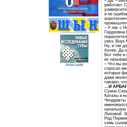
– Да, – ше
работает. 
университе
я не ошиба
аэротехнич
промышлен
– У нас с 
Гордеевна 
поразлетел
увез. Внук
Ну, и так д
более. Да н
Вот тебе и 
их называю
– Что вы в
другие ссылки
спросил ме
которые фа
даже молел
говорят, ч
…И АРБАН
Сумон Сизи
Катазы и е
Чендракты 
именовался
начальную 
Лыковой. З
Род Пермяк
семь сынов