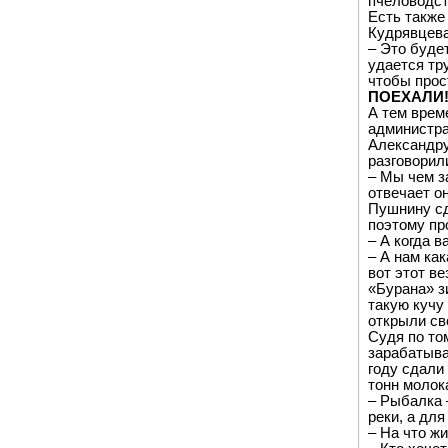
пчеловодст
Есть также
Кудрявцева
– Это буде
удается тр
чтобы прос
ПОЕХАЛИ
А тем врем
администра
Александру
разговорил
– Мы чем з
отвечает о
Пушнину сд
поэтому про
– А когда 
– А нам ка
вот этот в
«Бурана» з
такую кучу
открыли св
Судя по том
зарабатыва
году сдали
тонн молок
– Рыбалка 
реки, а дл
– На что ж