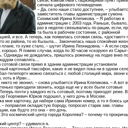
связи, компактный стационарный пункт прие
сигнала цифрового телевидения.
– Да, село наше стало доступнее, – улыбает
заместитель главы администрации сумона
Сизимский Ирина Клепикова. – Я работаю в
администрации с 2003 года. Раньше, бывало,
раз в неделю связывались по рации, если, пр
та была в рабочем состоянии, с районной
ией, и все. А теперь, как появилась сотовая связь, «достают» 
, то из района, то из Кызыла… Закончилась наша спокойная жизн
 плане, то хуже стало, – шутит Ирина Леонидовна. – А если сер
о, хорошо. Я помню случаи, когда по 30 часов «скорую» из Сарыг
. Однажды не дождались, пришлось роженицу на лодке вниз п
 роддом сплавлять…
 сотовой связи прямо в здании администрации установили
ный карточный таксофон, каких я не видел пока ни в одном селе
бал-телепорт» можно связаться с любой столицей мира, звони х
, хоть в Иран…
 никто не звонил, – снова улыбается Ирина Клепикова. – А вот в
тенько приходили звонить, когда еще не у всех были сотовые
Теперь почти у каждого есть сотовый, поэтому приходят реже. В
дор Георгиевич Юрков подошел, у него дочь в Москве.
-ка мне карточку, да набери сама Иринкин номер, а то я боюсь 
, – поправляя окладистую бороду, попросил старик зам. главы
ии, как будто это она – его дочь.
! Это космический центр города Королева? – почему-то прокрича
кий центр? – удивился я.