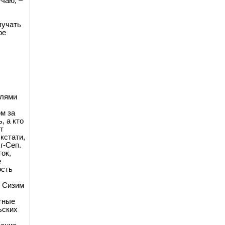
учаю, –
лучать
ое
алями
м за
, а кто
т
кстати,
г-Сеп.
ок,
е
ость
в Сизим
тные
ьских