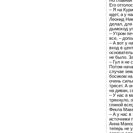
Но главная
Его отголос
– Я на Кур
идет, а у н
Леонид Ник
делал, для
дымоход уп
– Утром печ
все, – доп
– А вот у 
вход в цен
основатель
не было. З
– Гул я не
Потом нача
случае зем
босиком на
очень силь
трясет. А о
на диван, с
– У нас в 
тряхнуло, о
глиной всег
Фекла Маке
– А у нас 
источники 
Анна Маношк
теперь не 