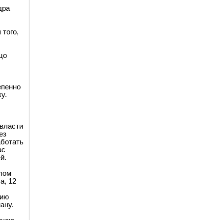
дра
 того,
цо
епенно
у.
 власти
ез
аботать
ас
й.
шлом
а, 12
нию
ану.