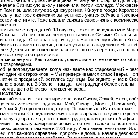
потом ответила Ирина Леонидовна. – Там у него старшая дочь Ир
Сначала Сизимскую школу закончила, потом колледж, Московск
т. Там и вышла замуж за однокурсника. Живут в городе Королев
юсь, у нас трое сизимских выпускников учатся сейчас в Красно
еском институте. Тоже решили связать свою жизнь с космическ
ностью.
Никитичем четверо детей, 13 внуков, – охотно поведала мне Мари
Юркова. – Из них только четверо остались в Сизиме. Остальны
ись кто куда. Сначала старшую дочь Настю ее муж Иван в Кыз
 Никита в армии отслужил, поехал учиться в академию в Новос
алее. Детей и при советской власти было не удержать, а теперь 
икто этому и не противится.
от мира не уйти! Как я заметил, сами сизимцы не очень-то любят
т староверами.
ообще подразумеваете, когда называете нас староверами? – рез
ня один из старожилов. – Мы придерживаемся старой веры. Но т
натично преданы ей, остались единицы. Вы видите, у нас в Сиз
ьного дома нет. В Ужепе – там да, там традиции более сильны..
то чем выше по Енисею, тем крепче вера…
 КАТАЗЫ
мский сегодня – это четыре села: сам Сизим, Эржей, Ужеп, арб
ще семь местечек: Чодуралыг, Май, Окчары, Мосты, Шевилмой,
и Унжей. До прошлого года хутор Пермяковых в Катазах тоже
 местечком. С приданием ему статуса арбана сразу же открыли
школу. Добраться до него также трудно, как и до скита Агафьи
имой – по насту замерзшей речки, а летом – только на вертолете
овых оказался там еще в 1921 году. У его нынешнего главы Ил
ей, для каждого справлены добротные дома. В начале девянос