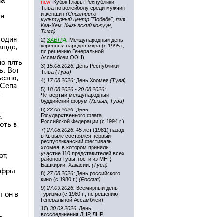
ма
new!
Кубок Главы Республики
Тыва по волейболу среди мужчин
и женщин
(Спортивно-
ся
культурный центр "Победа", пгт
Каа-Хем, Кызылский кожуун,
Тыва)
 один
2)
ЗАВТРА
:
Международный день
коренных народов мира (с 1995 г,
авда,
по решению Генеральной
Ассамблеи ООН)
по пять
3)
15.08.2026:
День Республики
ь. Вот
Тыва
(Тува)
ьезно,
4)
17.08.2026:
День Хоомея
(Тува)
-Сепа
5)
18.08.2026 - 20.08.2026:
о
Четвертый международный
буддийский форум
(Кызыл, Тува)
6)
22.08.2026:
День
Государственного флага
.
Российской Федерации (с 1994 г.)
оть в
7)
27.08.2026:
45 лет (1981) назад
в Кызыле состоялся первый
республиканский фестиваль
хоомея, в котором приняли
участие 110 представителей всех
от,
районов Тувы, гости из МНР,
Башкирии, Хакасии.
(Тува)
цифры
8)
27.08.2026:
День российского
кино (с 1980 г.)
(Россия)
9)
27.09.2026:
Всемирный день
л он в
туризма (с 1980 г., по решению
Генеральной Ассамблеи)
10)
30.09.2026:
День
воссоединения ДНР, ЛНР,