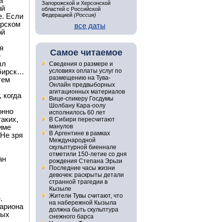
а
Запорожской и Херсонской
ий
областей с Российской
Федерацией
(Россия)
е. Если
ярском
все даты
ой
я
Самое читаемое
е
ыл
Сведения о размере и
условиях оплаты услуг по
ибирск…
размещению на Тува-
тем
Онлайн предвыборных
агитационных материалов
, когда
Вице-спикеру Госдумы
Шолбану Кара-оолу
онно
исполнилось 60 лет
аких,
В Сибири пересчитают
манулов
име
В Аргентине в рамках
 Не зря
Международной
скульптурной биеннале
отметили 150-летие со дня
ан
рождения Степана Эрьзи
Последние часы жизни
девочек: раскрыты детали
странной трагедии в
Кызыле
Жители Тувы считают, что
.
на набережной Кызыла
лариона
должна быть скульптура
тых
снежного барса