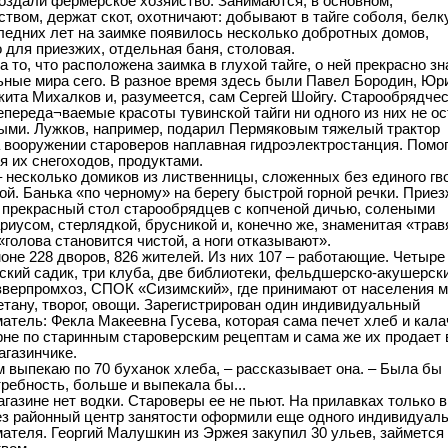
создали фермерское хозяйство. Занимаются, в основном,
ством, держат скот, охотничают: добывают в тайге соболя, белку
ледних лет на заимке появилось несколько добротных домов,
 для приезжих, отдельная баня, столовая.
 то, что расположена заимка в глухой тайге, о ней прекрасно з
ьные мира сего. В разное время здесь были Павел Бородин, Юр
кита Михалков и, разумеется, сам Сергей Шойгу. Старообрядче
непереда¬ваемые красоты тувинской тайги ни одного из них не о
ми. Лужков, например, подарил Пермяковым тяжелый трактор
а вооружении староверов наплавная гидроэлектростанция. Помо
я их снегоходов, продуктами.
– несколько домиков из лиственницы, сложенных без единого гв
ой. Банька «по черному» на берегу быстрой горной речки. Прие
 прекрасный стол старообрядцев с копченой дичью, солеными
ариусом, стерлядкой, брусникой и, конечно же, знаменитая «трав
«голова становится чистой, а ноги отказывают».
моне 228 дворов, 826 жителей. Из них 107 – работающие. Четыре
ский садик, три клуба, две библиотеки, фельдшерско-акушерск
пзверпромхоз, СПОК «Сизимский», где принимают от населения м
етану, творог, овощи. Зарегистрирован один индивидуальный
атель: Фекла Макеевна Гусева, которая сама печет хлеб и кала
рне по старинным староверским рецептам и сама же их продает 
агазинчике.
м выпекаю по 70 буханок хлеба, – рассказывает она. – Была бы
ребность, больше и выпекала бы...
агазине нет водки. Староверы ее не пьют. На прилавках только в
з районный центр занятости оформили еще одного индивидуаль
ателя. Георгий Малушкин из Эржея закупил 30 ульев, займется