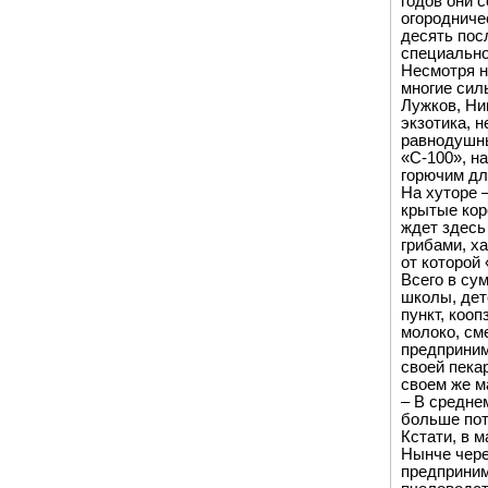
годов они 
огородниче
десять пос
специально
Несмотря на
многие сил
Лужков, Ни
экзотика, 
равнодушны
«С-100», н
горючим дл
На хуторе 
крытые кор
ждет здесь
грибами, х
от которой 
Всего в су
школы, дет
пункт, коо
молоко, см
предприним
своей пека
своем же м
– В средне
больше пот
Кстати, в м
Нынче чере
предприним