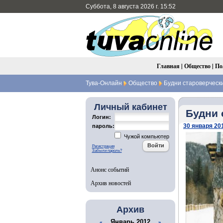
Суббота, 8 августа 2026 г. 15:52
Главная
|
Общество
|
По
Тува-Онлайн
Общество
Будни староверчески
Личный кабинет
Будни 
Логин:
30 января 201
пароль:
Чужой компьютер
Регистрация
Забыли пароль?
Анонс событий
Архив новостей
Архив
Январь 2012
«
»