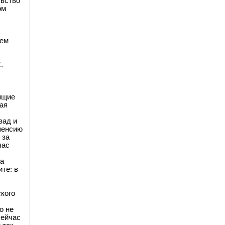
увство
ом
сем
.
ящие
ая
зад и
 пенсию
 за
час
на
те: в
кого
о не
сейчас