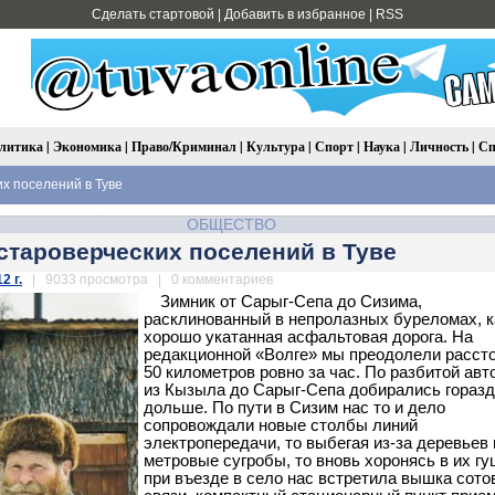
Сделать стартовой
|
Добавить в избранное
|
RSS
литика
|
Экономика
|
Право/Криминал
|
Культура
|
Спорт
|
Наука
|
Личность
|
Сп
х поселений в Туве
ОБЩЕСТВО
староверческих поселений в Туве
2 г.
| 9033 просмотра | 0 комментариев
Зимник от Сарыг-Сепа до Сизима,
расклинованный в непролазных буреломах, к
хорошо укатанная асфальтовая дорога. На
редакционной «Волге» мы преодолели рассто
50 километров ровно за час. По разбитой авт
из Кызыла до Сарыг-Сепа добирались гораз
дольше. По пути в Сизим нас то и дело
сопровождали новые столбы линий
электропередачи, то выбегая из-за деревьев 
метровые сугробы, то вновь хоронясь в их гу
при въезде в село нас встретила вышка сото