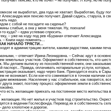
, получает пенсию, кто не хочет – не получает. Я хочу, но не пол
.
ромхозе не выработал, два года не хватает. Выработаю, буду по
т Александра моя пенсию получает. Давай садись, старуха, в св
ать надо.
ядом с собой не посадите на сиденье?
ужины слабые, а она у меня тяжелая. Ну, поехали!
и-то куда? – едва успеваю спросить.
теку, – уже на ходу под рев «Бурана» отвечает Александра
. – Книги надо поменять…
КАК НАЧАЛО ТРЯСТИ…
иходят в администрацию жители, какими радостями, какими печ
азными, – отвечает Ирина Леонидовна. – Сейчас идут в основно
м земельных участков. Оформляют в собственность, кто шесть
ок. Мы делаем выписку из похозяйственной книги, они заказываю
й паспорт... Правда, оплачивать нотариальные услуги, которые, 
истрация оказывает, надо через банк. Приходится ехать в Сары
ем не возникает. Если кое-кто сомневается в точном наличии сот
одим межевание. Население у нас стабильное, как говорится, вс
г друга знают, поэтому процесс оформления земли в собственн
покойно.
что есть желающие приехать на постоянное место жительства 
?
ь желающие. Но нет жилья и участков под строительство. Окрес
дятся в ведении Гослесфонда. Перевод их в собственность сел
– дело хлопотное и дорогое.