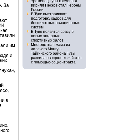
Уроженец Тувы космонавт
. За
Кирилл Песков стал Героем
России
В Туве выстраивают
подготовку кадров для
нают
беспилотных авиационных
ий
систем
ская
В Туве появятся сразу 5
ставили
новых ангарных
спортивных залов
Многодетная мама из
гали им
далекого Монгун-
Тайгинского района Тувы
оздя и
развила овощное хозяйство
зжих
с помощью соцконтракта
януха»,
ий
ясо,
чи в
в
ино.
ного