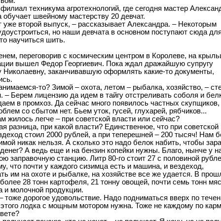
вом.
 филиал техникума агротехнологий, где сегодня мастер Алексан
 обучает швейному мастерству 20 девчат.
т уже второй выпуск, – рассказывает Александра. – Некоторым
удоустроиться, но наши девчата в основном поступают сюда для
то научиться шить.
!
енем, переговорив с космическим центром в Королеве, на крыль
ции вышел Федор Георгиевич. Пока ждал дражайшую супругу
 Николаевну, заканчивавшую оформлять какие-то документы,
ись.
анимаемся-то? Зимой – охота, летом – рыбалка, хозяйство, – ст
н. – Берем лицензию да идем в тайгу отстреливать соболя и белк
аем в промхоз. Да сейчас много появилось частных скупщиков,
блем со сбытом нет. Бьем уток, гусей, глухарей, рябчиков...
вам жилось легче – при советской власти или сейчас?
кая разница, при какой власти? Единственное, что при советской
ездеход стоил 2000 рублей, а при теперешней – 200 тысяч! Нам б
имой никак нельзя. А сколько это надо белок набить, чтобы зар
 денег? А ведь еще и на бензин копейки нужны. Благо, нынче у н
ою заправочную станцию. Литр 80-го стоит 27 с половиной рубле
у, что почти у каждого сизимца есть и машина, и вездеход,
ть им на охоте и рыбалке, на хозяйстве все же удается. В про
 более 28 тонн картофеля, 21 тонну овощей, почти семь тонн мяс
а и молочной продукции.
– тоже дорогое удовольствие. Надо подниматься вверх по тече
я этого лодка с мощным мотором нужна. Тоже не каждому по карм
ивете?