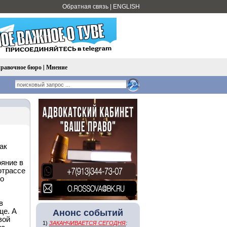
Обратная связь
|
ENGLISH
равочное бюро
|
Мнение
ак
яние в
отрассе
до
в
ще. А
Анонс событий
вой
1)
ЗАКАНЧИВАЕТСЯ СЕГОДНЯ
: