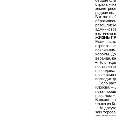
сердце сла
страха ник
землетрясе
радио» пол
В итоге в 
обратились 
разошлись»
администра
вылетели в
ЖИЗНЬ П
Если в заж
строительс
появившими
хоромы. До
веранда, к
– По специ
поставил зд
преподавал
проектами 
возводит д
– Село рас
Юркова. – 
поза¬прошл
прошлом – 2
В школе – 
языка из К
– На досуг
заинтересо