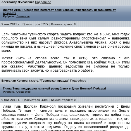
Александр Филатенко
Подробнее
Виктор Агбан: Спорт мне помогает себя хорошо чувствовать независимо от
возраста
Рубрика:
Личность
9 мая 2012 г. | Просмотров: 5277 | Комментариев: 0
Если знатокам тувинского спорта задать вопрос: кто же в 50-х, 60-х годах
прошлого века был самым разносторонним спортсменом? – наверняка
большинство из них назовут Виктора Анатольевича Агбана. Хотя о нем
никогда не писали, и нынешнее поколение спортсменов знает о нем совсем
мало.
Может быть (а скорее всего, так и есть), это связано с его
профессиональной деятельностью. Он полковник КГБ (сейчас ФСБ), и этим
все сказано. Работники данного ведомства не склонны не только
выпячивать свои заслуги, но и разговаривать о работе.
Вячеслав Хопров, газета "Тувинская правда"
Подробнее
Глава Тувы поздравил жителей республики с Днем Великой Победы!
Рубрика:
Общество
9 мая 2012 г. | Просмотров: 4398 | Комментариев: 0
Глава Тувы Шолбан Кара-оол поздравил жителей республики с Днем
Победы. "9 мая - святой день и праздник высочайшей на Земле
справедливости – День Победы над фашизмом, торжества добра над
абсолютным злом.
Сегодня мы славим наших дорогих ветеранов – тех, кто
своими руками создавал эту победу на полях сражений и жертвенным
трудом в тылу, а затем поднимал Родину из послевоенной разрухи до