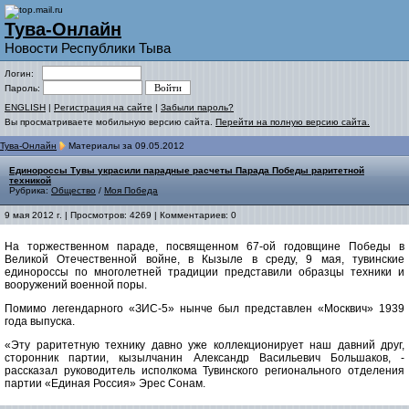
Тува-Онлайн
Новости Республики Тыва
Логин:
Пароль:
ENGLISH
|
Регистрация на сайте
|
Забыли пароль?
Вы просматриваете мобильную версию сайта.
Перейти на полную версию сайта.
Тува-Онлайн
Материалы за 09.05.2012
Единороссы Тувы украсили парадные расчеты Парада Победы раритетной
техникой
Рубрика:
Общество
/
Моя Победа
9 мая 2012 г. | Просмотров: 4269 | Комментариев: 0
На торжественном параде, посвященном 67-ой годовщине Победы в
Великой Отечественной войне, в Кызыле в среду, 9 мая, тувинские
единороссы по многолетней традиции представили образцы техники и
вооружений военной поры.
Помимо легендарного «ЗИС-5» нынче был представлен «Москвич» 1939
года выпуска.
«Эту раритетную технику давно уже коллекционирует наш давний друг,
сторонник партии, кызылчанин Александр Васильевич Большаков, -
рассказал руководитель исполкома Тувинского регионального отделения
партии «Единая Россия» Эрес Сонам.