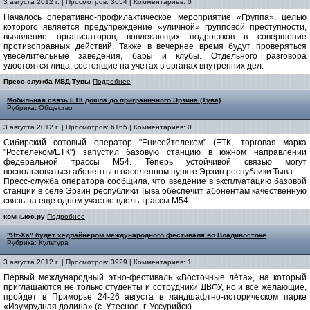
3 августа 2012 г. | Просмотров: 3654 | Комментариев: 0
Началось оперативно-профилактическое мероприятие «Группа», целью
которого является предупреждение «уличной» групповой преступности,
выявление организаторов, вовлекающих подростков в совершение
противоправных действий. Также в вечернее время будут проверяться
увеселительные заведения, бары и клубы. Отдельного разговора
удостоятся лица, состоящие на учетах в органах внутренних дел.
Пресс-служба МВД Тувы
Подробнее
Мобильная связь ЕТК дошла до приграничного Эрзина (Тува)
Рубрика:
Общество
3 августа 2012 г. | Просмотров: 6165 | Комментариев: 0
Сибирский сотовый оператор "Енисейтелеком" (ЕТК, торговая марка
"Ростелеком/ЕТК") запустил базовую станцию в южном направлении
федеральной трассы М54. Теперь устойчивой связью могут
воспользоваться абоненты в населенном пункте Эрзин республики Тыва.
Пресс-служба оператора сообщила, что введение в эксплуатацию базовой
станции в селе Эрзин республики Тыва обеспечит абонентам качественную
связь на еще одном участке вдоль трассы М54.
комньюс.ру
Подробнее
"Ят-Ха" будет хедлайнером международного фестиваля во Владивостоке
Рубрика:
Культура
3 августа 2012 г. | Просмотров: 3929 | Комментариев: 1
Первый международный этно-фестиваль «Восточные лéта», на который
приглашаются не только студенты и сотрудники ДВФУ, но и все желающие,
пройдет в Приморье 24-26 августа в ландшафтно-историческом парке
«Изумрудная долина» (с. Утесное, г. Уссурийск).