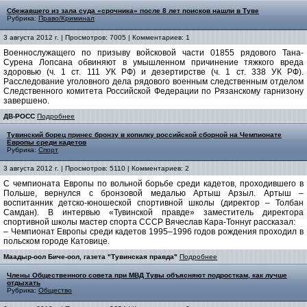
Сбежавшего из зала суда «срочника» после 8 лет поисков нашли в Туве
Рубрика:
Право/Криминал
3 августа 2012 г. | Просмотров: 7005 | Комментариев: 1
Военнослужащего по призыву войсковой части 01855 рядового Тана-
Сурена Лопсана обвиняют в умышленном причинение тяжкого вреда
здоровью (ч. 1 ст. 111 УК РФ) и дезертирстве (ч. 1 ст. 338 УК РФ).
Расследование уголовного дела рядового военным следственным отделом
Следственного комитета Российской Федерации по Рязанскому гарнизону
завершено.
ДВ-РОСС
Подробнее
Тувинский борец принес бронзу в копилку российской сборной на Чемпионате
Европы среди кадетов
Рубрика:
Спорт
3 августа 2012 г. | Просмотров: 5110 | Комментариев: 2
С чемпионата Европы по вольной борьбе среди кадетов, проходившего в
Польше, вернулся с бронзовой медалью Артыш Арзыл. Артыш –
воспитанник детско-юношеской спортивной школы (директор – Толбан
Самдан). В интервью «Тувинской правде» заместитель директора
спортивной школы мастер спорта СССР Вячеслав Кара-Тоннуг рассказал:
– Чемпионат Европы среди кадетов 1995–1996 годов рождения проходил в
польском городе Катовице.
Маадыр-оол Биче-оол, газета "Тувинская правда"
Подробнее
Члены Общественного совета при МВД Тувы объясняют подросткам, как лучше
отдыхать
Рубрика:
Общество