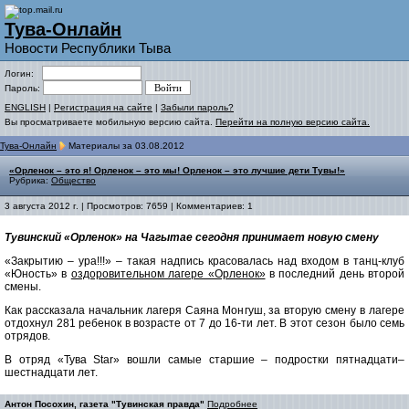
Тува-Онлайн
Новости Республики Тыва
Логин:
Пароль:
ENGLISH
|
Регистрация на сайте
|
Забыли пароль?
Вы просматриваете мобильную версию сайта.
Перейти на полную версию сайта.
Тува-Онлайн
Материалы за 03.08.2012
«Орленок – это я! Орленок – это мы! Орленок – это лучшиe дети Тувы!»
Рубрика:
Общество
3 августа 2012 г. | Просмотров: 7659 | Комментариев: 1
Тувинский «Орленок» на Чагытае сегодня принимает новую смену
«Закрытию – ура!!!» – такая надпись красовалась над входом в танц-клуб
«Юность» в
оздоровительном лагере «Орленок»
в последний день второй
смены.
Как рассказала начальник лагеря Саяна Монгуш, за вторую смену в лагере
отдохнул 281 ребенок в возрасте от 7 до 16-ти лет. В этот сезон было семь
отрядов.
В отряд «Тува Star» вошли самые старшие – подростки пятнадцати–
шестнадцати лет.
Антон Посохин, газета "Тувинская правда"
Подробнее