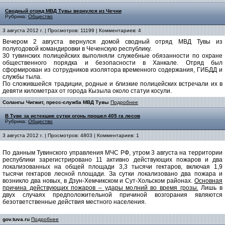
Сводный отряд МВД Тувы вернулся из Чечни
Рубрика:
Общество
3 августа 2012 г. | Просмотров: 11199 | Комментариев: 4
Вечером 2 августа вернулся домой сводный отряд МВД Тувы из
полугодовой командировки в Чеченскую республику.
30 тувинских полицейских выполняли служебные обязанности по охране
общественного порядка и безопасности в Ханкале. Отряд был
сформирован из сотрудников изолятора временного содержания, ГИБДД и
службы тыла.
По сложившейся традиции, родные и близкие полицейских встречали их в
девяти километрах от города Кызыла около статуи косули.
Солангы Чигжит, пресс-служба МВД Тувы
Подробнее
В Туве за истекшие сутки огонь прошел 405 га лесов
Рубрика:
Общество
3 августа 2012 г. | Просмотров: 4803 | Комментариев: 1
По данным Тувинского управления МЧС РФ, утром 3 августа на территории
республики зарегистрировано 11 активно действующих пожаров и два
локализованных на общей площади 3,3 тысячи гектаров, включая 1,9
тысячи гектаров лесной площади. За сутки локализовано два пожара и
возникло два новых, в Дзун-Хемчикском и Сут-Хольском районах.
Основная
причина действующих пожаров – удары молний во время грозы.
Лишь в
двух случаях предположительной причиной возгорания являются
безответственные действия местного населения.
gov.tuva.ru
Подробнее