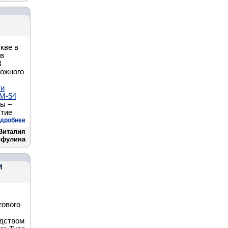
кве в
 в
В
рожного
ги
 М-54
ы –
стие
дробнее
Виталия
фулина
и
гового
едством