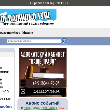
Обратная связь
|
ENGLISH
равочное бюро
|
Мнение
ее
иняли
н-
л
но
ание у
ренных
Анонс событий
дробнее
1)
ЗАКАНЧИВАЕТСЯ ЗАВТРА
:
new!