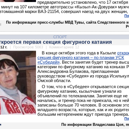
предварительно установлено, что 17 октября
0 минут на 107 километре автотрассы «Кызыл-Ак-Довурак» мужч
втомашиной марки ВАЗ-21154, совершил наезд на двух женщин, 
По
По информации пресс-службы МВД Тувы, сайта Следственного к
Р
СПОРТ
ткроется первая секция фигурного катания
12 г.
| Просмотров: 5063 | Комментариев: 12
В конце октября этого года в Кызыле
откро
секция фигурного катания – по планам УСК
«Субедей»
. Вести занятия будет тренер выс
категории по фигурному катанию на коньках 
Александровна Булакова, приглашенная
руководством «Субедея» из города Исильку
Омской области.
О том, что в «Субедее» открывается секци
фигурному катанию, кызылчане узнали из
объявлений по телеканалам. Занятия еще не
начались, и тренер пока не приехала, но к не
записаны больше 70 человек. В основном это
младшего возраста, которые, как и их родите
большим нетерпением ждут приезда тренера.
По
По информации Владислава Цоя, mk