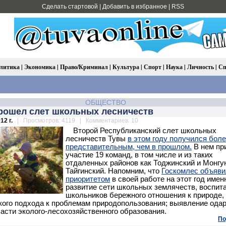
Сделать стартовой
|
Добавить в избранное
|
RSS
литика
|
Экономика
|
Право/Криминал
|
Культура
|
Спорт
|
Наука
|
Личность
|
Сп
ОБЩЕСТВО
прошел слет школьных лесничеств
12 г.
| Просмотров: 4119 | Комментариев: 10
Второй Республиканский слет школьных
лесничеств Тувы
в этом году получился бол
представительным, чем в прошлом.
В нем пр
участие 19 команд, в том числе и из таких
отдаленных районов как Тоджинский и Монгу
Тайгинский. Напомним, что
Госкомлес объяви
приоритетом
в своей работе на этот год имен
развитие сети школьных землячеств, воспит
школьников бережного отношения к природе,
кого подхода к проблемам природопользования; выявление ода
ласти эколого-лесохозяйственного образования.
По