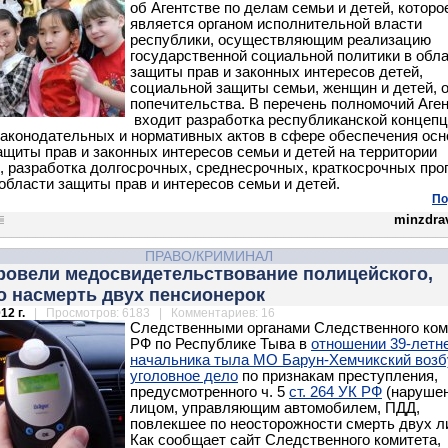
об Агентстве по делам семьи и детей, которо
является органом исполнительной власти
республики, осуществляющим реализацию
государственной социальной политики в обл
защиты прав и законных интересов детей,
социальной защиты семьи, женщин и детей, о
попечительства. В перечень полномочий Аге
входит разработка республиканской концепц
законодательных и нормативных актов в сфере обеспечения ос
защиты прав и законных интересов семьи и детей на территории
, разработка долгосрочных, среднесрочных, краткосрочных про
 области защиты прав и интересов семьи и детей.
По
minzdrav
ПРАВО/КРИМИНАЛ
провели медосвидетельствование полицейского,
о насмерть двух пенсионерок
12 г.
| Просмотров: 6183 | Комментариев: 16
Следственными органами Следственного ком
РФ по Республике Тыва в
отношении 39-летн
начальника тыла МО Барун-Хемчикский воз
уголовное дело
по признакам преступления,
предусмотренного ч. 5
ст. 264 УК РФ
(наруше
лицом, управляющим автомобилем, ПДД,
повлекшее по неосторожности смерть двух л
Как сообщает сайт Следственного комитета,