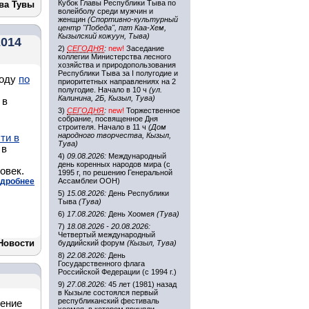
Кубок Главы Республики Тыва по
ва Тувы
волейболу среди мужчин и
женщин
(Спортивно-культурный
центр "Победа", пгт Каа-Хем,
Кызылский кожуун, Тыва)
2014
2)
СЕГОДНЯ
:
new!
Заседание
коллегии Министерства лесного
хозяйства и природопользования
Республики Тыва за I полугодие и
году
по
приоритетных направлениях на 2
полугодие. Начало в 10 ч
(ул.
Калинина, 2Б, Кызыл, Тува)
 в
3)
СЕГОДНЯ
:
new!
Торжественное
собрание, посвященное Дня
строителя. Начало в 11 ч
(Дом
народного творчества, Кызыл,
ти в
Тува)
 в
4)
09.08.2026:
Международный
день коренных народов мира (с
овек.
1995 г, по решению Генеральной
дробнее
Ассамблеи ООН)
5)
15.08.2026:
День Республики
Тыва
(Тува)
6)
17.08.2026:
День Хоомея
(Тува)
7)
18.08.2026 - 20.08.2026:
Четвертый международный
Новости
буддийский форум
(Кызыл, Тува)
8)
22.08.2026:
День
Государственного флага
Российской Федерации (с 1994 г.)
9)
27.08.2026:
45 лет (1981) назад
в Кызыле состоялся первый
республиканский фестиваль
жение