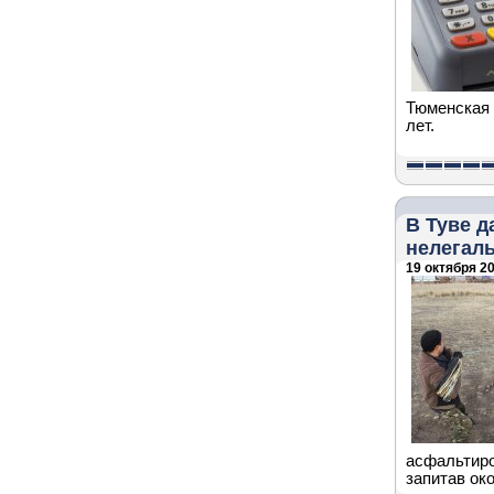
Тюменская 
лет.
В Туве 
нелегал
19 октября 20
асфальтиро
запитав ок