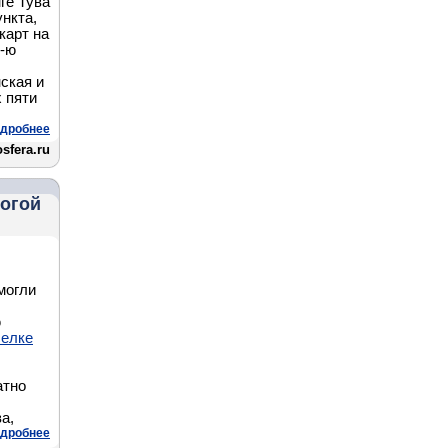
ге Тува
ункта,
карт на
2-ю
ская и
 пяти
дробнее
sfera.ru
рогой
могли
ю
селке
атно
а,
дробнее