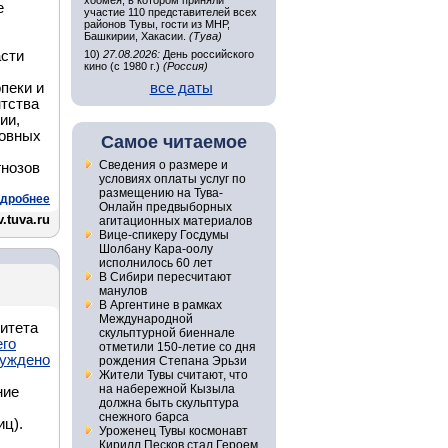
хоомея, в котором приняли
е
участие 110 представителей всех
районов Тувы, гости из МНР,
Башкирии, Хакасии.
(Тува)
асти
10)
27.08.2026:
День российского
кино (с 1980 г.)
(Россия)
пеки и
все даты
нтства
ии,
новных
Самое читаемое
Сведения о размере и
гнозов
условиях оплаты услуг по
размещению на Тува-
дробнее
Онлайн предвыборных
.tuva.ru
агитационных материалов
Вице-спикеру Госдумы
Шолбану Кара-оолу
исполнилось 60 лет
В Сибири пересчитают
манулов
В Аргентине в рамках
Международной
итета
скульптурной биеннале
его
отметили 150-летие со дня
буждено
рождения Степана Эрьзи
Жители Тувы считают, что
на набережной Кызыла
ние
должна быть скульптура
снежного барса
иц).
Уроженец Тувы космонавт
Кирилл Песков стал Героем