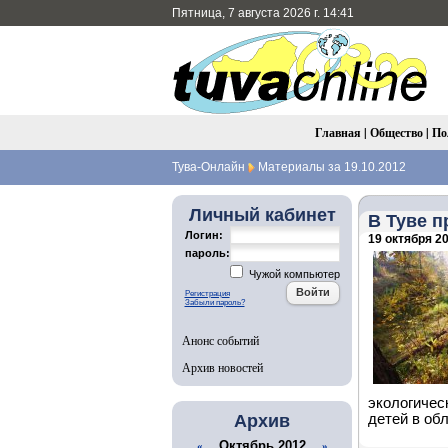
Пятница, 7 августа 2026 г. 14:41
Главная
|
Общество
|
По
Тува-Онлайн
Материалы за 19.10.2012
Личный кабинет
В Туве 
Логин:
19 октября 20
пароль:
Чужой компьютер
Регистрация
Забыли пароль?
Анонс событий
Архив новостей
экологичес
Архив
детей в об
Октябрь 2012
«
»