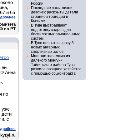
 около
России
ина,
Последние часы жизни
67 и 65
девочек: раскрыты детали
странной трагедии в
дробнее
Кызыле
омитета
В Туве выстраивают
Ф по РТ
подготовку кадров для
беспилотных авиационных
систем
В Туве появятся сразу 5
новых ангарных
спортивных залов
Многодетная мама из
ется
далекого Монгун-
Тайгинского района Тувы
шей
развила овощное хозяйство
РФ Анна
с помощью соцконтракта
ль
я по
й уже
 дети
ли, с
дробнее
yzyl.ru