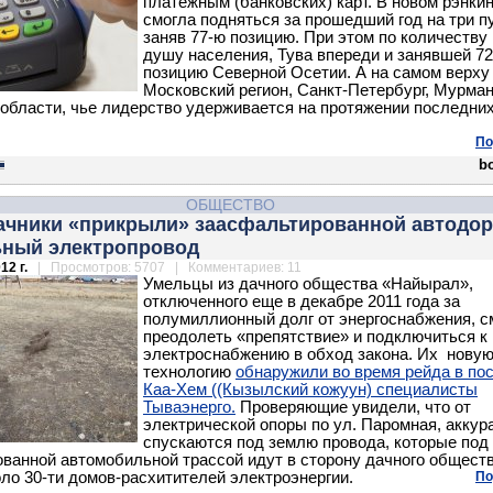
платежным (банковских) карт. В новом рэнкин
смогла подняться за прошедший год на три п
заняв 77-ю позицию. При этом по количеству 
душу населения, Тува впереди и занявшей 7
позицию Северной Осетии. А на самом верху
Московский регион, Санкт-Петербург, Мурман
области, чье лидерство удерживается на протяжении последних
По
bo
ОБЩЕСТВО
дачники «прикрыли» заасфальтированной автодо
ьный электропровод
12 г.
| Просмотров: 5707 | Комментариев: 11
Умельцы из дачного общества «Найырал»,
отключенного еще в декабре 2011 года за
полумиллионный долг от энергоснабжения, с
преодолеть «препятствие» и подключиться к
электроснабжению в обход закона. Их нову
технологию
обнаружили во время рейда в по
Каа-Хем ((Кызылский кожуун) специалисты
Тываэнерго.
Проверяющие увидели, что от
электрической опоры по ул. Паромная, аккур
спускаются под землю провода, которые под
ванной автомобильной трассой идут в сторону дачного обществ
оло 30-ти домов-расхитителей электроэнергии.
По