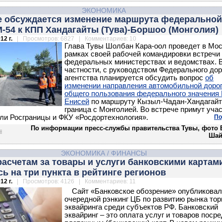
ЭКОНОМИКА
е обсуждается изменение маршрута федеральной
-54 к КПП Хандагайты (Тува)-Боршоо (Монголия)
12 г.
| Просмотров: 6827 | Комментариев: 10
Глава Тувы Шолбан Кара-оол проведет в Мос
рамках своей рабочей командировки встречи
федеральных министерствах и ведомствах.
частности, с руководством Федерального до
агентства планируется обсудить вопрос
об
изменении направления автомобильной доро
общего пользования федерального значения
Енисей
по маршруту Кызыл-Чадан-Хандагайт
граница с Монголией. Во встрече примут уча
ли Росграницы и ФКУ «Росдортехнология».
По
По информации пресс-службы правительства Тувы, фото 
Шай
ЭКОНОМИКА
/
ФИНАНСЫ
расчетам за товары и услуги банковскими картам
ь на три пункта в рейтинге регионов
12 г.
| Просмотров: 4126 | Комментариев: 11
Сайт «Банковское обозрение» опубликовал
очередной рэнкинг ЦБ по развитию рынка тор
эквайринга среди субъектов РФ. Банковский
эквайринг – это оплата услуг и товаров поср