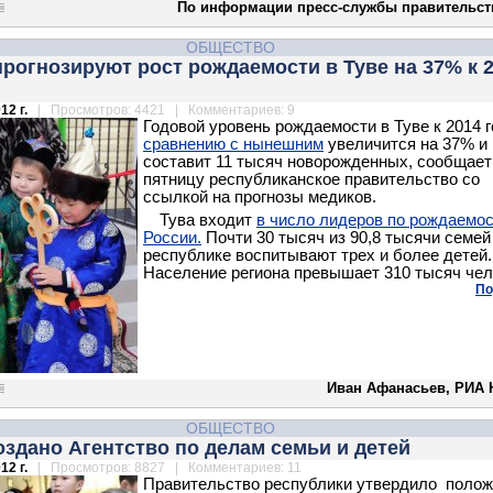
По информации пресс-службы правительст
ОБЩЕСТВО
рогнозируют рост рождаемости в Туве на 37% к 
12 г.
| Просмотров: 4421 | Комментариев: 9
Годовой уровень рождаемости в Туве к 2014 
сравнению с нынешним
увеличится на 37% и
составит 11 тысяч новорожденных, сообщает
пятницу республиканское правительство со
ссылкой на прогнозы медиков.
Тува входит
в число лидеров по рождаемос
России.
Почти 30 тысяч из 90,8 тысячи семей
республике воспитывают трех и более детей.
Население региона превышает 310 тысяч чел
По
Иван Афанасьев, РИА 
ОБЩЕСТВО
оздано Агентство по делам семьи и детей
12 г.
| Просмотров: 8827 | Комментариев: 11
Правительство республики утвердило поло