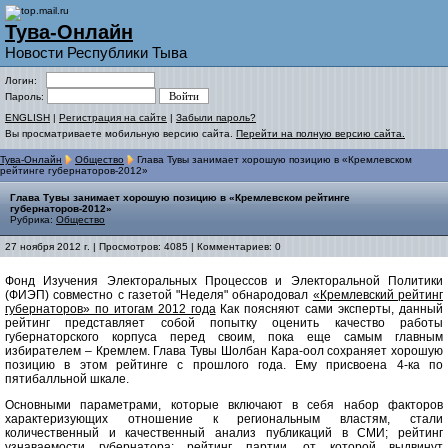
Тува-Онлайн
Новости Республики Тыва
Логин:
Пароль:
ENGLISH
|
Регистрация на сайте
|
Забыли пароль?
Вы просматриваете мобильную версию сайта.
Перейти на полную версию сайта.
Тува-Онлайн
Общество
Глава Тувы занимает хорошую позицию в «Кремлевском
рейтинге губернаторов-2012»
Глава Тувы занимает хорошую позицию в «Кремлевском рейтинге
губернаторов-2012»
Рубрика:
Общество
27 ноября 2012 г. | Просмотров: 4085 | Комментариев: 0
Фонд Изучения Электоральных Процессов и Электоральной Политики
(ФИЭП) совместно с газетой "Неделя" обнародовал
«Кремлевский рейтинг
губернаторов» по итогам 2012 года
Как поясняют сами эксперты, данный
рейтинг представляет собой попытку оценить качество работы
губернаторского корпуса перед своим, пока еще самым главным
избирателем – Кремлем. Глава Тувы Шолбан Кара-оол сохраняет хорошую
позицию в этом рейтинге с прошлого года. Ему присвоена 4-ка по
пятибалльной шкале.
Основными параметрами, которые включают в себя набор факторов
характеризующих отношение к региональным властям, стали
количественный и качественный анализ публикаций в СМИ; рейтинг
узнаваемости губернатора; рейтинг партии, от которой выдвинут