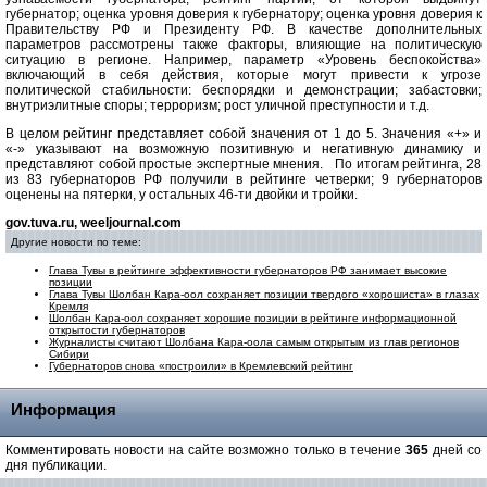
губернатор; оценка уровня доверия к губернатору; оценка уровня доверия к
Правительству РФ и Президенту РФ. В качестве дополнительных
параметров рассмотрены также факторы, влияющие на политическую
ситуацию в регионе. Например, параметр «Уровень беспокойства»
включающий в себя действия, которые могут привести к угрозе
политической стабильности: беспорядки и демонстрации; забастовки;
внутриэлитные споры; терроризм; рост уличной преступности и т.д.
В целом рейтинг представляет собой значения от 1 до 5. Значения «+» и
«-» указывают на возможную позитивную и негативную динамику и
представляют собой простые экспертные мнения. По итогам рейтинга, 28
из 83 губернаторов РФ получили в рейтинге четверки; 9 губернаторов
оценены на пятерки, у остальных 46-ти двойки и тройки.
gov.tuva.ru, weeljournal.com
Другие новости по теме:
Глава Тувы в рейтинге эффективности губернаторов РФ занимает высокие
позиции
Глава Тувы Шолбан Кара-оол сохраняет позиции твердого «хорошиста» в глазах
Кремля
Шолбан Кара-оол сохраняет хорошие позиции в рейтинге информационной
открытости губернаторов
Журналисты считают Шолбана Кара-оола самым открытым из глав регионов
Сибири
Губернаторов снова «построили» в Кремлевский рейтинг
Информация
Комментировать новости на сайте возможно только в течение
365
дней со
дня публикации.