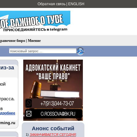
Обратная связь
|
ENGLISH
равочное бюро
|
Мнение
из-за
ной
трасса.
 в
дробнее
rming.ru
Анонс событий
1)
ЗАКАНЧИВАЕТСЯ СЕГОДНЯ
: