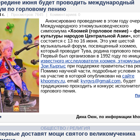
середине июня будет проводить международный
ум по горловому пению
 г.
| Просмотров: 7645 | Комментариев: 0
Анонсировано проведение в этом году очер
Международного этномузыковедческого
симпозиума
«Хоомей (горловое пение) – ф
культуры народов Центральной Азии»,
ко
состоится с 13 по 16 июня. Это уже шестой
музыкальный форум, посвященный хоомею,
который проводит Тува, родина горлового пен
Первый был организован в 1992 году по иниц
известного исследователя хоомея, этномузы
Зои Кыргыс
при поддержке правительства рег
Помимо научной части, подробные условия з
на участие в которой опубликован на
сайте
khoomey.ru,
email:
kyrgys@gmail.com
, будет
традиционно проходить и конкурс исполните
горлового пения.
По
Дина Оюн, по информации kho
ОБЩЕСТВО
/
РЕЛИГИЯ
впервые доставят мощи святого великомученика