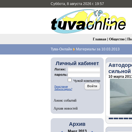
Суббота, 8 августа 2026 г. 19:57
Главная
|
Общество
|
По
Тува-Онлайн
Материалы за 10.03.2013
Личный кабинет
Автодоро
Логин:
сильной
пароль:
10 марта 2013
Чужой компьютер
Регистрация
Забыли пароль?
Анонс событий
Архив новостей
Архив
Март 2013
«
»