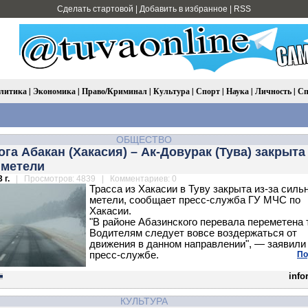
Сделать стартовой
|
Добавить в избранное
|
RSS
литика
|
Экономика
|
Право/Криминал
|
Культура
|
Спорт
|
Наука
|
Личность
|
Сп
ОБЩЕСТВО
га Абакан (Хакасия) – Ак-Довурак (Тува) закрыта 
 метели
 г.
| Просмотров: 4839 | Комментариев: 0
Трасса из Хакасии в Туву закрыта из-за силь
метели, сообщает пресс-служба ГУ МЧС по
Хакасии.
"В районе Абазинского перевала переметена 
Водителям следует вовсе воздержаться от
движения в данном направлении", — заявили
пресс-службе.
По
info
КУЛЬТУРА