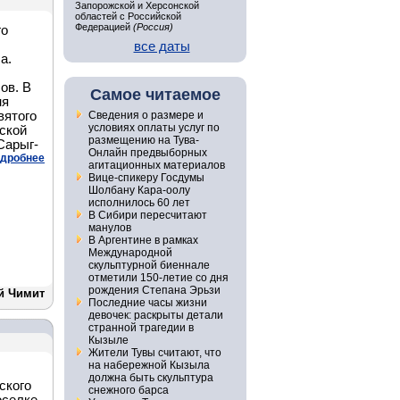
Запорожской и Херсонской
областей с Российской
Федерацией
(Россия)
го
все даты
а.
ов. В
Самое читаемое
ня
вятого
Сведения о размере и
условиях оплаты услуг по
ской
размещению на Тува-
Сарыг-
Онлайн предвыборных
дробнее
агитационных материалов
Вице-спикеру Госдумы
Шолбану Кара-оолу
исполнилось 60 лет
В Сибири пересчитают
манулов
В Аргентине в рамках
Международной
скульптурной биеннале
отметили 150-летие со дня
рождения Степана Эрьзи
й Чимит
Последние часы жизни
девочек: раскрыты детали
странной трагедии в
Кызыле
Жители Тувы считают, что
на набережной Кызыла
должна быть скульптура
ского
снежного барса