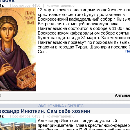
имона
 г.
| Просмотров: 4450 | Комментариев: 0
13 марта ковчег с частицами мощей известно
христианского святого будут доставлены в
Воскресенский кафедральный собор г. Кызыл
Встреча святых мощей великомученика
Пантелеимона состоится в соборе в 11.00 час
Воскресенском кафедральном соборе святы
будет находиться до 31 марта. Затем мощи с
Пантелеимона провезут по приходам Кызыль
епархии в городах Туран, Шагонар и поселке 
Сеп.
По
Алтына
ЭКОНОМИКА
/
БИЗНЕС
ександр Инюткин. Сам себе хозяин
 г.
| Просмотров: 6433 | Комментариев: 0
Александр Инюткин – индивидуальный
предприниматель, глава крестьянско-фермер