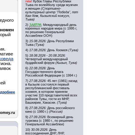
new!
Кубок Главы Республики
Тыва по волейболу среди мужчин
и женщин
(Спортивно-
культурный центр "Победа", пгт
Каа-Хем, Кызылский кожуун,
Тыва)
едного
2)
ЗАВТРА
:
Международный день
коренных народов мира (с 1995 г,
еномен
по решению Генеральной
торый
Ассамблеи ООН)
3)
15.08.2026:
День Республики
Тыва
(Тува)
ия.
4)
17.08.2026:
День Хоомея
(Тува)
иативе
5)
18.08.2026 - 20.08.2026:
коведа
Четвертый международный
буддийский форум
(Кызыл, Тува)
иона.
аявок
6)
22.08.2026:
День
Государственного флага
Российской Федерации (с 1994 г.)
7)
27.08.2026:
45 лет (1981) назад
лей
в Кызыле состоялся первый
республиканский фестиваль
хоомея, в котором приняли
дробнее
участие 110 представителей всех
районов Тувы, гости из МНР,
Башкирии, Хакасии.
(Тува)
8)
27.08.2026:
День российского
кино (с 1980 г.)
(Россия)
omey.ru
9)
27.09.2026:
Всемирный день
туризма (с 1980 г., по решению
Генеральной Ассамблеи)
10)
30.09.2026:
День
воссоединения ДНР, ЛНР,