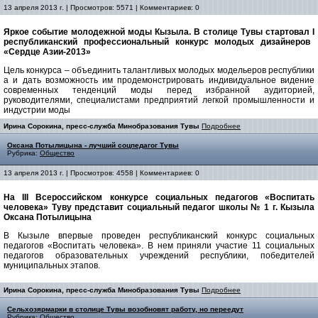
13 апреля 2013 г. | Просмотров: 5571 | Комментариев: 0
Яркое событие молодежной моды Кызыла. В столице Тувы стартовал
I
республиканский профессиональный конкурс молодых дизайнеров
«Сердце Азии-2013»
Цель конкурса – объединить талантливых молодых модельеров республики
а и дать возможность им продемонстрировать индивидуальное видение
современных тенденций моды перед избранной аудиторией,
руководителями, специалистами предприятий легкой промышленности и
индустрии моды
Ирина Сорокина, пресс-служба Минобразования Тувы
Подробнее
Оксана Потылицына - лучший соцпедагог Тувы
Рубрика:
Общество
13 апреля 2013 г. | Просмотров: 4558 | Комментариев: 0
На
III
Всероссийском конкурсе социальных педагогов «Воспитать
человека» Туву представит социальный педагог школы № 1 г. Кызыла
Оксана Потылицына
В Кызыле впервые проведен республиканский конкурс социальных
педагогов «Воспитать человека». В нем приняли участие 11 социальных
педагогов образовательных учреждений республики, победителей
муниципальных этапов.
Ирина Сорокина, пресс-служба Минобразования Тувы
Подробнее
Сельхозярмарки в столице Тувы возобновят работу, но переедут
Рубрика:
Общество