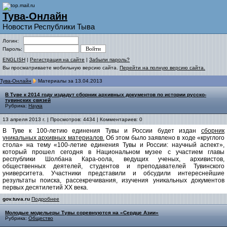
Тува-Онлайн
Новости Республики Тыва
Логин:
Пароль:
ENGLISH
|
Регистрация на сайте
|
Забыли пароль?
Вы просматриваете мобильную версию сайта.
Перейти на полную версию сайта.
Тува-Онлайн
Материалы за 13.04.2013
В Туве к 2014 году издадут сборник архивных документов по истории русско-
тувинских связей
Рубрика:
Наука
13 апреля 2013 г. | Просмотров: 4434 | Комментариев: 0
В Туве к 100-летию единения Тувы и России будет издан
сборник
уникальных архивных материалов.
Об этом было заявлено в ходе «круглого
стола» на тему «100-летие единения Тувы и России: научный аспект»,
который прошел сегодня в Национальном музее с участием главы
республики Шолбана Кара-оола, ведущих ученых, архивистов,
общественных деятелей, студентов и преподавателей Тувинского
университета. Участники представили и обсудили интереснейшие
результаты поиска, рассекречивания, изучения уникальных документов
первых десятилетий XX века.
gov.tuva.ru
Подробнее
Молодые модельеры Тувы соревнуются на «Сердце Азии»
Рубрика:
Общество