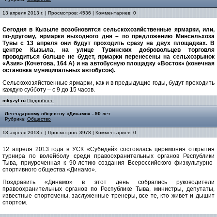
13 апреля 2013 г. | Просмотров: 4536 | Комментариев: 0
Сегодня в Кызыле возобновятся сельскохозяйственные ярмарки, или,
по-другому, ярмарки выходного дня – по предложению Минсельхоза
Тувы с 13 апреля они будут проходить сразу на двух площадках. В
центре Кызыла, на улице Тувинских добровольцев торговля
проводиться больше не будет, ярмарки перенесены на сельхозрынок
«Азия» (Кочетова, 164 А) и на автобусную площадку «Восток» (конечная
остановка муниципальных автобусов).
Сельскохозяйственные ярмарки, как и в предыдущие годы, будут проходить
каждую субботу – с 9 до 15 часов.
mkyzyl.ru
Подробнее
Легендарному обществу «Динамо» - 90 лет
Рубрика:
Общество
13 апреля 2013 г. | Просмотров: 3978 | Комментариев: 0
12 апреля 2013 года в УСК «Субедей» состоялась церемония открытия
турнира по волейболу среди правоохранительных органов Республики
Тыва, приуроченная к 90-летию создания Всероссийского физкультурно-
спортивного общества «Динамо».
Поздравить «Динамо» в этот день собрались руководители
правоохранительных органов по Республике Тыва, министры, депутаты,
известные спортсмены, заслуженные тренеры, все те, кто живет и дышит
спортом.