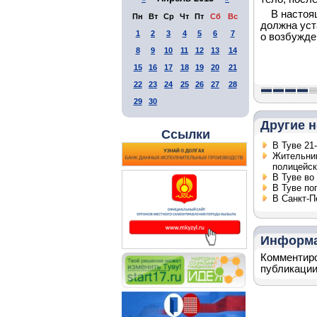
В настоя
Пн
Вт
Ср
Чт
Пт
Сб
Вс
должна уст
1
2
3
4
5
6
7
о возбужде
8
9
10
11
12
13
14
15
16
17
18
19
20
21
22
23
24
25
26
27
28
29
30
Другие н
Ссылки
В Туве 21
Жительниц
полицейс
В Туве во
В Туве по
В Санкт-П
Информ
Комментиро
публикации