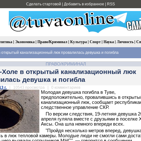
Сделать стартовой
|
Добавить в избранное
|
RSS
литика
|
Экономика
|
Право/Криминал
|
Культура
|
Спорт
|
Наука
|
Личность
|
Сп
 открытый канализационный люк провалилась девушка и погибла
ПРАВО/КРИМИНАЛ
-Холе в открытый канализационный люк
илась девушка и погибла
3 г.
| 10543 просмотра | 0 комментариев
Молодая девушка погибла в Туве,
предположительно, провалившись в открыты
канализационный люк, сообщает республика
следственное управление СКР.
По версии следствия, 19-летняя девушка 2
апреля гуляла вместе с друзьями в поселке 
Аксы. Она шла немного впереди всех.
"Пройдя несколько метров вперед, девушк
ь в люк тепловой камеры. Молодые люди не смогли сами доста
е чего вызвали сотрудников МЧС", — говорится в сообщении.