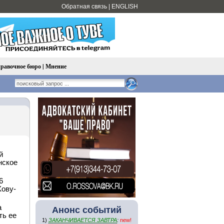
Обратная связь
|
ENGLISH
равочное бюро
|
Мнение
й
нское
6
Хову-
а
Анонс событий
ть ее
1)
ЗАКАНЧИВАЕТСЯ ЗАВТРА
:
new!