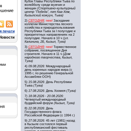
Кубок Главы Республики Тыва по
волейболу среди мужчин и
я
женщин
(Спортивно-культурный
решение
центр "Победа", пгт Каа-Хем,
Кызылский кожуун, Тыва)
2)
СЕГОДНЯ
:
new!
Заседание
коллегии Министерства лесного
хозяйства и природопользования
я печати
Республики Тыва за I полугодие и
приоритетных направлениях на 2
Новости
полугодие. Начало в 10 ч
(ул.
Калинина, 2Б, Кызыл, Тува)
3)
СЕГОДНЯ
:
new!
Торжественное
собрание, посвященное Дня
строителя. Начало в 11 ч
(Дом
народного творчества, Кызыл,
Тува)
ими
4)
09.08.2026:
Международный
день коренных народов мира (с
1995 г, по решению Генеральной
Ассамблеи ООН)
5)
15.08.2026:
День Республики
Тыва
(Тува)
6)
17.08.2026:
День Хоомея
(Тува)
7)
18.08.2026 - 20.08.2026:
Четвертый международный
буддийский форум
(Кызыл, Тува)
дня
8)
22.08.2026:
День
Государственного флага
Российской Федерации (с 1994 г.)
9)
27.08.2026:
45 лет (1981) назад
в Кызыле состоялся первый
республиканский фестиваль