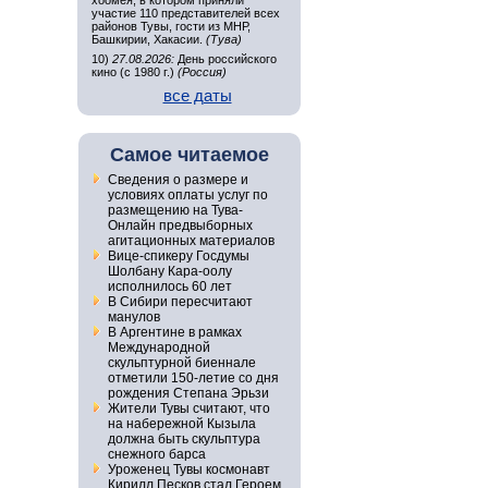
хоомея, в котором приняли
участие 110 представителей всех
районов Тувы, гости из МНР,
Башкирии, Хакасии.
(Тува)
10)
27.08.2026:
День российского
кино (с 1980 г.)
(Россия)
все даты
Самое читаемое
Сведения о размере и
условиях оплаты услуг по
размещению на Тува-
Онлайн предвыборных
агитационных материалов
Вице-спикеру Госдумы
Шолбану Кара-оолу
исполнилось 60 лет
В Сибири пересчитают
манулов
В Аргентине в рамках
Международной
скульптурной биеннале
отметили 150-летие со дня
рождения Степана Эрьзи
Жители Тувы считают, что
на набережной Кызыла
должна быть скульптура
снежного барса
Уроженец Тувы космонавт
Кирилл Песков стал Героем