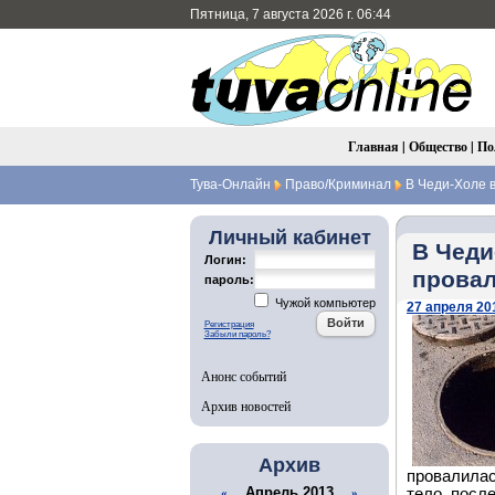
Пятница, 7 августа 2026 г. 06:44
Главная
|
Общество
|
По
Тува-Онлайн
Право/Криминал
В Чеди-Холе в
Личный кабинет
В Чеди
Логин:
провал
пароль:
Чужой компьютер
27 апреля 201
Регистрация
Забыли пароль?
Анонс событий
Архив новостей
Архив
провалилас
Апрель 2013
тело, посл
«
»