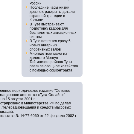
России
Последние часы жизни
девочек: раскрыты детали
странной трагедии в
Кызыле
В Туве выстраивают
подготовку кадров для
беспилотных авиационных
систем
В Туве появятся сразу 5
новых ангарных
спортивных залов
Многодетная мама из
далекого Монгун-
Тайгинского района Тувы
развила овощное хозяйство
с помощью соцконтракта
ронное периодическое издание "Сетевое
мационное агентство «Тува-Онлайн»"
но 15 августа 2001 г.
истрировано в Министерстве РФ по делам
и, телерадиовещания и средств массовых
никаций.
ельство Эл №77-6060 от 22 февраля 2002 г.