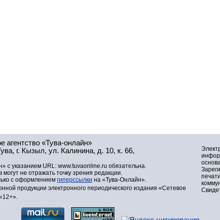
е агентство «Тува-онлайн»
Элект
а, г. Кызыл, ул. Калинина, д. 10, к. 66,
инфор
основа
» с указанием URL: www.tuvaonline.ru обязательна.
Зарег
могут не отражать точку зрения редакции.
печат
лько с оформлением
гиперссылки
на «Тува-Онлайн».
комму
нной продукции электронного периодического издания «Сетевое
Свидет
«12+».