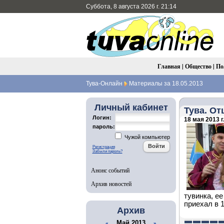
Суббота, 8 августа 2026 г. 21:14
Главная
|
Общество
|
По
Тува-Онлайн
Материалы за 18.05.2013
Личный кабинет
Тува. О
Логин:
18 мая 2013 г
пароль:
Чужой компьютер
Регистрация
Забыли пароль?
Анонс событий
Архив новостей
тувинка, е
приехал в 1
Архив
Май 2013
«
»