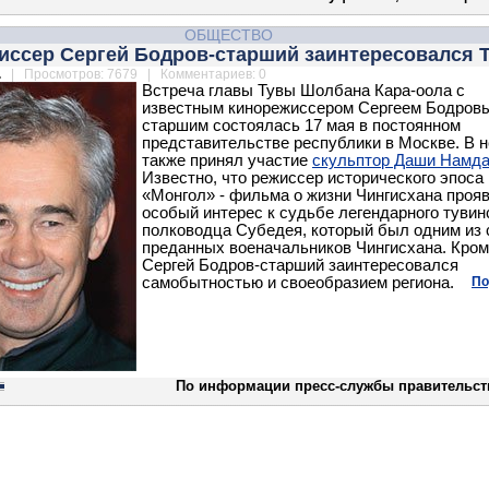
ОБЩЕСТВО
иссер Сергей Бодров-старший заинтересовался 
.
| Просмотров: 7679 | Комментариев: 0
Встреча главы Тувы Шолбана Кара-оола с
известным кинорежиссером Сергеем Бодров
старшим состоялась 17 мая в постоянном
представительстве республики в Москве. В н
также принял участие
скульптор Даши Намда
Известно, что режиссер исторического эпоса
«Монгол» - фильма о жизни Чингисхана проя
особый интерес к судьбе легендарного тувин
полководца Субедея, который был одним из
преданных военачальников Чингисхана. Кроме
Сергей Бодров-старший заинтересовался
самобытностью и своеобразием региона.
По
По информации пресс-службы правительст