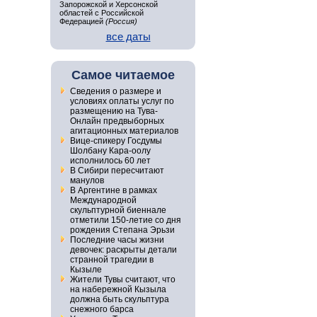
Запорожской и Херсонской
областей с Российской
Федерацией
(Россия)
все даты
Самое читаемое
Сведения о размере и
условиях оплаты услуг по
размещению на Тува-
Онлайн предвыборных
агитационных материалов
Вице-спикеру Госдумы
Шолбану Кара-оолу
исполнилось 60 лет
В Сибири пересчитают
манулов
В Аргентине в рамках
Международной
скульптурной биеннале
отметили 150-летие со дня
рождения Степана Эрьзи
Последние часы жизни
девочек: раскрыты детали
странной трагедии в
Кызыле
Жители Тувы считают, что
на набережной Кызыла
должна быть скульптура
снежного барса