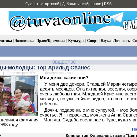
Сделать стартовой
|
Добавить в избранное
|
RSS
литика
|
Экономика
|
Право/Криминал
|
Культура
|
Спорт
|
Наука
|
Личность
|
Сп
ОБЩЕСТВО
тцы-молодцы: Тор Арильд Сванес
.
| Просмотров: 5703 | Комментариев: 0
Мои дети: какие они?
У меня две дочери. Старшей Марии четыре
десять месяцев. Она активная, веселая, озор
очень любопытная. Младшей Кристине всего
месяцев, но уже сейчас видно, что она – спо
ребенок.
Дочки, подаренные мне супругой, – мое бо
счастье. Я – норвежец, моя жена Анна Сване
е девичья фамилия – Монгуш. Судьба свела нас в Туве, куда я 
998 году.
По
Константин Куцевалов, газета "Цен