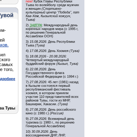
new!
Кубок Главы Республики
Тыва по волейболу среди мужчин
и женщин
(Спортивно-
культурный центр "Победа", пгт
Тувой
Каа-Хем, Кызылский кожуун,
Тыва)
2)
ЗАВТРА
:
Международный день
коренных народов мира (с 1995 г,
ым-
по решению Генеральной
Ассамблеи ООН)
ей
3)
15.08.2026:
День Республики
ков.
Тыва
(Тува)
4)
17.08.2026:
День Хоомея
(Тува)
вил
5)
18.08.2026 - 20.08.2026:
ского
Четвертый международный
буддийский форум
(Кызыл, Тува)
 самых
 того,
6)
22.08.2026:
День
Государственного флага
Российской Федерации (с 1994 г.)
дробнее
7)
27.08.2026:
45 лет (1981) назад
в Кызыле состоялся первый
республиканский фестиваль
хоомея, в котором приняли
участие 110 представителей всех
районов Тувы, гости из МНР,
Башкирии, Хакасии.
(Тува)
ва Тувы
8)
27.08.2026:
День российского
кино (с 1980 г.)
(Россия)
9)
27.09.2026:
Всемирный день
туризма (с 1980 г., по решению
Генеральной Ассамблеи)
10)
30.09.2026:
День
воссоединения ДНР, ЛНР,