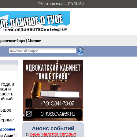
Обратная связь
|
ENGLISH
равочное бюро
|
Мнение
 года и
ная и
 шесть
койный
льшое
с –
впервые
Анонс событий
дробнее
1)
ЗАКАНЧИВАЕТСЯ СЕГОДНЯ
:
тр Азии"