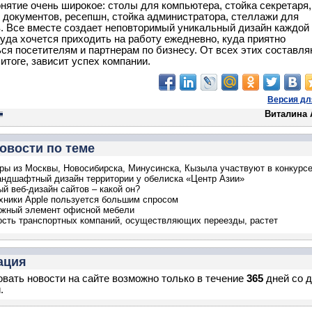
онятие очень широкое: столы для компьютера, стойка секретаря,
документов, ресепшн, стойка администратора, стеллажи для
. Все вместе создает неповторимый уникальный дизайн каждой
куда хочется приходить на работу ежедневно, куда приятно
ся посетителям и партнерам по бизнесу. От всех этих составл
итоге, зависит успех компании.
Версия дл
Виталина 
овости по теме
ры из Москвы, Новосибирска, Минусинска, Кызыла участвуют в конкурсе
ндшафтный дизайн территории у обелиска «Центр Азии»
й веб-дизайн сайтов – какой он?
хники Apple пользуется большим спросом
ажный элемент офисной мебели
сть транспортных компаний, осуществляющих переезды, растет
ация
вать новости на сайте возможно только в течение
365
дней со 
.