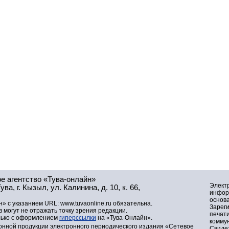
е агентство «Тува-онлайн»
Элект
а, г. Кызыл, ул. Калинина, д. 10, к. 66,
инфор
основа
» с указанием URL: www.tuvaonline.ru обязательна.
Зарег
могут не отражать точку зрения редакции.
печат
лько с оформлением
гиперссылки
на «Тува-Онлайн».
комму
нной продукции электронного периодического издания «Сетевое
Свидет