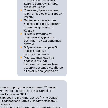
на набережной Кызыла
должна быть скульптура
снежного барса
Уроженец Тувы космонавт
Кирилл Песков стал Героем
России
Последние часы жизни
девочек: раскрыты детали
странной трагедии в
Кызыле
В Туве выстраивают
подготовку кадров для
беспилотных авиационных
систем
В Туве появятся сразу 5
новых ангарных
спортивных залов
Многодетная мама из
далекого Монгун-
Тайгинского района Тувы
развила овощное хозяйство
с помощью соцконтракта
ронное периодическое издание "Сетевое
мационное агентство «Тува-Онлайн»"
но 15 августа 2001 г.
истрировано в Министерстве РФ по делам
и, телерадиовещания и средств массовых
никаций.
ельство Эл №77-6060 от 22 февраля 2002 г.