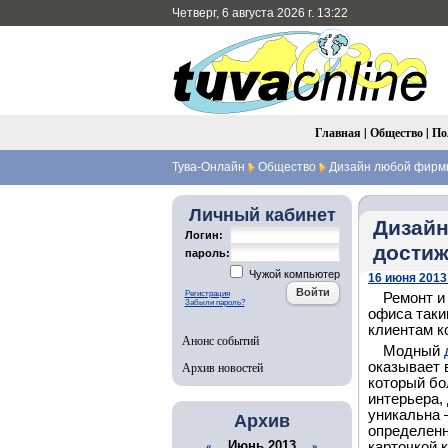
Четверг, 6 августа 2026 г. 13:22
Главная
|
Общество
|
По
Тува-Онлайн
Общество
Дизайн любой фирмы
Личный кабинет
Дизайн
Логин:
достиж
пароль:
Чужой компьютер
16 июня 2013 
Регистрация
Ремонт и
Забыли пароль?
офиса таки
клиентам к
Анонс событий
Модный
Архив новостей
оказывает 
который бо
интерьера,
уникальна 
Архив
определенн
Июнь 2013
карточкой 
«
»