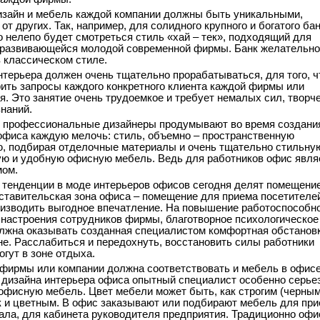
изайн и мебель каждой компании должны быть уникальными,
от других. Так, например, для солидного крупного и богатого ба
 нелепо будет смотреться стиль «хай – тек», подходящий для
развивающейся молодой современной фирмы. Банк желательно
 классическом стиле.
нтерьера должен очень тщательно прорабатываться, для того, ч
ить запросы каждого конкретного клиента каждой фирмы или
я. Это занятие очень трудоемкое и требует немалых сил, творч
знаний.
профессиональные дизайнеры продумывают во время создани
офиса каждую мелочь: стиль, объемно – пространственную
, подбирая отделочные материалы и очень тщательно стильну
ю и удобную офисную мебель. Ведь для работников офис явля
мом.
тенденции в моде интерьеров офисов сегодня делят помещение
ставительская зона офиса – помещение для приема посетителе
изводить выгодное впечатление. На повышение работоспособно
настроения сотрудников фирмы, благотворное психологическое
лжна оказывать созданная специалистом комфортная обстановк
не. Расслабиться и передохнуть, восстановить силы работники
огут в зоне отдыха.
фирмы или компании должна соответствовать и мебель в офисе
 дизайна интерьера офиса опытный специалист особенно серье
офисную мебель. Цвет мебели может быть, как строгим (черны
к и цветным. В офис заказывают или подбирают мебель для при
ала, для кабинета руководителя предприятия. Традиционно офи