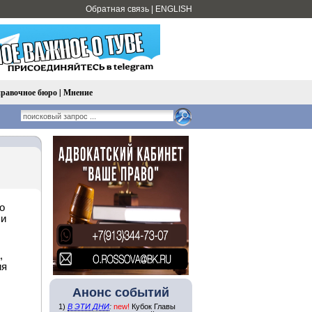
Обратная связь
|
ENGLISH
равочное бюро
|
Мнение
о
 и
,
ия
Анонс событий
1)
В ЭТИ ДНИ
:
new!
Кубок Главы