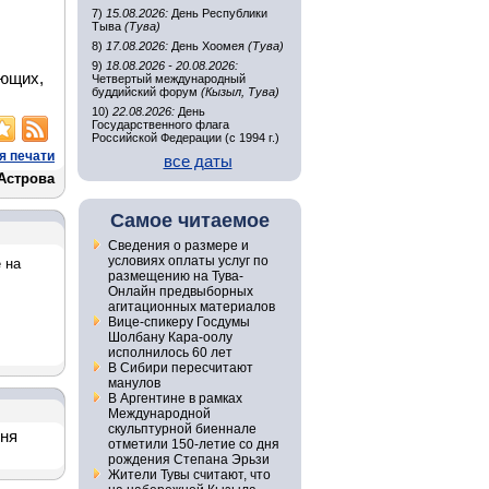
7)
15.08.2026:
День Республики
Тыва
(Тува)
8)
17.08.2026:
День Хоомея
(Тува)
9)
18.08.2026 - 20.08.2026:
яющих,
Четвертый международный
буддийский форум
(Кызыл, Тува)
10)
22.08.2026:
День
Государственного флага
Российской Федерации (с 1994 г.)
я печати
все даты
Астрова
Самое читаемое
Сведения о размере и
условиях оплаты услуг по
 на
размещению на Тува-
Онлайн предвыборных
агитационных материалов
Вице-спикеру Госдумы
Шолбану Кара-оолу
исполнилось 60 лет
В Сибири пересчитают
манулов
В Аргентине в рамках
Международной
скульптурной биеннале
дня
отметили 150-летие со дня
рождения Степана Эрьзи
Жители Тувы считают, что