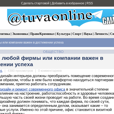
Сделать стартовой
|
Добавить в избранное
|
RSS
литика
|
Экономика
|
Право/Криминал
|
Культура
|
Спорт
|
Наука
|
Личность
|
Сп
 или компании важен в достижении успеха
ОБЩЕСТВО
 любой фирмы или компании важен в
ении успеха
г.
| 4380 просмотров | 0 комментариев
 дизайн интерьера должны преобразить помещение современног
м образом, чтобы в нем было комфортно находиться партнерам
омпании, приятно работать сотрудникам.
дизайн и ремонт современного офиса
в значительной степени
влияние на настроение, работоспособность и здоровье человека
льшую часть своей жизни проводит на работе. Во время создан
 дизайнер должен понимать, что каждая фирма, по своей сути,
– она занимается определенным делом, оказывает какие – то
ые услуги. Именно по этой причине, офис становится визитной
каждой фирмы.