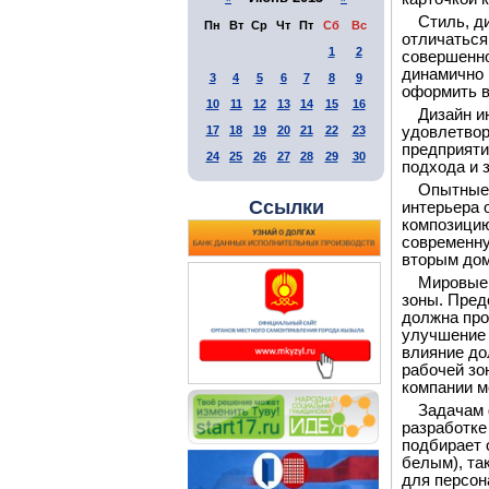
Стиль, д
Пн
Вт
Ср
Чт
Пт
Сб
Вс
отличаться 
1
2
совершенно
динамично 
3
4
5
6
7
8
9
оформить в
10
11
12
13
14
15
16
Дизайн и
17
18
19
20
21
22
23
удовлетвор
предприяти
24
25
26
27
28
29
30
подхода и 
Опытные 
Ссылки
интерьера 
композицию
современну
вторым до
Мировые 
зоны. Пред
должна про
улучшение 
влияние до
рабочей зо
компании м
Задачам 
разработке
подбирает 
белым), та
для персон