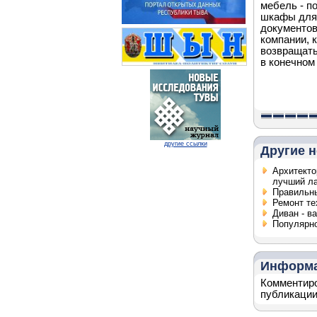
мебель - п
шкафы для 
документов
компании, 
возвращать
в конечном 
другие ссылки
Другие н
Архитекто
лучший ла
Правильны
Ремонт те
Диван - в
Популярно
Информ
Комментиро
публикации