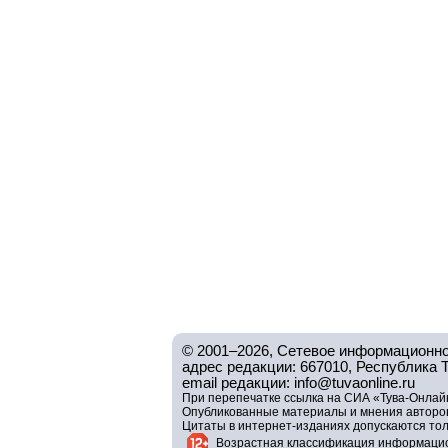
© 2001–2026, Сетевое информационно
адрес редакции: 667010, Республика Тув
email редакции: info@tuvaonline.ru
При перепечатке ссылка на СИА «Тува-Онлайн
Опубликованные материалы и мнения авторов 
Цитаты в интернет-изданиях допускаются то
Возрастная классификация информацио