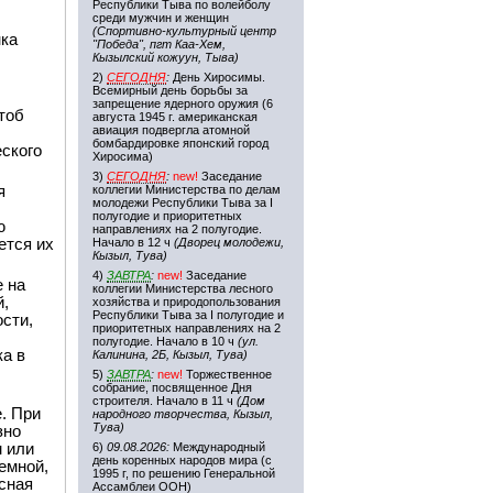
Республики Тыва по волейболу
среди мужчин и женщин
(Спортивно-культурный центр
нка
"Победа", пгт Каа-Хем,
Кызылский кожуун, Тыва)
2)
СЕГОДНЯ
:
День Хиросимы.
Всемирный день борьбы за
запрещение ядерного оружия (6
тоб
августа 1945 г. американская
авиация подвергла атомной
бомбардировке японский город
еского
Хиросима)
3)
СЕГОДНЯ
:
new!
Заседание
я
коллегии Министерства по делам
молодежи Республики Тыва за I
полугодие и приоритетных
ю
направлениях на 2 полугодие.
ется их
Начало в 12 ч
(Дворец молодежи,
Кызыл, Тува)
4)
ЗАВТРА
:
new!
Заседание
 на
коллегии Министерства лесного
й,
хозяйства и природопользования
Республики Тыва за I полугодие и
сти,
приоритетных направлениях на 2
полугодие. Начало в 10 ч
(ул.
а в
Калинина, 2Б, Кызыл, Тува)
5)
ЗАВТРА
:
new!
Торжественное
собрание, посвященное Дня
строителя. Начало в 11 ч
(Дом
. При
народного творчества, Кызыл,
Тува)
зно
м или
6)
09.08.2026:
Международный
день коренных народов мира (с
емной,
1995 г, по решению Генеральной
сная
Ассамблеи ООН)