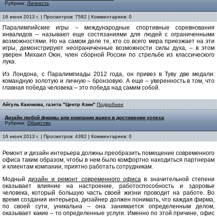
Рубрика:
Личность
16 июня 2013 г. | Просмотров: 7582 | Комментариев: 0
Паралимпийские игры – международные спортивные соревнования
инвалидов – называют еще состязаниями для людей с ограниченными
возможностями. Но на самом деле те, кто со всего мира приезжает на эти
игры, демонстрируют неограниченные возможности силы духа, – в этом
уверен Михаил Оюн, член сборной России по стрельбе из классического
лука.
Из Лондона, с Паралимпиады 2012 года, он привез в Туву две медали:
командную золотую и личную – бронзовую. А еще – уверенность в том, что
главная победа человека – это победа над самим собой.
Айгуль Каюмова, газета "Центр Азии"
Подробнее
Дизайн любой фирмы или компании важен в достижении успеха
Рубрика:
Общество
16 июня 2013 г. | Просмотров: 4382 | Комментариев: 0
Ремонт и дизайн интерьера должны преобразить помещение современного
офиса таким образом, чтобы в нем было комфортно находиться партнерам
и клиентам компании, приятно работать сотрудникам.
Модный
дизайн и ремонт современного офиса
в значительной степени
оказывает влияние на настроение, работоспособность и здоровье
человека, который большую часть своей жизни проводит на работе. Во
время создания интерьера, дизайнер должен понимать, что каждая фирма,
по своей сути, уникальна – она занимается определенным делом,
оказывает какие – то определенные услуги. Именно по этой причине, офис