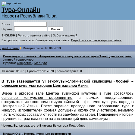
Тува-Онлайн
Новости Республики Тыва
Логин:
Пароль:
ENGLISH
|
Регистрация на сайте
|
Забыли пароль?
Вы просматриваете мобильную версию сайта.
Перейти на полную версию сайта.
Тува-Онлайн
Материалы за 16.06.2013
Симпозиум по хоомею. Американский исследователь передал Туве одни из первых
записей горловиков
Рубрика:
Общество
/
Моя Тува
16 июня 2013 г. | Просмотров: 7878 | Комментариев: 0
В Туве завершается VI
этномузыкологический симпозиум «Хоомей –
феномен культуры народов Центральной Азии»
Вчера в актовом зале Центра тувинской культуры в Туве состоялось
основное конкурсное мероприятие
в рамках международного
этноузыкологического симпозиума «Хоомей – феномен культуры народов
Центральной Азии». После заранее проведенного отборочного тура к
конкурсу исполнителей хоомея допущены около ста участников, немалую
часть которых составляют гости из зарубежных стран. Подведение итогов и
вручение наград намечено на завершающий день симпозиума.
Чечена Булытова, фото Виктора Булытова
Подробнее
Михаил Оюн. Неограниченные возможности