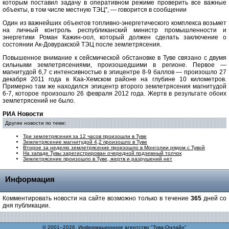
которым поставил задачу в оперативном режиме проверить все важные
объекты, в том числе местную ТЭЦ", — говорится в сообщении
Один из важнейших объектов топливно-энергетического комплекса возьмет
на личный контроль республиканский министр промышленности и
энергетики Роман Кажин-оол, который должен сделать заключение о
состоянии Ак-Довуракской ТЭЦ после землетрясения.
Повышенное внимание к сейсмической обстановке в Туве связано с двумя
сильными землетрясениями, произошедшими в регионе. Первое —
магнитудой 6,7 с интенсивностью в эпицентре 8-9 баллов — произошло 27
декабря 2011 года в Каа-Хемском районе на глубине 10 километров.
Примерно там же находился эпицентр второго землетрясения магнитудой
6-7, которое произошло 26 февраля 2012 года. Жертв в результате обоих
землетрясений не было.
РИА Новости
Другие новости по теме:
Три землетрясения за 12 часов произошли в Туве
Землетрясение магнитудой 4,2 произошло в Туве
Второе за неделю землетрясение произошло в Монголии рядом с Тувой
На западе Тувы зарегистрирован очередной подземный толчок
Землетрясение произошло в Туве, жертв и разрушений нет
Информация
Комментировать новости на сайте возможно только в течение
365
дней со
дня публикации.
© 2001–2026, Информационное агентство "Тува-Онлайн"