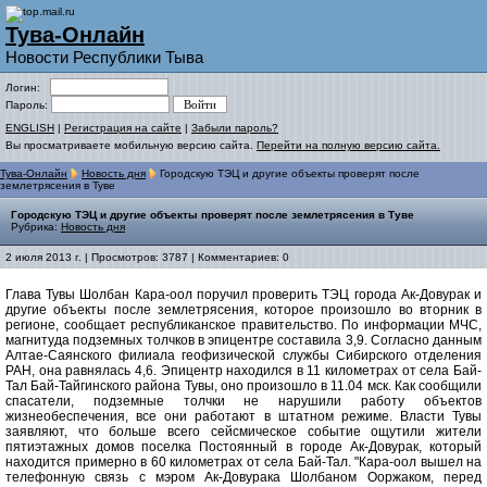
Тува-Онлайн
Новости Республики Тыва
Логин:
Пароль:
ENGLISH
|
Регистрация на сайте
|
Забыли пароль?
Вы просматриваете мобильную версию сайта.
Перейти на полную версию сайта.
Тува-Онлайн
Новость дня
Городскую ТЭЦ и другие объекты проверят после
землетрясения в Туве
Городскую ТЭЦ и другие объекты проверят после землетрясения в Туве
Рубрика:
Новость дня
2 июля 2013 г. | Просмотров: 3787 | Комментариев: 0
Глава Тувы Шолбан Кара-оол поручил проверить ТЭЦ города Ак-Довурак и
другие объекты после землетрясения, которое произошло во вторник в
регионе, сообщает республиканское правительство. По информации МЧС,
магнитуда подземных толчков в эпицентре составила 3,9. Согласно данным
Алтае-Саянского филиала геофизической службы Сибирского отделения
РАН, она равнялась 4,6. Эпицентр находился в 11 километрах от села Бай-
Тал Бай-Тайгинского района Тувы, оно произошло в 11.04 мск. Как сообщили
спасатели, подземные толчки не нарушили работу объектов
жизнеобеспечения, все они работают в штатном режиме. Власти Тувы
заявляют, что больше всего сейсмическое событие ощутили жители
пятиэтажных домов поселка Постоянный в городе Ак-Довурак, который
находится примерно в 60 километрах от села Бай-Тал. "Кара-оол вышел на
телефонную связь с мэром Ак-Довурака Шолбаном Ооржаком, перед