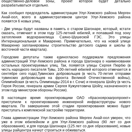
общественно-деловой зоны, проект которой будет детально
разрабатываться отдельно.
Как сообщил председатель администрации Улуг-Хемского района Мерген
Анай-оол, всего в административном центре Улуг-Хемского района
появятся 6 новых улиц.
- Две улицы будут названы в память о старом Шагонаре, который, кстати
сказать, отмечает в этом году 125-летний юбилей, и попавший под зону
затопления водохранилища Саяно-Шушеской ГЭС. Это улицы
Интернациональная и Макаренко. Примечательно, что на новой улице
Макаренко запланированы строительство детского садика и школы (в
восточной части квартала).
Городские депутаты также единогласно поддержали предложения
администраций Улуг-Хемского района и города Шагонара о наименовании
остальных проектируемых улиц. Так, появятся улицы Сергея Пюрбю (в
честь народного писателя Тувы, 100-летний юбилей которого отмечается в
сентябре сего года),Тувинских добровольцев (в честь 70-летия отправки
тувинских добровольцев на фронта Великой Отечественной войны),
Олимпийская (в честь Олимпиады-2014 в г. Сочи) и генерала Шойгу (в честь
Героя России, генерала армии Сергея Кужугетовича Шойгу, назначенного в
этом году министром обороны России).
В настоящее время проектировщики ОАО «Красноярскагропроект»
приступили к проектированию инженерной инфраструктуры нового
квартала. По завершению этой стадии проектирования можно будет
приступать к комплексной застройке территории.
Глава администрации Улуг-Хемского района Мерген Анай-оол уверен, что
уже в этом юбилейном и для Улуг-Хемского района (90 лет со дня
образования), и для города Шагонара (125 лет со дня образования), новые
улицы райцентра начнут строиться и обживаться.