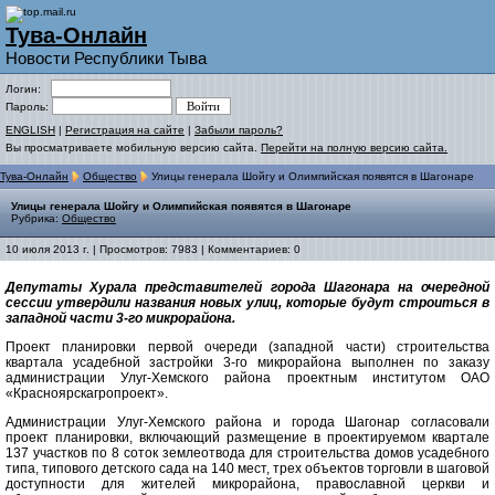
Тува-Онлайн
Новости Республики Тыва
Логин:
Пароль:
ENGLISH
|
Регистрация на сайте
|
Забыли пароль?
Вы просматриваете мобильную версию сайта.
Перейти на полную версию сайта.
Тува-Онлайн
Общество
Улицы генерала Шойгу и Олимпийская появятся в Шагонаре
Улицы генерала Шойгу и Олимпийская появятся в Шагонаре
Рубрика:
Общество
10 июля 2013 г. | Просмотров: 7983 | Комментариев: 0
Депутаты Хурала представителей города Шагонара на очередной
сессии утвердили названия новых улиц, которые будут строиться в
западной части 3-го микрорайона.
Проект планировки первой очереди (западной части) строительства
квартала усадебной застройки 3-го микрорайона выполнен по заказу
администрации Улуг-Хемского района проектным институтом ОАО
«Красноярскагропроект».
Администрации Улуг-Хемского района и города Шагонар согласовали
проект планировки, включающий размещение в проектируемом квартале
137 участков по 8 соток землеотвода для строительства домов усадебного
типа, типового детского сада на 140 мест, трех объектов торговли в шаговой
доступности для жителей микрорайона, православной церкви и