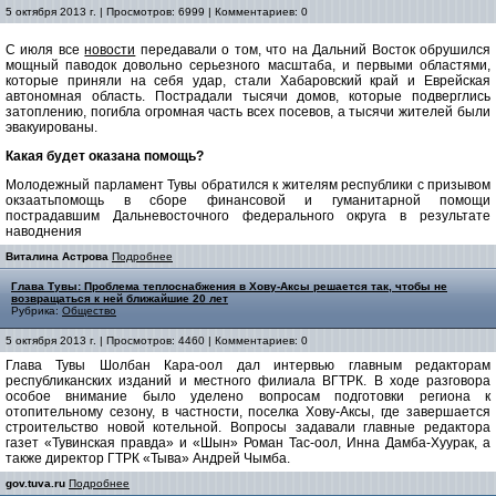
5 октября 2013 г. | Просмотров: 6999 | Комментариев: 0
С июля все
новости
передавали о том, что на Дальний Восток обрушился
мощный паводок довольно серьезного масштаба, и первыми областями,
которые приняли на себя удар, стали Хабаровский край и Еврейская
автономная область. Пострадали тысячи домов, которые подверглись
затоплению, погибла огромная часть всех посевов, а тысячи жителей были
эвакуированы.
Какая будет оказана помощь?
Молодежный парламент Тувы обратился к жителям республики с призывом
окзаатьпомощь в сборе финансовой и гуманитарной помощи
пострадавшим Дальневосточного федерального округа в результате
наводнения
Виталина Астрова
Подробнее
Глава Тувы: Проблема теплоснабжения в Хову-Аксы решается так, чтобы не
возвращаться к ней ближайшие 20 лет
Рубрика:
Общество
5 октября 2013 г. | Просмотров: 4460 | Комментариев: 0
Глава Тувы Шолбан Кара-оол дал интервью главным редакторам
республиканских изданий и местного филиала ВГТРК. В ходе разговора
особое внимание было уделено вопросам подготовки региона к
отопительному сезону, в частности, поселка Хову-Аксы, где завершается
строительство новой котельной. Вопросы задавали главные редактора
газет «Тувинская правда» и «Шын» Роман Тас-оол, Инна Дамба-Хуурак, а
также директор ГТРК «Тыва» Андрей Чымба.
gov.tuva.ru
Подробнее