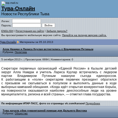
Тува-Онлайн
Новости Республики Тыва
Логин:
Пароль:
ENGLISH
|
Регистрация на сайте
|
Забыли пароль?
Вы просматриваете мобильную версию сайта.
Перейти на полную версию сайта.
Тува-Онлайн
Материалы за 05.10.2013
Алла Намдак и Лариса Куулар встретились с Владимиром Путиным
Рубрика:
Политика
5 октября 2013 г. | Просмотров: 6694 | Комментариев: 0
Секретари первичных организаций «Единой России» в Кызыле детский
хирург Алла Намдак и учитель Лариса Куулар встречались с лидером
партии Владимиром Путиным накануне съезда единороссов.
К работающим в «поле» секретарям первичек президент обратился
с призывом не скатываться в популизм и выполнять данные в ходе
выборных кампаний обещания. «Когда идёт открытая конкурентная борьба,
на поверхности оказываются наиболее дееспособные люди на уровне
муниципалитета, региона и всей страны», — отметил глава государства.
По информации ИТАР-ТАСС, фото со страницы vk.com/karaool
Подробнее
Тува начала сбор гуманитарной помощи для Дальнего Востока
Рубрика:
Общество