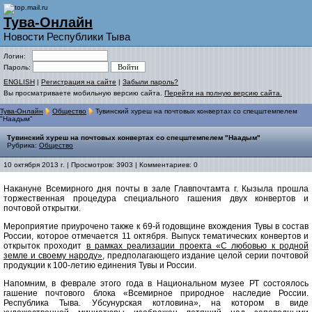
Тува-Онлайн
Новости Республики Тыва
Логин:
Пароль:
ENGLISH
|
Регистрация на сайте
|
Забыли пароль?
Вы просматриваете мобильную версию сайта.
Перейти на полную версию сайта.
Тува-Онлайн
Общество
Тувинский хуреш на почтовых конвертах со спецштемпелем
"Наадым"
Тувинский хуреш на почтовых конвертах со спецштемпелем "Наадым"
Рубрика:
Общество
10 октября 2013 г. | Просмотров: 3903 | Комментариев: 0
Накануне Всемирного дня почты в зале Главпочтамта г. Кызыла прошла
торжественная процедура специального гашения двух конвертов и
почтовой открытки.
Мероприятие приурочено также к 69-й годовщине вхождения Тувы в состав
России, которое отмечается 11 октября. Выпуск тематических конвертов и
открыток проходит
в рамках реализации проекта «С любовью к родной
земле и своему народу»,
предполагающего издание целой серии почтовой
продукции к 100-летию единения Тувы и России.
Напомним, в феврале этого года в Национальном музее РТ состоялось
гашение почтового блока «Всемирное природное наследие России.
Республика Тыва. Убсунурская котловина», на котором в виде