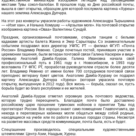
художественной миниатюры изображен летящий над заповедными
местами Тувы сокол-балобан. В прошлом году, ко Дню российской почты,
вышла в свет открытка, образцом для которой послужила картина «Хуреш»
на­шего земляка Александра Дуп­чура.
На этот раз конверты украсили работы художников Александра Тырышкина
— «Изиг хан», и Начына Хомушку — «Арзылан моге». На почтовой открытке
изобра­жена картина «Оваа» Валентины Сундуй.
Праздник, организованный почтовиками, открыли танцем с белыми
кадаками артисты балета Жанна и Экер Сарыглары. Со знаменательным
событием поздравил всех директор УФПС РТ — филиал ФГУП «Почта
России» Владимир Ревенко. Среди почетных гостей, принявших участие в
церемонии гашения, были ветеран почтовой связи Галина Насюрюн и вице-
премьер Анатолий Дамба-Хуурак. Галина Ивановна начала свой
профессиональный путь в 1961 году в г. Новосибирске, в 1993 году
возглавила ГУ ФПС РТ, проработав руководителем отрасли более десяти
лет. Владимир Ревенко от имени более 700 сотрудников почтовой связи
преподнес ветерану букет цветов. Анатолию Дамба-Хуураку он подарил
картину Александра Дупчура «Хуреш» (которая украсила почтовую
открытку, выпущенную в 2012 году). Вся жизнь — борьба, сказал он, пусть
борьба будет во благо республики и ее жителей.
Анатолий Дамба-Хуурак отметил огромную роль почтового ведомства,
которую трудно переоценить. Благодаря почте было доставлено
российскому царю прошение тувинских нойонов о принятии Тувы под
протекторат России. Все хорошо знают само помещение Главпочтамта, где
некогда в переговорных кабинках могли общаться между собой родные,
находящиеся на учебе или по работе в разных городах страны. Несмотря
на развитие массовых средств коммуникации, почта была, есть и будет.
Спецгашение производилось специальными художественными
штемпелями: Центр Азии, Наадым, Хуреш.