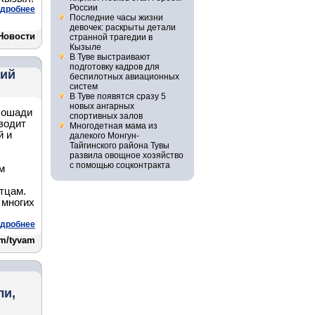
России
дробнее
Последние часы жизни
девочек: раскрыты детали
Новости
странной трагедии в
Кызыле
В Туве выстраивают
подготовку кадров для
кий
беспилотных авиационных
систем
В Туве появятся сразу 5
новых ангарных
лошади
спортивных залов
водит
Многодетная мама из
й и
далекого Монгун-
Тайгинского района Тувы
развила овощное хозяйство
с помощью соцконтракта
м
тцам.
 многих
дробнее
m/tyvam
ли,