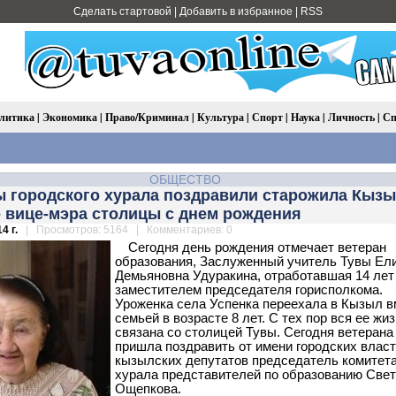
Сделать стартовой
|
Добавить в избранное
|
RSS
литика
|
Экономика
|
Право/Криминал
|
Культура
|
Спорт
|
Наука
|
Личность
|
Сп
ОБЩЕСТВО
ы городского хурала поздравили старожила Кызы
 вице-мэра столицы с днем рождения
4 г.
| Просмотров: 5164 | Комментариев: 0
Сегодня день рождения отмечает ветеран
образования, Заслуженный учитель Тувы Ел
Демьяновна Удуракина, отработавшая 14 лет
заместителем председателя горисполкома.
Уроженка села Успенка переехала в Кызыл в
семьей в возрасте 8 лет. С тех пор вся ее жи
связана со столицей Тувы. Сегодня ветерана
пришла поздравить от имени городских власт
кызылских депутатов председатель комитет
хурала представителей по образованию Све
Ощепкова.