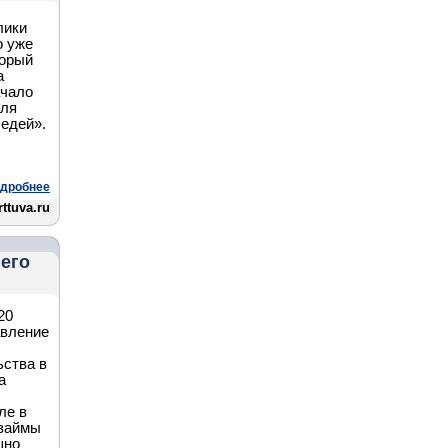
лики
о уже
торый
а
ачало
аля
едей».
дробнее
ttuva.ru
него
20
авление
ьства в
а
ле в
озаймы
шно