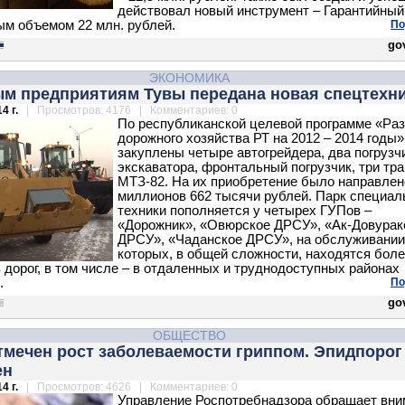
действовал новый инструмент – Гарантийны
ым объемом 22 млн. рублей.
По
gov
ЭКОНОМИКА
м предприятиям Тувы передана новая спецтехн
4 г.
| Просмотров: 4176 | Комментариев: 0
По республиканской целевой программе «Ра
дорожного хозяйства РТ на 2012 – 2014 годы»
закуплены четыре автогрейдера, два погрузч
экскаватора, фронтальный погрузчик, три тр
МТЗ-82. На их приобретение было направлен
миллионов 662 тысячи рублей. Парк специал
техники пополняется у четырех ГУПов –
«Дорожник», «Овюрское ДРСУ», «Ак-Довурак
ДРСУ», «Чаданское ДРСУ», на обслуживании
которых, в общей сложности, находятся боле
 дорог, в том числе – в отдаленных и труднодоступных районах
.
По
gov
ОБЩЕСТВО
тмечен рост заболеваемости гриппом. Эпидпорог
ен
4 г.
| Просмотров: 4626 | Комментариев: 0
Управление Роспотребнадзора обращает вни