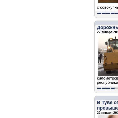
с совокупн
Дорожны
22 января 201
километров
республики
В Туве о
превыш
22 января 201