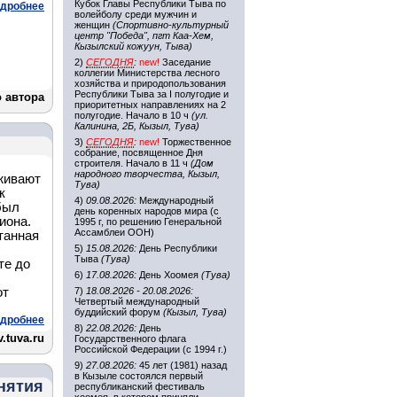
Кубок Главы Республики Тыва по
дробнее
волейболу среди мужчин и
женщин
(Спортивно-культурный
центр "Победа", пгт Каа-Хем,
Кызылский кожуун, Тыва)
2)
СЕГОДНЯ
:
new!
Заседание
коллегии Министерства лесного
хозяйства и природопользования
Республики Тыва за I полугодие и
о автора
приоритетных направлениях на 2
полугодие. Начало в 10 ч
(ул.
Калинина, 2Б, Кызыл, Тува)
3)
СЕГОДНЯ
:
new!
Торжественное
собрание, посвященное Дня
строителя. Начало в 11 ч
(Дом
народного творчества, Кызыл,
оживают
Тува)
к
4)
09.08.2026:
Международный
был
день коренных народов мира (с
иона.
1995 г, по решению Генеральной
Ассамблеи ООН)
танная
5)
15.08.2026:
День Республики
Тыва
(Тува)
те до
6)
17.08.2026:
День Хоомея
(Тува)
от
7)
18.08.2026 - 20.08.2026:
Четвертый международный
буддийский форум
(Кызыл, Тува)
дробнее
8)
22.08.2026:
День
.tuva.ru
Государственного флага
Российской Федерации (с 1994 г.)
9)
27.08.2026:
45 лет (1981) назад
в Кызыле состоялся первый
нятия
республиканский фестиваль