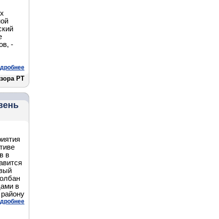
ых
мой
ский
е
в, -
дробнее
зора РТ
вень
риятия
тиве
в в
авится
овый
Шолбан
дами в
 району
дробнее