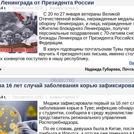
 Ленинграда от Президента России
4 г.
| Просмотров: 5518 | Комментариев: 0
С 20 по 27 января ветераны Великой
Отечественной войны, награжденные медаль
оборону Ленинграда», и лица, награжденные 
«Жителю блокадного Ленинграда», получат
персональные поздравления с 70-летием сня
блокады Ленинграда от Президента Российск
Федерации.
В канун годовщины почтальонам Тувы пре
вручить 4 президентских письма, именно сто
х конвертов поступило в нашу республику.
По
Надежда Губарева, Почт
ОБЩЕСТВО
а 16 лет случай заболевания корью зафиксирова
4 г.
| Просмотров: 5287 | Комментариев: 0
Медики зафиксировали первый за 16 лет с
заболевания корью в Туве; инфекцию обнар
у студентки, сообщила в среду журналистам
представитель регионального управления
Роспотребнадзора.
По ее словам, девушка была в Китае, посл
прибыла в Иркутск, а оттуда уже приехала в