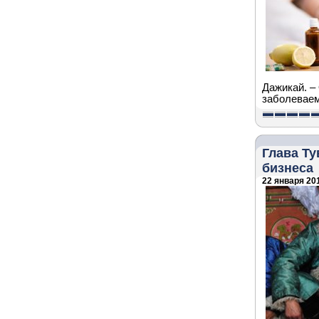
Дажикай. –
заболеваем
Глава Т
бизнеса
22 января 201