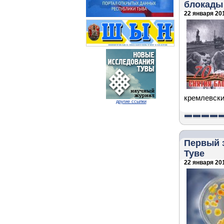
блокады
22 января 201
кремлевски
другие ссылки
Первый з
Туве
22 января 201