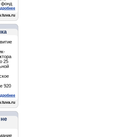
й фонд
дробнее
.tuva.ru
ика
звитие
ик-
актора
о 25
ьной
ское
е 920
дробнее
.tuva.ru
 не
мание