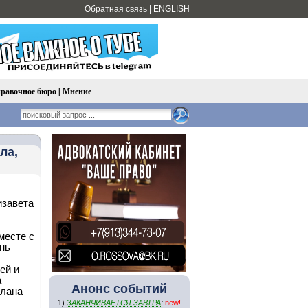
Обратная связь
|
ENGLISH
равочное бюро
|
Мнение
ла,
изавета
месте с
знь
ей и
а
Анонс событий
тлана
1)
ЗАКАНЧИВАЕТСЯ ЗАВТРА
:
new!