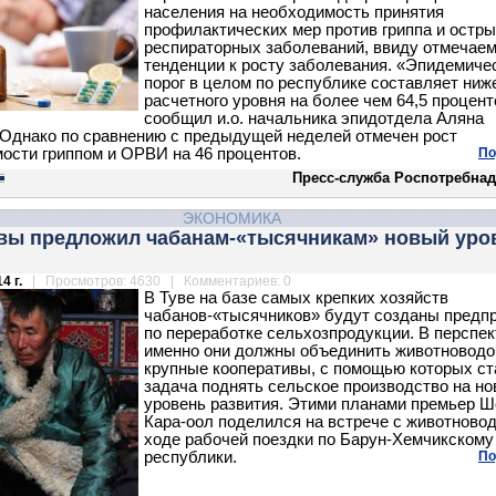
населения на необходимость принятия
профилактических мер против гриппа и остр
респираторных заболеваний, ввиду отмечае
тенденции к росту заболевания. «Эпидемиче
порог в целом по республике составляет ниж
расчетного уровня на более чем 64,5 проценто
сообщил и.о. начальника эпидотдела Аляна
 Однако по сравнению с предыдущей неделей отмечен рост
ости гриппом и ОРВИ на 46 процентов.
По
Пресс-служба Роспотребнад
ЭКОНОМИКА
увы предложил чабанам-«тысячникам» новый уро
4 г.
| Просмотров: 4630 | Комментариев: 0
В Туве на базе самых крепких хозяйств
чабанов-«тысячников» будут созданы предп
по переработке сельхозпродукции. В перспек
именно они должны объединить животноводо
крупные кооперативы, с помощью которых ст
задача поднять сельское производство на н
уровень развития. Этими планами премьер 
Кара-оол поделился на встрече с животново
ходе рабочей поездки по Барун-Хемчикскому
республики.
По