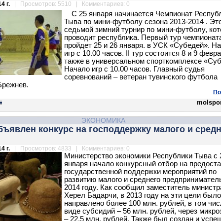
4 г.
| Просмотров: 5510 | Комментариев: 0
С 25 января начинается Чемпионат Респуб
Тыва по мини-футболу сезона 2013-2014 . Эт
седьмой зимний турнир по мини-футболу, ко
проводит республика. Первый тур чемпионат
пройдет 25 и 26 января. в УСК «Субедей». Н
игр с 10.00 часов. II тур состоится 8 и 9 февр
также в универсальном спорткомплексе «Суб
Начало игр с 10.00 часов. Главный судья
соревнований – ветеран тувинского футбола
Брежнев.
По
molspor
ЭКОНОМИКА
бъявлен конкурс на господдержку малого и сред
4 г.
| Просмотров: 4833 | Комментариев: 0
Министерство экономики Республики Тыва с 
января начало конкурсный отбор на предост
государственной поддержки мероприятий по
развитию малого и среднего предпринимател
2014 году. Как сообщил заместитель министр
Херел Бадарчи, в 2013 году на эти цели было
направлено более 100 млн. рублей, в том чис
виде субсидий – 56 млн. рублей, через микр
– 22,5 млн. рублей. Также был создан и успе