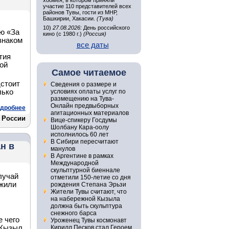
хоомея, в котором приняли
участие 110 представителей всех
районов Тувы, гости из МНР,
Башкирии, Хакасии.
(Тува)
10)
27.08.2026:
День российского
ю «За
кино (с 1980 г.)
(Россия)
знаком
все даты
тия
ой
Самое читаемое
дстоит
Сведения о размере и
лько
условиях оплаты услуг по
размещению на Тува-
Онлайн предвыборных
дробнее
агитационных материалов
а России
Вице-спикеру Госдумы
Шолбану Кара-оолу
исполнилось 60 лет
В Сибири пересчитают
н в
манулов
В Аргентине в рамках
Международной
скульптурной биеннале
лучай
отметили 150-летие со дня
ужили
рождения Степана Эрьзи
Жители Тувы считают, что
на набережной Кызыла
должна быть скульптура
снежного барса
е чего
Уроженец Тувы космонавт
 Кызыл.
Кирилл Песков стал Героем