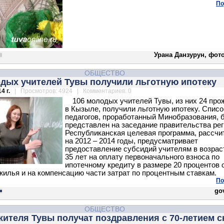
По
Урана Данзурун, фот
ОБЩЕСТВО
одых учителей Тувы получили льготную ипотеку
4 г.
| Просмотров: 4924 | Комментариев: 0
106 молодых учителей Тувы, из них 24 пр
в Кызыле, получили льготную ипотеку. Списо
педагогов, проработанный Минобразования, 
представлен на заседание правительства рег
Республиканская целевая программа, рассчи
на 2012 – 2014 годы, предусматривает
предоставление субсидий учителям в возрас
35 лет на оплату первоначального взноса по
ипотечному кредиту в размере 20 процентов 
жилья и на компенсацию части затрат по процентным ставкам.
По
gov
ОБЩЕСТВО
ителя Тувы получат поздравления с 70-летием с