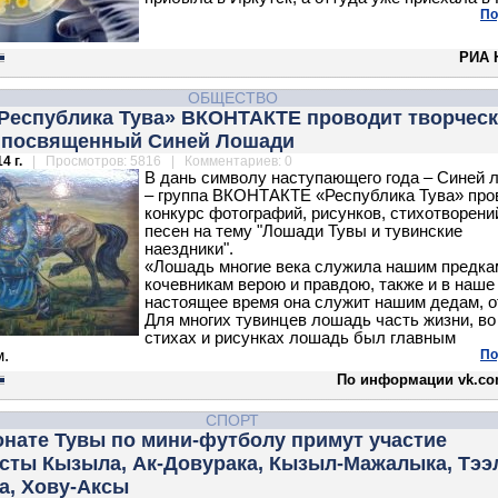
По
РИА 
ОБЩЕСТВО
«Республика Тува» ВКОНТАКТЕ проводит творчес
, посвященный Синей Лошади
4 г.
| Просмотров: 5816 | Комментариев: 0
В дань символу наступающего года – Синей 
– группа ВКОНТАКТЕ «Республика Тува» про
конкурс фотографий, рисунков, стихотворени
песен на тему "Лошади Тувы и тувинские
наездники".
«Лошадь многие века служила нашим предка
кочевникам верою и правдою, также и в наше
настоящее время она служит нашим дедам, о
Для многих тувинцев лошадь часть жизни, во
стихах и рисунках лошадь был главным
.
По
По информации vk.co
СПОРТ
онате Тувы по мини-футболу примут участие
сты Кызыла, Ак-Довурака, Кызыл-Мажалыка, Тээ
а, Хову-Аксы