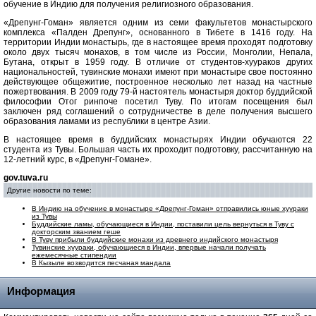
обучение в Индию для получения религиозного образования.
«Дрепунг-Гоман» является одним из семи факультетов монастырского
комплекса «Палден Дрепунг», основанного в Тибете в 1416 году. На
территории Индии монастырь, где в настоящее время проходят подготовку
около двух тысяч монахов, в том числе из России, Монголии, Непала,
Бутана, открыт в 1959 году. В отличие от студентов-хуураков других
национальностей, тувинские монахи имеют при монастыре свое постоянно
действующее общежитие, построенное несколько лет назад на частные
пожертвования. В 2009 году 79-й настоятель монастыря доктор буддийской
философии Отог ринпоче посетил Туву. По итогам посещения был
заключен ряд соглашений о сотрудничестве в деле получения высшего
образования ламами из республики в центре Азии.
В настоящее время в буддийских монастырях Индии обучаются 22
студента из Тувы. Большая часть их проходит подготовку, рассчитанную на
12-летний курс, в «Дрепунг-Гомане».
gov.tuva.ru
Другие новости по теме:
В Индию на обучение в монастыре «Дрепунг-Гоман» отправились юные хуураки
из Тувы
Буддийские ламы, обучающиеся в Индии, поставили цель вернуться в Туву с
докторским званием геше
В Туву прибыли буддийские монахи из древнего индийского монастыря
Тувинские хуураки, обучающиеся в Индии, впервые начали получать
ежемесячные стипендии
В Кызыле возводится песчаная мандала
Информация