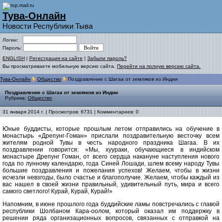
Тува-Онлайн
Новости Республики Тыва
Логин:
Пароль:
ENGLISH
|
Регистрация на сайте
|
Забыли пароль?
Вы просматриваете мобильную версию сайта.
Перейти на полную версию сайта.
Тува-Онлайн
Общество
Поздравление с Шагаа от земляков из Индии
Поздравление с Шагаа от земляков из Индии
Рубрика:
Общество
31 января 2014 г. | Просмотров: 6731 | Комментариев: 0
Юные буддисты, которые прошлым летом отправились на обучение в
монастырь «Дрепунг-Гоман» прислали поздравительную весточку всем
жителям родной Тувы в честь народного праздника Шагаа. В их
поздравлении говорится: «Мы, хуураки, обучающиеся в индийском
монастыре Дрепунг Гоман, от всего сердца накануне наступления нового
года по лунному календарю, года Синей Лошади, шлем всему народу Тувы
большие поздравления и пожелания успехов! Желаем, чтобы в жизни
исчезли невзгоды, было счастье и благополучие. Желаем, чтобы каждый из
вас нашел в своей жизни правильный, удивительный путь, мира и всего
самого светлого! Курай, Курай, Курай!»
Напомним, в июне прошлого года буддийские ламы повстречались с главой
республики Шолбаном Кара-оолом, который оказал им поддержку в
решении ряда организационных вопросов, связанных с отправкой на