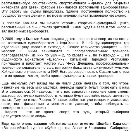
республиканскую собственность спорткомплекса «Ирбис» для открытия
интерната для детей, которые занимаются восточными единоборствами.
Эту работу мы будем продолжать. Здание, построенное полностью на
государственные деньги и, по моему мнению, приватизировано незаконно.
В поселке Каа-Хем мы начали строить спортивно-культурный центр,
рассчитанный на 5 – 7 тысяч зрителей. В нем будет 4 зала в том числе –
зал восточных единоборств.
В 2009 году в Кызыле была создана детско-юношеская спортивная школа
по восточным единоборствам «Чеди-Хаан». В ней функционируют три
отделения: ушу, каратэ и тхэкводно. Общее количество учащихся – 309
человек. С ними занимаются 5 профессиональных тренеров-
преподавателей, из них по ушу – 2, по каратэ – 2, по тхэквондо – 1. Из
буддийского монастыря «Шаолинь» Китайской Народной Республики
приглашен и работает мастер ушу
Чжоу Дуншань,
профессиональный
тренер-преподаватель по ушу, выпускник факультета физической культуры
Хэйлуаньского университета КНР. Есть договоренность с Сасаки-сан о том,
что он приедет летом, чтобы проконсультировать наших тренеров.
Еще несколько лет назад мы не могли даже мечтать о том, что чтобы
известные на весь мир мастера, легенды каратэ, будут приезжать к нам.
Это свершилось. Я надеюсь, что у нас вырастут известные спортсмены,
мастера восточных единоборств, которые будут достойно представлять не
только Туву, но и всю Россию. У наших ребят, как уже говорили уважаемые
гости, есть физические и ментальные данные, чтобы побеждать на
всемирных соревнованиях.
Каратэ – это не просто спорт, это путь, который выбирают
целеустремленные люди».
Еще одно очень важное обстоятельство отметил Шолбан Кара-оол
:
«Всероссийский турнир «Кубок центра Азии» и Чемпионат Сибирского