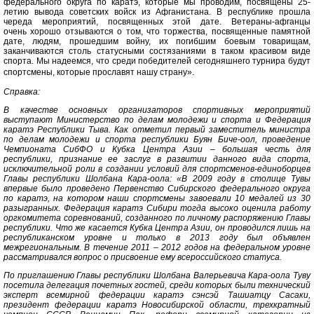
федерального округа по каратэ, которые мы проводим, посвящены 25-
летию вывода советских войск из Афганистана. В республике прошла
череда мероприятий, посвященных этой дате. Ветераны-афганцы
очень хорошо отзываются о том, что торжества, посвященные памятной
дате, людям, прошедшим войну, их погибшим боевым товарищам,
заканчиваются столь статусными состязаниями в таком красивом виде
спорта. Мы надеемся, что среди победителей сегодняшнего турнира будут
спортсмены, которые прославят нашу страну».
Справка:
В качестве основных организаторов спортивных мероприятий
выступают Министерство по делам молодежи и спорта и Федерация
каратэ Республики Тыва. Как отметил первый заместитель министра
по делам молодежи и спорта республики Буян Биче-оол, проведение
Чемпионата СибФО и Кубка Центра Азии – большая честь для
республики, признание ее заслуг в развитии данного вида спорта,
исключительной роли в создании условий для спортсменов-единоборцев
Главы республики Шолбана Кара-оола: «В 2009 году в столице Тувы
впервые было проведено Первенство Сибирского федерального округа
по каратэ, на котором наши спортсмены завоевали 10 медалей из 30
разыгранных. Федерация каратэ Сибири тогда высоко оценила работу
оргкомитета соревнований, созданного по личному распоряжению Главы
республики. Что же касается Кубка Центра Азии, он проводился лишь на
республиканском уровне и только в 2013 году был объявлен
межрегиональным. В течение 2011 – 2012 годов на федеральном уровне
рассматривался вопрос о присвоение ему всероссийского статуса.
По приглашению Главы республики Шолбана Валерьевича Кара-оола Туву
посетила делегация почетных гостей, среди которых были технический
эксперт всемирной федерации каратэ сэнсэй Ташиатцу Сасаки,
президент федерации каратэ Новосибирской области, трехкратный