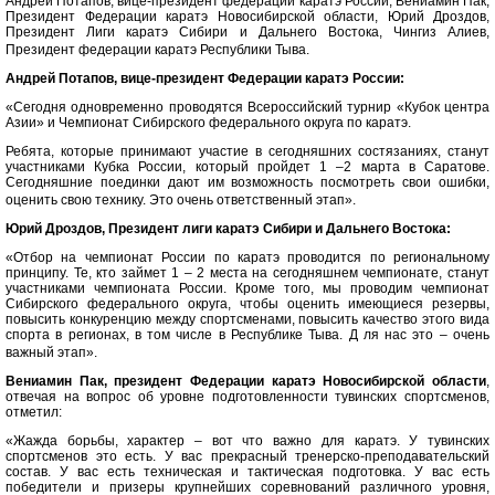
Андрей Потапов, вице-президент федерации каратэ России, Вениамин Пак,
Президент Федерации каратэ Новосибирской области, Юрий Дроздов,
Президент Лиги каратэ Сибири и Дальнего Востока, Чингиз Алиев,
Президент федерации каратэ Республики Тыва.
Андрей Потапов, вице-президент Федерации каратэ России:
«Сегодня одновременно проводятся Всероссийский турнир «Кубок центра
Азии» и Чемпионат Сибирского федерального округа по каратэ.
Ребята, которые принимают участие в сегодняшних состязаниях, станут
участниками Кубка России, который пройдет 1 –2 марта в Саратове.
Сегодняшние поединки дают им возможность посмотреть свои ошибки,
оценить свою технику. Это очень ответственный этап».
Юрий Дроздов, Президент лиги каратэ Сибири и Дальнего Востока:
«Отбор на чемпионат России по каратэ проводится по региональному
принципу. Те, кто займет 1 – 2 места на сегодняшнем чемпионате, станут
участниками чемпионата России. Кроме того, мы проводим чемпионат
Сибирского федерального округа, чтобы оценить имеющиеся резервы,
повысить конкуренцию между спортсменами, повысить качество этого вида
спорта в регионах, в том числе в Республике Тыва. Д ля нас это – очень
важный этап».
Вениамин Пак, президент Федерации каратэ Новосибирской области
,
отвечая на вопрос об уровне подготовленности тувинских спортсменов,
отметил:
«Жажда борьбы, характер – вот что важно для каратэ. У тувинских
спортсменов это есть. У вас прекрасный тренерско-преподавательский
состав. У вас есть техническая и тактическая подготовка. У вас есть
победители и призеры крупнейших соревнований различного уровня,