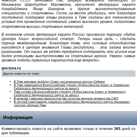
чемпион СССР Вениамин Пак, рефери всемирной категории из
Махачкалы Шарппуддин Магомедов, президент федерации каратэ
Азербайджана Яшар Баширов и другие высокотитулованные
специалисты и спортсмены. Гости на месте убедились, что благодаря
постоянной поддержке главы региона в Туве созданы все технические
условия для проведения состязаний самого высокого уровня, подготовки
спортсменов высших спортивных категорий.
В конечном итоге федерация каратэ России присвоила турниру «Кубок
Центра Азии» всероссийский статус. Теперь наша цель – сделать
турнир международным. Благодаря тому, что силовые единоборства
находятся в центре внимания Главы республики, - эта задача вполне
разрешима. От наших же ребят требуется поддержать эти усилия еще
более успешными выступлениями на спортивных аренах. Уверен: самые
громкие победы тувинских каратистов еще впереди».
gov.tuva.ru
Другие новости по теме:
В Туве впервые пройдет Совет нотариальных контор Сибири
В Туве завершился Всероссийский турнир «Кубок Центра Азии» и Чемпионат
Сибирского федерального округа по каратэ
Тува готова к Всероссийскому турниру «Кубок Центра Азии» и Чемпионату
Сибирского федерального округа по каратэ
В копилке тувинских каратистов две золотые медали первенства СФО
В летней спартакиаде учащихся Сибирского федерального округа принимает
участие сборная Тувы
Информация
Комментировать новости на сайте возможно только в течение
365
дней со
дня публикации.