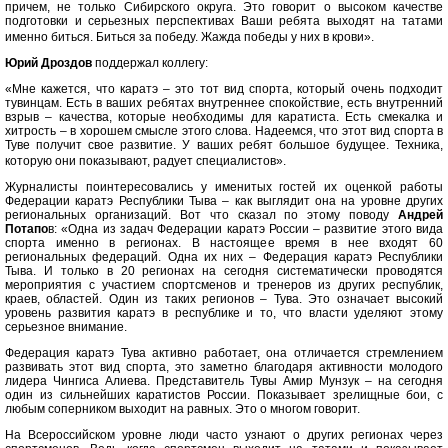
причем, не только Сибирского округа. Это говорит о высоком качестве
подготовки и серьезных перспективах Ваши ребята выходят на татами
именно биться. Биться за победу. Жажда победы у них в крови».
Юрий Дроздов
поддержал коллегу:
«Мне кажется, что каратэ – это тот вид спорта, который очень подходит
тувинцам. Есть в ваших ребятах внутреннее спокойствие, есть внутренний
взрыв – качества, которые необходимы для каратиста. Есть смекалка и
хитрость – в хорошем смысле этого слова. Надеемся, что этот вид спорта в
Туве получит свое развитие. У ваших ребят большое будущее. Техника,
которую они показывают, радует специалистов».
Журналисты поинтересовались у именитых гостей их оценкой работы
Федерации каратэ Республики Тыва – как выглядит она на уровне других
региональных организаций. Вот что сказал по этому поводу
Андрей
Потапо
в: «Одна из задач Федерации каратэ России – развитие этого вида
спорта именно в регионах. В настоящее время в нее входят 60
региональных федераций. Одна их них – Федерация каратэ Республики
Тыва. И только в 20 регионах на сегодня систематически проводятся
мероприятия с участием спортсменов и тренеров из других республик,
краев, областей. Один из таких регионов – Тува. Это означает высокий
уровень развития каратэ в республике и то, что власти уделяют этому
серьезное внимание.
Федерация каратэ Тува активно работает, она отличается стремлением
развивать этот вид спорта, это заметно благодаря активности молодого
лидера Чингиса Алиева. Представитель Тувы Амир Мунзук – на сегодня
один из сильнейших каратистов России. Показывает зрелищные бои, с
любым соперником выходит на равных. Это о многом говорит.
На Всероссийском уровне люди часто узнают о других регионах через