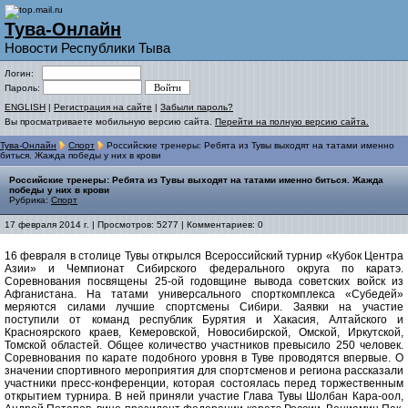
Тува-Онлайн
Новости Республики Тыва
Логин:
Пароль:
ENGLISH
|
Регистрация на сайте
|
Забыли пароль?
Вы просматриваете мобильную версию сайта.
Перейти на полную версию сайта.
Тува-Онлайн
Спорт
Российские тренеры: Ребята из Тувы выходят на татами именно
биться. Жажда победы у них в крови
Российские тренеры: Ребята из Тувы выходят на татами именно биться. Жажда
победы у них в крови
Рубрика:
Спорт
17 февраля 2014 г. | Просмотров: 5277 | Комментариев: 0
16 февраля в столице Тувы открылся Всероссийский турнир «Кубок Центра
Азии» и Чемпионат Сибирского федерального округа по каратэ.
Соревнования посвящены 25-ой годовщине вывода советских войск из
Афганистана. На татами универсального спорткомплекса «Субедей»
меряются силами лучшие спортсмены Сибири. Заявки на участие
поступили от команд республик Бурятия и Хакасия, Алтайского и
Красноярского краев, Кемеровской, Новосибирской, Омской, Иркутской,
Томской областей. Общее количество участников превысило 250 человек.
Соревнования по карате подобного уровня в Туве проводятся впервые. О
значении спортивного мероприятия для спортсменов и региона рассказали
участники пресс-конференции, которая состоялась перед торжественным
открытием турнира. В ней приняли участие Глава Тувы Шолбан Кара-оол,