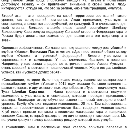
спортсменов. Ведь когда спортсмен выходит на татами и показывает
достойную технику – он привлекает внимание к своей земле. Люди
интересуются, откуда он, что это за регион, какие там традиции, культура.
Второй этап – это проведение на своей территории состязаний такого
уровня, как сегодняшний чемпионат. Люди приезжают, участвуют в
состязаниях, знакомятся с республикой, ее культурой. Это очень важно для
всей страны. Большое спасибо главе вашей республики Шолбану
Валерьевичу Кара-оолу за поддержку. Со своей стороны Федерация каратэ
России будет делать все возможное для развития этого вида спорта в
Туве».
Оценивая эффективность Соглашения, подписанного между республикой и
клубом «Успех»,
Вениамин Пак
отметил: «Идет постоянный обмен между
клубом «Успех» и тувинской федерацией. Вместе участвуем в
соревнованиях и семинарах. У нас сложились братские отношения.
Например, у нас всегда с радостью встречают вашего Амира Мунзука –
очень хороший спортсмен и незаносчивый человек. Ждем его дальнейших
успехов, как и успехов других ребят».
«Соглашение, которое было подписано между нашим министерством и
новосибирским клубом «Успех» в 2011 году, оказало большое влияние на
развитие каратэ и других восточных единоборств в Туве, – подчеркнул глава
Тувы
Шолбан Кара-оол
. – Наши тренеры и спортсмены получили
возможность участвовать в семинарах, которые проводят признанные
мастера. Благодаря этому обучение вышло на новый методологический
уровень. Клубу «Успех» недавно исполнилось 25 лет. Там сформирована
серьезная теоретическая и практическая база, традиции, мощная школа.
Клуб имеет прямые контакты с великими мастерами каратэ, например,
сенсеем Сасаки, который дважды в год лично проводит там семинары. Мы
получили доступ к такому серьезному ресурсу, который есть у клуба.
К сожалению, нам в республике пока удалось добиться передачи в