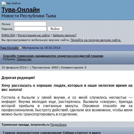
Тува-Онлайн
Новости Республики Тыва
Логин:
Пароль:
ENGLISH
|
Регистрация на сайте
|
Забыли пароль?
Вы просматриваете мобильную версию сайта.
Перейти на полную версию сайта.
Тува-Онлайн
Материалы за 16.02.2014
Спасибо тувинскому кардиоцентру сердечно-сосудистой терапии
Рубрика:
Общество
16 февраля 2014 г. | Просмотров: 4892 | Комментариев: 0
Дорогая редакция!
Хочу рассказать о хороших людях, которые в наше нелегкое время на
вес золота!
Гостила в Кызыле у своей внучки, и со мной случилось несчастье —
инфаркт. Внучка молодая еще, растерялась. Вызвала «скорую», бригада
которой прибыла в считанные минуты. Огромное спасибо им за
профессионализм, быстроту действий, сделали все возможное, чтобы меня
можно было транспортировать в отделение.
Тувинская правда, tuvpravda,ru
Подробнее
Главное журналистское соревнование Сибири стартует в марте