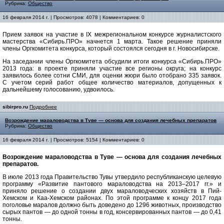
Рубрика:
Общество
16 февраля 2014 г. | Просмотров: 4078 | Комментариев: 0
Прием заявок на участие в IX межрегиональном конкурсе журналистского
мастерства «Сибирь.ПРО» начнется 1 марта. Такое решение приняли
члены Оргкомитета конкурса, который состоялся сегодня в г. Новосибирске.
На заседании члены Оргкомитета обсудили итоги конкурса «Сибирь.ПРО»
2013 года: в проекте приняли участие все регионы округа; на конкурс
заявилось более сотни СМИ, для оценки жюри было отобрано 335 заявок.
С учетом серий работ общее количество материалов, допущенных к
дальнейшему голосованию, удвоилось.
sibirpro.ru
Подробнее
Возрождение мараловодства в Туве — основа для создания лечебных препаратов
Рубрика:
Общество
16 февраля 2014 г. | Просмотров: 5154 | Комментариев: 0
Возрождение мараловодства в Туве — основа для создания лечебных
препаратов.
В июле 2013 года Правительство Тувы утвердило республиканскую целевую
программу «Развитие пантового мараловодства на 2013–2017 гг.» и
приняло решение о создании двух мараловодческих хозяйств в Пий-
Хемском и Каа-Хемском районах. По этой программе к концу 2017 года
поголовье маралов должно быть доведено до 1296 животных, производство
сырых пантов — до одной тонны в год, консервированных пантов — до 0,41
тонны.