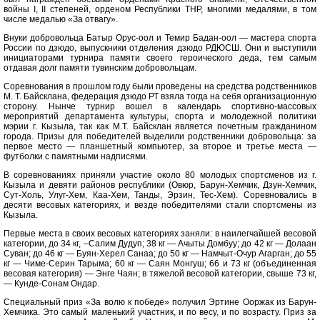
войны I, II степеней, орденом Республики ТНР, многими медалями, в том
числе медалью «За отвагу».
Внуки добровольца Батыр Орус-оол и Темир Бадан-оол — мастера спорта
России по дзюдо, выпускники отделения дзюдо РДЮСШ. Они и выступили
инициаторами турнира памяти своего героического деда, тем самым
отдавая долг памяти тувинским добровольцам.
Соревнования в прошлом году были проведены на средства родственников
М. Т. Байсклана, федерация дзюдо РТ взяла тогда на себя организационную
сторону. Нынче турнир вошел в календарь спортивно-массовых
мероприятий департамента культуры, спорта и молодежной политики
мэрии г. Кызыла, так как М.Т. Байсклан является почетным гражданином
города. Призы для победителей выделили родственники добровольца: за
первое место — планшетный компьютер, за второе и третье места —
футболки с памятными надписями.
В соревнованиях приняли участие около 80 молодых спортсменов из г.
Кызыла и девяти районов республики (Овюр, Барун-Хемчик, Дзун-Хемчик,
Сут-Холь, Улуг-Хем, Каа-Хем, Танды, Эрзин, Тес-Хем). Соревновались в
десяти весовых категориях, и везде победителями стали спортсмены из
Кызыла.
Первые места в своих весовых категориях заняли: в наилегчайшей весовой
категории, до 34 кг, –Салим Дудуп; 38 кг — Ачыты Домбуу; до 42 кг — Долаан
Суван; до 46 кг — Буян-Херел Санаа; до 50 кг — Намчыт-Очур Агарган; до 55
кг — Чиме-Серин Тарыма; 60 кг — Саян Монгуш; 66 и 73 кг (объединенная
весовая категория) — Энге Чаян; в тяжелой весовой категории, свыше 73 кг,
— Кунде-Сонам Ондар.
Специальный приз «За волю к победе» получил Эртине Ооржак из Барун-
Хемчика. Это самый маленький участник, и по весу, и по возрасту. Приз за