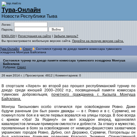
Тува-Онлайн
Новости Республики Тыва
Логин:
Пароль:
ENGLISH
|
Регистрация на сайте
|
Забыли пароль?
Вы просматриваете мобильную версию сайта.
Перейти на полную версию сайта.
Тува-Онлайн
Спорт
Состоялся турнир по дзюдо памяти комиссара тувинского
эскадрона Монгуша Байсклана
Состоялся турнир по дзюдо памяти комиссара тувинского эскадрона Монгуша
Байсклана
Рубрика:
Спорт
26 мая 2014 г. | Просмотров: 4812 | Комментариев: 0
В спортзале «Херел» во второй раз прошел республиканский турнир по
дзюдо среди юношей 2000–2002 гг.р., посвященный памяти комиссара
тувинских добровольцев,
почетного гражданина г. Кызыла Монгуша
Байсклана.
Монгуш Танзынович особо отличился при освобождении Ровно. Даже
будучи раненым (он был ранен дважды — в г. Ровно и в с. Сурмичи), не
покинул поле боя и в числе первых ворвался на улицы города. В бою всегда
с криком «Ура! За Родину!» он вел эскадрон вперед, вдохновлял
кавалеристов личным примером смелости и доблести. За отвагу и мужество,
проявленные в боях за освобождение от немецко-фашистских захватчиков
украинских городов Ровно, Дубно, сел Деражно, Сурмичи, Погорельцы он
был награжден боевыми орденами Красного Знамени, Отечественной