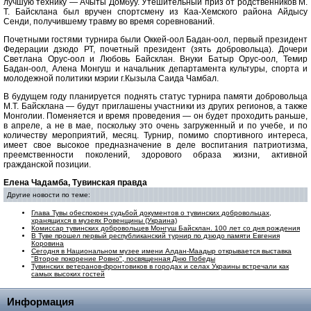
лучшую технику — Ачыты Домбуу. Утешительный приз от родственников М.
Т. Байсклана был вручен спортсмену из Каа-Хемского района Айдысу
Сенди, получившему травму во время соревнований.
Почетными гостями турнира были Оккей-оол Бадан-оол, первый президент
Федерации дзюдо РТ, почетный президент (зять добровольца). Дочери
Светлана Орус-оол и Любовь Байсклан. Внуки Батыр Орус-оол, Темир
Бадан-оол, Алена Монгуш и начальник департамента культуры, спорта и
молодежной политики мэрии г.Кызыла Саида Чамбал.
В будущем году планируется поднять статус турнира памяти добровольца
М.Т. Байсклана — будут приглашены участники из других регионов, а также
Монголии. Поменяется и время проведения — он будет проходить раньше,
в апреле, а не в мае, поскольку это очень загруженный и по учебе, и по
количеству мероприятий, месяц. Турнир, помимо спортивного интереса,
имеет свое высокое предназначение в деле воспитания патриотизма,
преемственности поколений, здорового образа жизни, активной
гражданской позиции.
Елена Чадамба, Тувинская правда
Другие новости по теме:
Глава Тувы обеспокоен судьбой документов о тувинских добровольцах,
хранящихся в музеях Ровенщины (Украина)
Комиссар тувинских добровольцев Монгуш Байсклан. 100 лет со дня рождения
В Туве прошел первый республиканский турнир по дзюдо памяти Евгения
Коровина
Сегодня в Национальном музее имени Алдан-Маадыр открывается выставка
"Второе покорение Ровно", посвященная Дню Победы
Тувинских ветеранов-фронтовиков в городах и селах Украины встречали как
самых высоких гостей
Информация