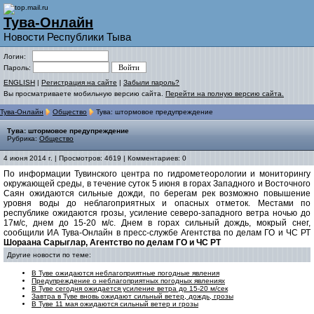
Тува-Онлайн
Новости Республики Тыва
Логин:
Пароль:
ENGLISH
|
Регистрация на сайте
|
Забыли пароль?
Вы просматриваете мобильную версию сайта.
Перейти на полную версию сайта.
Тува-Онлайн
Общество
Тува: штормовое предупреждение
Тува: штормовое предупреждение
Рубрика:
Общество
4 июня 2014 г. | Просмотров: 4619 | Комментариев: 0
По информации Тувинского центра по гидрометеорологии и мониторингу
окружающей среды, в течение суток 5 июня в горах Западного и Восточного
Саян ожидаются сильные дожди, по берегам рек возможно повышение
уровня воды до неблагоприятных и опасных отметок. Местами по
республике ожидаются грозы, усиление северо-западного ветра ночью до
17м/с, днем до 15-20 м/с. Днем в горах сильный дождь, мокрый снег,
сообщили ИА Тува-Онлайн в пресс-службе Агентства по делам ГО и ЧС РТ
Шораана Сарыглар, Агентство по делам ГО и ЧС РТ
Другие новости по теме:
В Туве ожидаются неблагоприятные погодные явления
Предупреждение о неблагоприятных погодных явлениях
В Туве сегодня ожидается усиление ветра до 15-20 м/сек
Завтра в Туве вновь ожидают сильный ветер, дождь, грозы
В Туве 11 мая ожидаются сильный ветер и грозы