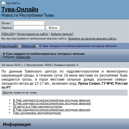
Тува-Онлайн
Новости Республики Тыва
Логин:
Пароль:
ENGLISH
|
Регистрация на сайте
|
Забыли пароль?
Вы просматриваете мобильную версию сайта.
Перейти на полную версию сайта.
Тува-Онлайн
Общество
В Туве ожидаются неблагоприятные погодные явления
В Туве ожидаются неблагоприятные погодные явления
Рубрика:
Общество
18 июня 2015 г. | Просмотров: 3506 | Комментариев: 0
По данным Тувинского центра по гидрометеорологии и мониторингу
окружающей среды, в течение суток 19 июня местами по республике Тыва
ожидаются грозы, в горах местами сильные дожди, усиление северо-
западного ветра до 12-17 м/с., возможен град.
Луиза Севил, ГУ МЧС России
по РТ
Другие новости по теме:
В Туве ожидаются неблагоприятные погодные явления
В Туве ожидаются неблагоприятные погодные явления!
29 августа в Туве ожидаются грозы
В Туве ожидаются неблагоприятные погодные явления
Тува: штормовое предупреждение
Информация