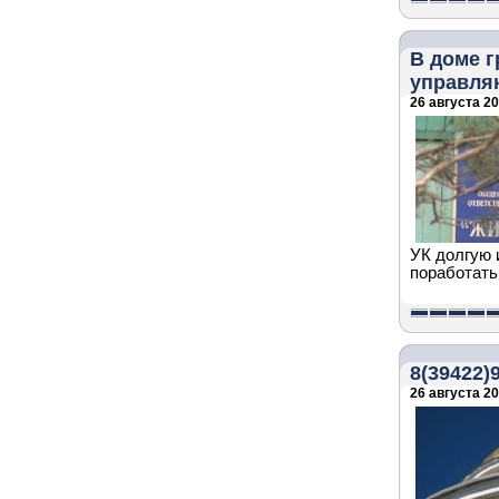
В доме г
управля
26 августа 20
УК долгую 
поработать
8(39422)
26 августа 20