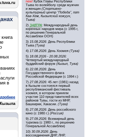
new!
Кубок Главы Республики
.tuva.ru
Тыва по волейболу среди мужчин
и женщин
(Спортивно-
культурный центр "Победа", пгт
Каа-Хем, Кызылский кожуун,
данах
Тыва)
2)
ЗАВТРА
:
Международный день
коренных народов мира (с 1995 г,
по решению Генеральной
Ассамблеи ООН)
 книга
ие
3)
15.08.2026:
День Республики
Тыва
(Тува)
о
4)
17.08.2026:
День Хоомея
(Тува)
нных
5)
18.08.2026 - 20.08.2026:
Четвертый международный
буддийский форум
(Кызыл, Тува)
званиях
6)
22.08.2026:
День
й
Государственного флага
Российской Федерации (с 1994 г.)
заслуги
7)
27.08.2026:
45 лет (1981) назад
ия в
в Кызыле состоялся первый
республиканский фестиваль
хоомея, в котором приняли
участие 110 представителей всех
дробнее
районов Тувы, гости из МНР,
 Кызыла
Башкирии, Хакасии.
(Тува)
8)
27.08.2026:
День российского
кино (с 1980 г.)
(Россия)
9)
27.09.2026:
Всемирный день
туризма (с 1980 г., по решению
Генеральной Ассамблеи)
10)
30.09.2026:
День
воссоединения ДНР, ЛНР,