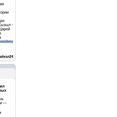
ая
тории
щах
Кызыл -
Царей
в
а
дробнее
айкал24
вил
амых
шь
ки —
м