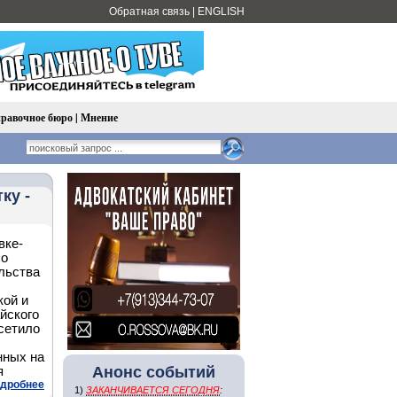
Обратная связь
|
ENGLISH
равочное бюро
|
Мнение
ку -
вке-
ло
льства
кой и
йского
осетило
нных на
Анонс событий
я
дробнее
1)
ЗАКАНЧИВАЕТСЯ СЕГОДНЯ
: