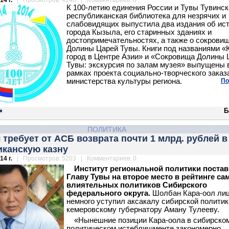
14 г.
| Просмотров: 4140 | Комментариев: 0
К 100-летию единения России и Тувы Тувинск
республиканская библиотека для незрячих и
слабовидящих выпустила два издания об ис
города Кызыла, его старинных зданиях и
достопримечательностях, а также о сокрови
Долины Царей Тувы. Книги под названиями «
город в Центре Азии» и «Сокровища Долины 
Тувы: экскурсия по залам музея» выпущены 
рамках проекта социально-творческого заказ
министерства культуры региона.
По
Б
ПОЛИТИКА
 требует от АСБ возврата почти 1 млрд. рублей в
иканскую казну
14 г.
| Просмотров: 5203 | Комментариев: 0
Институт региональной политики поста
Главу Тувы на второе место в рейтинге с
влиятельных политиков Сибирского
федерального округа.
Шолбан Кара-оол ли
немного уступил аксакалу сибирской полити
кемеровскому губернатору Аману Тулееву.
«Нынешние позиции Кара-оола в сибирско
политическом истеблишменте закономерно