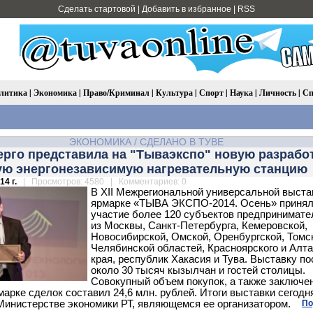
Сделать стартовой
|
Добавить в избранное
|
RSS
литика
|
Экономика
|
Право/Криминал
|
Культура
|
Спорт
|
Наука
|
Личность
|
Сп
ЭКОНОМИКА
/
СДЕЛАНО В ТУВЕ
рго представила на "Тываэкспо" новую разработ
ую энергонезависимую нагревательную станцию
14 г.
| Просмотров: 4580 | Комментариев: 0
В ХII Межрегиональной универсальной выста
ярмарке «ТЫВА ЭКСПО-2014. Осень» приня
участие более 120 субъектов предпринимате
из Москвы, Санкт-Петербурга, Кемеровской,
Новосибирской, Омской, Оренбургской, Томс
Челябинской областей, Красноярского и Алта
края, республик Хакасия и Тува. Выставку п
около 30 тысяч кызылчан и гостей столицы.
Совокупный объем покупок, а также заключе
марке сделок составил 24,6 млн. рублей. Итоги выставки сегодн
Министерстве экономики РТ, являющемся ее организатором.
По