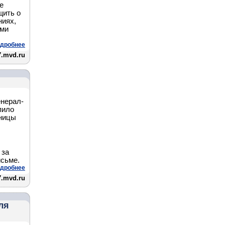
е
щить о
ниях,
ами
дробнее
7.mvd.ru
енерал-
пило
ьницы
 за
исьме.
дробнее
7.mvd.ru
ля