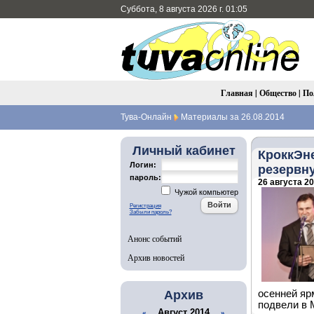
Суббота, 8 августа 2026 г. 01:05
Главная
|
Общество
|
По
Тува-Онлайн
Материалы за 26.08.2014
Личный кабинет
КроккЭне
Логин:
резервн
пароль:
26 августа 20
Чужой компьютер
Регистрация
Забыли пароль?
Анонс событий
Архив новостей
Архив
осенней яр
подвели в 
Август 2014
«
»