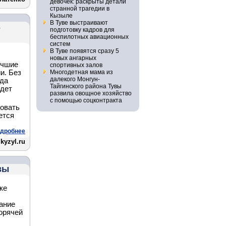
девочек: раскрыты детали
странной трагедии в
Кызыле
В Туве выстраивают
ь
подготовку кадров для
беспилотных авиационных
систем
В Туве появятся сразу 5
новых ангарных
учшие
спортивных залов
и. Без
Многодетная мама из
далекого Монгун-
ода
Тайгинского района Тувы
удет
развила овощное хозяйство
с помощью соцконтракта
ровать
ется
дробнее
kyzyl.ru
вы
ке
ание
орячей