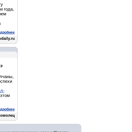
ту
и года,
оем
а
дробнее
vdaily.ru
из
лчаны,
оспехи
л-
 этом
дробнее
сомолец