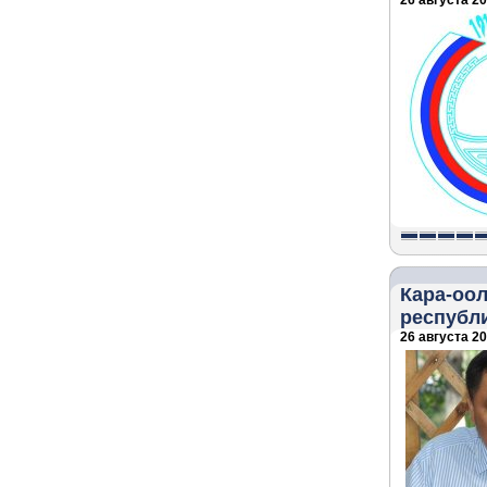
26 августа 20
Кара-оол
республ
26 августа 20