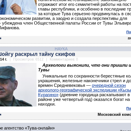
отражают итог его семилетней работы на пос
главы республики, и особенно в последние тр
за которые Тува серьезно продвинулась в св
экономическом развитии, а заодно и создала перспективы для
 убеждена член Общественной палаты России от Тувы Эльвир
Лифанова.
По
n
НАУКА
Шойгу раскрыл тайну скифов
14 г.
| Просмотров: 6512 | Комментариев: 0
Археологи выяснили, что они пришли 
Тувы
Уникальные по сохранности берестяные ко
украшения, железные наконечники стрел и д
времен Средневековья —
очередной сезон
археолого-географической экспедиции «Кызы
Курагино»
(древние городища раскапывают в
районе уже четвертый год) оказался богат на
находки.
По
Московский ком
е агентство «Тува-онлайн»