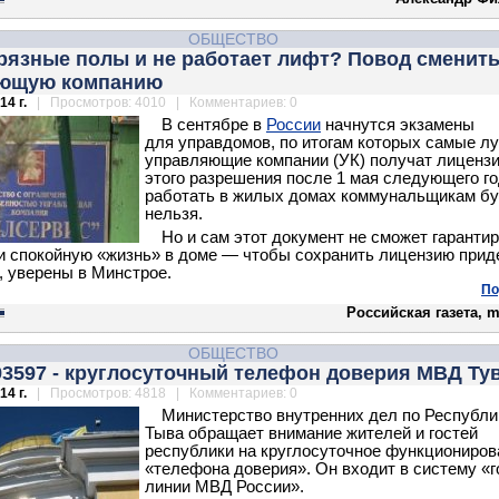
ОБЩЕСТВО
рязные полы и не работает лифт? Повод сменит
ющую компанию
14 г.
| Просмотров: 4010 | Комментариев: 0
В сентябре в
России
начнутся экзамены
для управдомов, по итогам которых самые л
управляющие компании (УК) получат лицензи
этого разрешения после 1 мая следующего г
работать в жилых домах коммунальщикам б
нельзя.
Но и сам этот документ не сможет гаранти
и спокойную «жизнь» в доме — чтобы сохранить лицензию прид
, уверены в Минстрое.
По
Российская газета, m
ОБЩЕСТВО
93597 - круглосуточный телефон доверия МВД Ту
14 г.
| Просмотров: 4818 | Комментариев: 0
Министерство внутренних дел по Республи
Тыва обращает внимание жителей и гостей
республики на круглосуточное функциониров
«телефона доверия». Он входит в систему «г
линии МВД России».