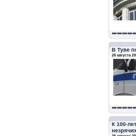
В Туве 
26 августа 20
К 100-л
незрячи