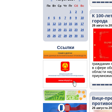
Пн
Вт
Ср
Чт
Пт
Сб
Вс
1
2
3
К 100-ле
4
5
6
7
8
9
10
города
11
12
13
14
15
16
17
26 августа 20
18
19
20
21
22
23
24
25
26
27
28
29
30
31
Ссылки
гражданин 
в сфере об
области на
приумножил
Вице-пр
противо
26 августа 20