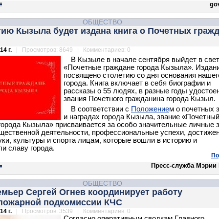
gov
ОБЩЕСТВО
тию Кызыла будет издана книга о Почетных граж
14 г.
| Просмотров: 8649 | Комментариев: 0
В Кызыле в начале сентября выйдет в свет
«Почетные граждане города Кызыла». Издан
посвящено столетию со дня основания нашег
города. Книга включает в себя биографии и
рассказы о 55 людях, в разные годы удостое
звания Почетного гражданина города Кызыл.
В соответствии с
Положение
м о почетных 
и наградах города Кызыла, звание «Почетны
города Кызыла» присваивается за особо значительные личные 
щественной деятельности, профессиональные успехи, достижен
уки, культуры и спорта лицам, которые вошли в историю и
и славу города.
По
Пресс-служба Мэрии
ОБЩЕСТВО
емьер Сергей Огнев координирует работу
пожарной подкомиссии КЧС
14 г.
| Просмотров: 3539 | Комментариев: 0
Согласно оперативным сводкам Главного