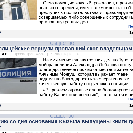
С его помощью каждый гражданин, в режим
реального времени, имеет возможность сооб
преступных посягательствах и правонаруше
совершаемых либо совершенных сотрудник
органов внутренних дел.
По
1
ОБЩЕСТВО
полицейские вернули пропавший скот владельцам
14 г.
| Просмотров: 4220 | Комментариев: 0
На имя министра внутренних дел по Туве г
майора полиции Александра Лобанова посту
благодарственное письмо от местной жител
Анчынмы Монгуш, которая выражает главе
ведомства благодарность за оперативную и
качественную работу сотрудников полиции.
«Выражаем огромные слова благодарности
работу Ваших подчиненных", – говорится в п
По
1
ОБЩЕСТВО
етию со дня основания Кызыла выпущены книги д
х