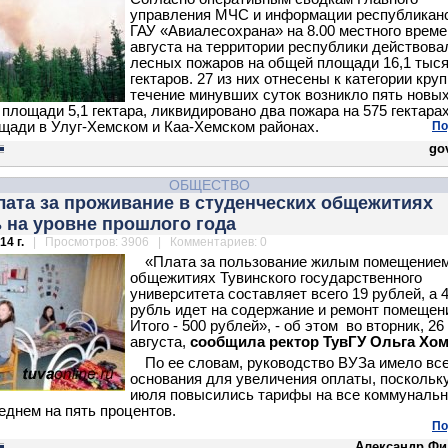
управления МЧС и информации республикан
ГАУ «Авиалесохрана» на 8.00 местного време
августа на территории республики действова
лесных пожаров на общей площади 16,1 тыс
гектаров. 27 из них отнесены к категории кру
течение минувших суток возникло пять новы
 площади 5,1 гектара, ликвидировано два пожара на 575 гектара
щади в Улуг-Хемском и Каа-Хемском районах.
По
gov
ОБЩЕСТВО
лата за проживание в студенческих общежитиях
 на уровне прошлого года
14 г.
| Просмотров: 3906 | Комментариев: 0
«Плата за пользование жилым помещением
общежитиях Тувинского государственного
университета составляет всего 19 рублей, а 
рубль идет на содержание и ремонт помещен
Итого - 500 рублей», - об этом во вторник, 26
августа,
сообщила ректор ТувГУ Ольга Хом
По ее словам, руководство ВУЗа имело вс
основания для увеличения оплаты, поскольку
июля повысились тарифы на все коммуналь
реднем на пять процентов.
По
Александр Фи