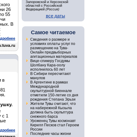
Запорожской и Херсонской
ского
областей с Российской
ни 26
Федерацией
(Россия)
ло 55
все даты
ячи
пных. В
х
Самое читаемое
х
дробнее
Сведения о размере и
условиях оплаты услуг по
.tuva.ru
размещению на Тува-
Онлайн предвыборных
агитационных материалов
Вице-спикеру Госдумы
Шолбану Кара-оолу
исполнилось 60 лет
В Сибири пересчитают
манулов
 в
В Аргентине в рамках
Международной
481
скульптурной биеннале
ия.
отметили 150-летие со дня
рождения Степана Эрьзи
Жители Тувы считают, что
ушку.
на набережной Кызыла
е
должна быть скульптура
 с 1
снежного барса
ные
Уроженец Тувы космонавт
Кирилл Песков стал Героем
России
дробнее
Последние часы жизни
латенко