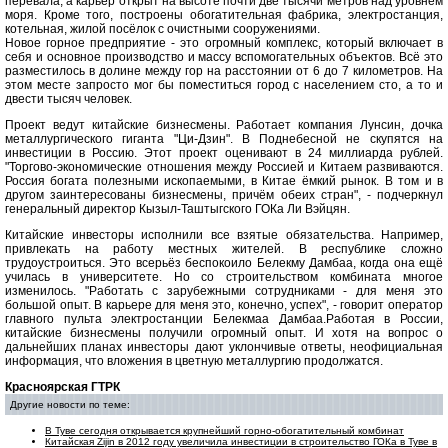
перевала, а карьер открыт на высоте почти две тысячи метров над уровнем
моря. Кроме того, построены обогатительная фабрика, электростанция,
котельная, жилой посёлок с очистными сооружениями.
Новое горное предприятие - это огромный комплекс, который включает в
себя и основное производство и массу вспомогательных объектов. Всё это
разместилось в долине между гор на расстоянии от 6 до 7 километров. На
этом месте запросто мог бы поместиться город с населением сто, а то и
двести тысяч человек.
Проект ведут китайские бизнесмены. Работает компания Лунсин, дочка
металлургического гиганта "Ци-Дзин". В Поднебесной не скупятся на
инвестиции в Россию. Этот проект оценивают в 24 миллиарда рублей.
"Торгово-экономические отношения между Россией и Китаем развиваются.
Россия богата полезными ископаемыми, в Китае ёмкий рынок. В том и в
другом заинтересованы бизнесмены, причём обеих стран", - подчеркнул
генеральный директор Кызыл-Таштыгского ГОКа Ли Вэйцян.
Китайские инвесторы исполнили все взятые обязательства. Например,
привлекать на работу местных жителей. В республике сложно
трудоустроиться. Это всерьёз беспокоило Белекму Дамбаа, когда она ещё
училась в университете. Но со строительством комбината многое
изменилось. "Работать с зарубежными сотрудниками - для меня это
большой опыт. В карьере для меня это, конечно, успех", - говорит оператор
главного пульта электростанции Белекмаа Дамбаа.Работая в России,
китайские бизнесмены получили огромный опыт. И хотя на вопрос о
дальнейших планах инвесторы дают уклончивые ответы, неофициальная
информация, что вложения в цветную металлургию продолжатся.
Красноярская ГТРК
Другие новости по теме:
В Туве сегодня открывается крупнейший горно-обогатительный комбинат
Китайская Zijin в 2012 году увеличила инвестиции в строительство ГОКа в Туве в