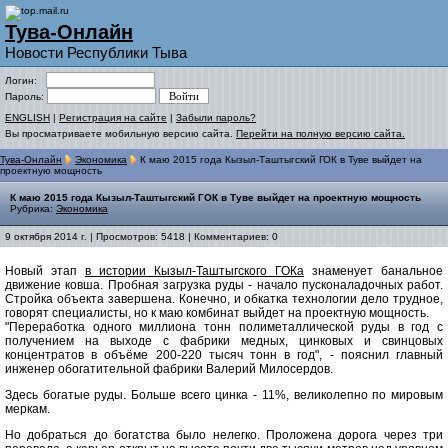
Тува-Онлайн
Новости Республики Тыва
Логин:
Пароль:
ENGLISH
|
Регистрация на сайте
|
Забыли пароль?
Вы просматриваете мобильную версию сайта.
Перейти на полную версию сайта.
Тува-Онлайн
Экономика
К маю 2015 года Кызыл-Таштыгский ГОК в Туве выйдет на
проектную мощность
К маю 2015 года Кызыл-Таштыгский ГОК в Туве выйдет на проектную мощность
Рубрика:
Экономика
9 октября 2014 г. | Просмотров: 5418 | Комментариев: 0
Новый этап
в истории Кызыл-Таштыгского ГОКа
знаменует банальное
движение ковша. Пробная загрузка руды - начало пусконаладочных работ.
Стройка объекта завершена. Конечно, и обкатка технологии дело трудное,
говорят специалисты, но к маю комбинат выйдет на проектную мощность.
"Переработка одного миллиона тонн полиметаллической руды в год с
получением на выходе с фабрики медных, цинковых и свинцовых
концентратов в объёме 200-220 тысяч тонн в год", - пояснил главный
инженер обогатительной фабрики Валерий Милосердов.
Здесь богатые руды. Больше всего цинка - 11%, великолепно по мировым
меркам.
Но добраться до богатства было нелегко. Проложена дорога через три