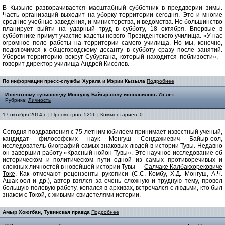
В Кызыле разворачивается масштабный субботник в преддверии зимы.
Часть организаций выходит на уборку территории сегодня. Это и многие
средние учебные заведения, и министерства, и ведомства. Но большинство
планирует выйти на ударный труд в субботу, 18 октября. Впервые в
субботнике примут участие кадеты нового Президентского училища. «У нас
огромное поле работы на территории самого училища. Но мы, конечно,
подключимся к общегородскому десанту в субботу сразу после занятий.
Уберем территорию вокруг Субургана, который находится поблизости», -
говорит директор училища Андрей Киселев.
По информации пресс-службы Хурала и Мэрии Кызыла
Подробнее
Известному тувиноведу Монгушу Байыр-оолу исполнилось 75 лет
Рубрика:
Личность
17 октября 2014 г. | Просмотров: 5256 | Комментариев: 0
Сегодня поздравления с 75-летним юбилеем принимает
известный ученый,
кандидат философских наук Монгуш Сендажиевич Байыр-оол,
исследователь биографий самых знаковых людей в истории Тувы. Недавно
он завершил работу «Красный нойон Тувы». Это научное исследование об
историческом и политическом пути одной из самых противоречивых и
сложных личностей в новейшей истории Тувы —
Салчаке Калбакхорековиче
Токе
. Как отмечают рецензенты рукописи (С.С. Комбу, Х.Д. Монгуш, А.Ч.
Ашак-оол и др.), автор взялся за очень сложную и трудную тему, провел
большую полевую работу, копался в архивах, встречался с людьми, кто был
знаком с Токой, с живыми свидетелями истории.
Амыр Хоюгбан, Тувинская правда
Подробнее