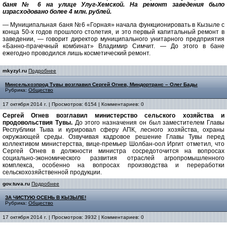
баня № 6 на улице Улуг-Хемской. На ремонт заведения было
израсходовано более 4 млн. рублей.
— Муниципальная баня №6 «Горная» начала функционировать в Кызыле с
конца 50-х годов прошлого столетия, и это первый капитальный ремонт в
заведении, — говорит директор муниципального унитарного предприятия
«Банно-прачечный комбинат» Владимир Симчит. — До этого в бане
ежегодно проводился лишь косметический ремонт.
mkyzyl.ru
Подробнее
Минсельхозпрод Тувы возглавил Сергей Огнев, Миндортранс – Олег Бады
Рубрика:
Общество
17 октября 2014 г. | Просмотров: 6154 | Комментариев: 0
Сергей Огнев возглавил министерство сельского хозяйства и
продовольствия Тувы.
До этого назначения он был заместителем Главы
Республики Тыва и курировал сферу АПК, лесного хозяйства, охраны
окружающей среды. Озвучивая кадровое решение Главы Тувы перед
коллективом министерства, вице-премьер Шолбан-оол Иргит отметил, что
Сергей Огнев в должности министра сосредоточится на вопросах
социально-экономического развития отраслей агропромышленного
комплекса, особенно на вопросах производства и переработки
сельскохозяйственной продукции.
gov.tuva.ru
Подробнее
ЗА ЧИСТУЮ ОСЕНЬ В КЫЗЫЛЕ!
Рубрика:
Общество
17 октября 2014 г. | Просмотров: 3932 | Комментариев: 0