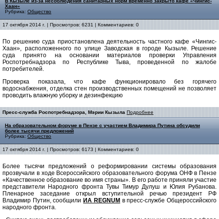
В Кызыле из-за несоблюдения санитарных норм временно закрыто кафе «Чингис-
Хаан»
Рубрика:
Общество
17 октября 2014 г. | Просмотров: 6231 | Комментариев: 0
По решению суда приостановлена деятельность частного кафе «Чингис-
Хаан», расположенного по улице Заводская в городе Кызыле. Решение
суда принято на основании материалов проверки Управления
Роспотребнадзора по Республике Тыва, проведенной по жалобе
потребителей.
Проверка показала, что кафе функционировало без горячего
водоснабжения, отделка стен производственных помещений не позволяет
проводить влажную уборку и дезинфекцию
Пресс-служба Роспотребнадзора, Мэрии Кызыла
Подробнее
На образовательном форуме в Пензе с участием Владимира Путина обсудили
более тысячи предложений
Рубрика:
Общество
17 октября 2014 г. | Просмотров: 6173 | Комментариев: 0
Более тысячи предложений о реформировании системы образования
прозвучали в ходе Всероссийского образовательного форума ОНФ в Пензе
«Качественное образование во имя страны». В его работе приняли участие
представители Народного фронта Тувы Тимур Дулуш и Юлия Рубанова.
Пленарное заседание открыл вступительной речью президент РФ
Владимир Путин, сообщили
ИА REGNUM
в пресс-службе Общероссийского
народного фронта.