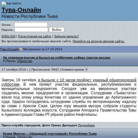
Тува-Онлайн
Новости Республики Тыва
Логин:
Пароль:
ENGLISH
|
Регистрация на сайте
|
Забыли пароль?
Вы просматриваете мобильную версию сайта.
Перейти на полную версию сайта.
Тува-Онлайн
Материалы за 17.10.2014
На северном въезде в Кызыл на субботнике собран трактор мусора
Рубрика:
Общество
17 октября 2014 г. | Просмотров: 5642 | Комментариев: 0
Завтра, 18 октября,
в Кызыле с 10 часов пройдет ударный общегородской
субботник
. В нем примут участие федеральные, республиканские и
муниципальные предприятия. Сегодня уже на вверенных участках
трудились многие предприятия и организации. Сотрудники «Тывастата»
взяли под опеку улицу Кочетова от здания управления до Арбитражного
суда. Ударно потрудились сотрудники службы по ветеринарному надзору
во главе с Арисом Саая. Целую гору мешков мусора собрали студенты
Кызылского колледжа искусств. Сотрудники Аппарата Правительства Тувы
и Администрации Главы РТ убрали район Нефтебазы.
Пресс-служба горхурала, фото Ураны Данзурун
Подробнее
Кежик Монгуш – «Народный участковый» Республики Тыва
Рубрика:
Общество