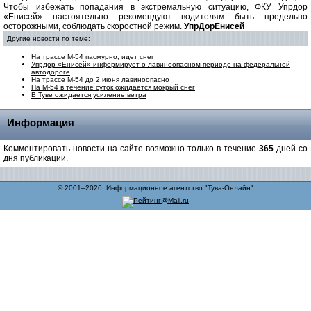
Чтобы избежать попадания в экстремальную ситуацию, ФКУ Упрдор
«Енисей» настоятельно рекомендуют водителям быть предельно
осторожными, соблюдать скоростной режим.
УпрДорЕнисей
Другие новости по теме:
На трассе М-54 пасмурно, идет снег
Упрдор «Енисей» информирует о лавиноопасном периоде на федеральной
автодороге
На трассе М-54 до 2 июня лавиноопасно
На М-54 в течение суток ожидается мокрый снег
В Туве ожидается усиление ветра
Информация
Комментировать новости на сайте возможно только в течение
365
дней со
дня публикации.
© 2001–2026, Информационное агентство "Тува-Онлайн"