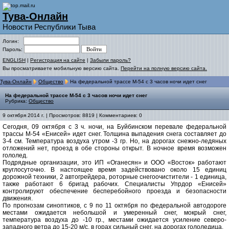
Тува-Онлайн
Новости Республики Тыва
Логин:
Пароль:
ENGLISH
|
Регистрация на сайте
|
Забыли пароль?
Вы просматриваете мобильную версию сайта.
Перейти на полную версию сайта.
Тува-Онлайн
Общество
На федеральной трассе М-54 с 3 часов ночи идет снег
На федеральной трассе М-54 с 3 часов ночи идет снег
Рубрика:
Общество
9 октября 2014 г. | Просмотров: 8819 | Комментариев: 0
Сегодня, 09 октября с 3 ч. ночи, на Буйбинском перевале федеральной
трассы М-54 «Енисей» идет снег. Толщина выпадения снега составляет до
3-4 см. Температура воздуха утром -3 гр. Но, на дорогах снежно-ледяных
отложений нет, проезд в обе стороны открыт. В ночное время возможен
гололед.
Подрядные организации, это ИП «Оганесян» и ООО «Восток» работают
круглосуточно. В настоящее время задействовано около 15 единиц
дорожной техники, 2 автогрейдера, роторные снегоочистители - 1 единица,
также работают 6 бригад рабочих. Специалисты Упрдор «Енисей»
контролируют обеспечение бесперебойного проезда и безопасности
движения.
По прогнозам синоптиков, с 9 по 11 октября по федеральной автодороге
местами ожидается небольшой и умеренный снег, мокрый снег,
температура воздуха до -10 гр., местами ожидается усиление северо-
западного ветра до 15-20 м/с, в горах сильный снег, на дорогах гололедица.