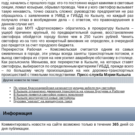
году, начались с прошлого года: кто-то постоянно кидал камнями в световые
секции, ломал козырьки, обрывал провода. Чем и у кого светофор вызывает
такую ненависть, точно сказать сложно: руководство предприятия не раз
обращалось с заявлением в УМВД и ГИБДД по Кызылу, но каждый раз
получало отказ в возбуждении дела – с ответом, что правонарушения в
данном случае нет.
На сей раз МУП «Дортехсервис» обратилось в прокуратуру Кызыла –
ущерб причинен крупный, по предварительной оценке, восстановление
светофора обойдется городу более чем в 250 тысяч рублей. Чинить
светофор из-за того что конкретный виновник не определен, в очередной
раз придется за счет городского бюджета.
Перекресток Рабочая – Комсомольская считается одним из самых
оживленных в городе, эти улицы всегда заняты транспортным потоком, и
выход светофора из строя на нем усилил аварийную обстановку в столице.
Как разъяснила Менькова, все перекрестки в Кызыле, на которых ставят
светофоры, выбираются по определенным критериям ГИБДД, прежде всего
– по большому числу произошедших на них дорожно-транспортных
происшествий с тяжелыми последствиями.
Пресс-служба Мэрии Кызыла
Другие новости по теме:
По улице Красноармейская начинается укладка кабеля под светофор
В Кызыле ограничено движения транспорта на улицах Бухтуева и Рабочая
В Кызыле появится светофор нового поколения
В Кызыле монтируются новые светофоры
Грузовик "наехал" на маршрутное такси
Информация
Комментировать новости на сайте возможно только в течение
365
дней со
дня публикации.