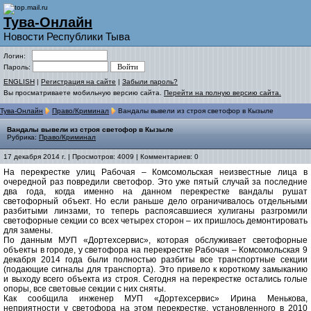
Тува-Онлайн
Новости Республики Тыва
Логин:
Пароль:
ENGLISH
|
Регистрация на сайте
|
Забыли пароль?
Вы просматриваете мобильную версию сайта.
Перейти на полную версию сайта.
Тува-Онлайн
Право/Криминал
Вандалы вывели из строя светофор в Кызыле
Вандалы вывели из строя светофор в Кызыле
Рубрика:
Право/Криминал
17 декабря 2014 г. | Просмотров: 4009 | Комментариев: 0
На перекрестке улиц Рабочая – Комсомольская неизвестные лица в
очередной раз повредили светофор. Это уже пятый случай за последние
два года, когда именно на данном перекрестке вандалы рушат
светофорный объект. Но если раньше дело ограничивалось отдельными
разбитыми линзами, то теперь распоясавшиеся хулиганы разгромили
светофорные секции со всех четырех сторон – их пришлось демонтировать
для замены.
По данным МУП «Дортехсервис», которая обслуживает светофорные
объекты в городе, у светофора на перекрестке Рабочая – Комсомольская 9
декабря 2014 года были полностью разбиты все транспортные секции
(подающие сигналы для транспорта). Это привело к короткому замыканию
и выходу всего объекта из строя. Сегодня на перекрестке остались голые
опоры, все световые секции с них сняты.
Как сообщила инженер МУП «Дортехсервис» Ирина Менькова,
неприятности у светофора на этом перекрестке, установленного в 2010