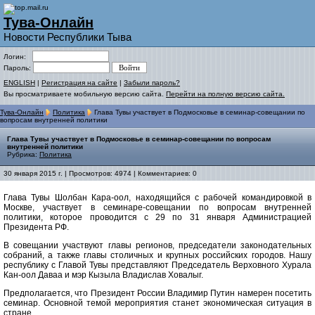
Тува-Онлайн
Новости Республики Тыва
Логин:
Пароль:
ENGLISH
|
Регистрация на сайте
|
Забыли пароль?
Вы просматриваете мобильную версию сайта.
Перейти на полную версию сайта.
Тува-Онлайн
Политика
Глава Тувы участвует в Подмосковье в семинар-совещании по
вопросам внутренней политики
Глава Тувы участвует в Подмосковье в семинар-совещании по вопросам
внутренней политики
Рубрика:
Политика
30 января 2015 г. | Просмотров: 4974 | Комментариев: 0
Глава Тувы Шолбан Кара-оол, находящийся с рабочей командировкой в
Москве, участвует в семинаре-совещании по вопросам внутренней
политики, которое проводится с 29 по 31 января Администрацией
Президента РФ.
В совещании участвуют главы регионов, председатели законодательных
собраний, а также главы столичных и крупных российских городов. Нашу
республику с Главой Тувы представляют Председатель Верховного Хурала
Кан-оол Даваа и мэр Кызыла Владислав Ховалыг.
Предполагается, что Президент России Владимир Путин намерен посетить
семинар. Основной темой мероприятия станет экономическая ситуация в
стране.