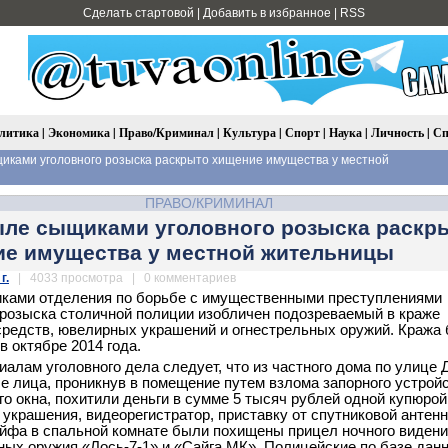
Сделать стартовой
|
Добавить в избранное
|
RSS
литика
|
Экономика
|
Право/Криминал
|
Культура
|
Спорт
|
Наука
|
Личность
|
Сп
иками уголовного розыска раскрыто хищение имущества у местной
ПРАВО/КРИМИНАЛ
ле сыщиками уголовного розыска раскр
е имущества у местной жительницы
г.
| 4033 просмотра | 0 комментариев
ками отделения по борьбе с имущественными преступлениями
 розыска столичной полиции изобличен подозреваемый в краже
редств, ювелирных украшений и огнестрельных оружий. Кража
в октябре 2014 года.
иалам уголовного дела следует, что из частного дома по улице 
е лица, проникнув в помещение путем взлома запорного устрой
го окна, похитили деньги в сумме 5 тысяч рублей одной купюрой
украшения, видеорегистратор, приставку от спутниковой антенн
ейфа в спальной комнате были похищены прицел ночного видени
ных оружия «Лось-7-1» и «Сайга МК». Полицейские по базе дан