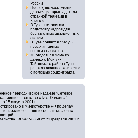
России
Последние часы жизни
девочек: раскрыты детали
странной трагедии в
Кызыле
В Туве выстраивают
подготовку кадров для
беспилотных авиационных
систем
В Туве появятся сразу 5
новых ангарных
спортивных залов
Многодетная мама из
далекого Монгун-
Тайгинского района Тувы
развила овощное хозяйство
с помощью соцконтракта
ронное периодическое издание "Сетевое
мационное агентство «Тува-Онлайн»"
но 15 августа 2001 г.
истрировано в Министерстве РФ по делам
и, телерадиовещания и средств массовых
никаций.
ельство Эл №77-6060 от 22 февраля 2002 г.