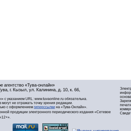
е агентство «Тува-онлайн»
Элект
а, г. Кызыл, ул. Калинина, д. 10, к. 66,
инфор
основа
» с указанием URL: www.tuvaonline.ru обязательна.
Зарег
могут не отражать точку зрения редакции.
печат
лько с оформлением
гиперссылки
на «Тува-Онлайн».
комму
нной продукции электронного периодического издания «Сетевое
Свидет
«12+».