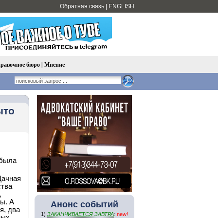
Обратная связь
|
ENGLISH
равочное бюро
|
Мнение
ыто
 была
Дачная
ства
,
ы. А
Анонс событий
я, два
1)
ЗАКАНЧИВАЕТСЯ ЗАВТРА
:
new!
ных