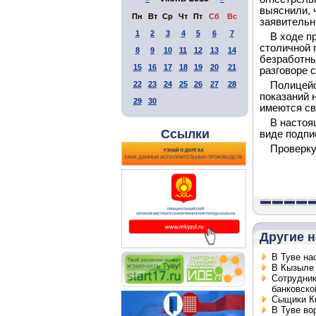
выяснили, 
Пн
Вт
Ср
Чт
Пт
Сб
Вс
заявительн
1
2
3
4
5
6
7
В ходе п
столичной 
8
9
10
11
12
13
14
безработны
15
16
17
18
19
20
21
разговоре 
22
23
24
25
26
27
28
Полицейс
показаний 
29
30
имеются св
В настоя
Ссылки
виде подпи
Проверку
Другие н
В Туве на
В Кызыле 
Сотрудник
банковско
Сыщики Кы
В Туве во