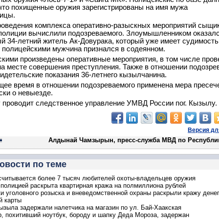
что похищенные оружия зарегистрированы на имя мужа
ицы.
роведения комплекса оперативно-разыскных мероприятий сыщи
полиции вычислили подозреваемого. Злоумышленником оказал
й 34-летний житель Ак-Довурака, который уже имеет судимость
с полицейскими мужчина признался в содеянном.
кими произведены оперативные мероприятия, в том числе пров
на месте совершения преступления. Также в отношении подозре
идетельские показания 36-летнего кызылчанина.
щее время в отношении подозреваемого применена мера пресеч
ски о невыезде.
 проводит следственное управление УМВД России пог. Кызылу.
Версия дл
Алдынай Чамзырын, пресс-служба МВД по Республи
овости по теме
считывается более 7 тысяч любителей охоты-владельцев оружия
полицией раскрыта квартирная кража на полмиллиона рублей
и уголовного розыска и вневедомственной охраны раскрыли кражу денег
й карты
зыла задержали налетчика на магазин по ул. Бай-Хаакская
р, похитивший ноутбук, бороду и шапку Деда Мороза, задержан