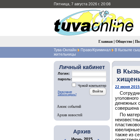
Пятница, 7 августа 2026 г. 20:08
Главная
|
Общество
|
По
Тува-Онлайн
Право/Криминал
В Кызыле сыщ
жительницы
Личный кабинет
В Кызы
Логин:
хищени
пароль:
Чужой компьютер
22 июня 2015 
Регистрация
Сотрудни
Забыли пароль?
уголовного
денежных с
Анонс событий
совершена 
Архив новостей
По матер
неизвестны
пластиково
ювелирные 
Архив
также из с
Июнь 2015
огнестрель
«
»