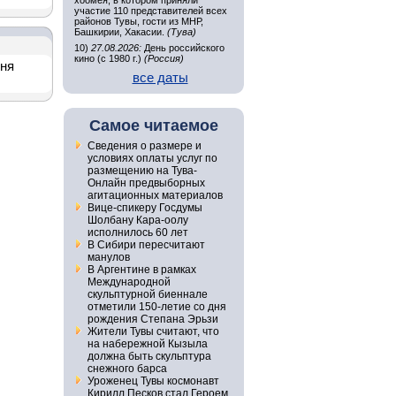
хоомея, в котором приняли
участие 110 представителей всех
районов Тувы, гости из МНР,
Башкирии, Хакасии.
(Тува)
10)
27.08.2026:
День российского
кино (с 1980 г.)
(Россия)
дня
все даты
Самое читаемое
Сведения о размере и
условиях оплаты услуг по
размещению на Тува-
Онлайн предвыборных
агитационных материалов
Вице-спикеру Госдумы
Шолбану Кара-оолу
исполнилось 60 лет
В Сибири пересчитают
манулов
В Аргентине в рамках
Международной
скульптурной биеннале
отметили 150-летие со дня
рождения Степана Эрьзи
Жители Тувы считают, что
на набережной Кызыла
должна быть скульптура
снежного барса
Уроженец Тувы космонавт
Кирилл Песков стал Героем