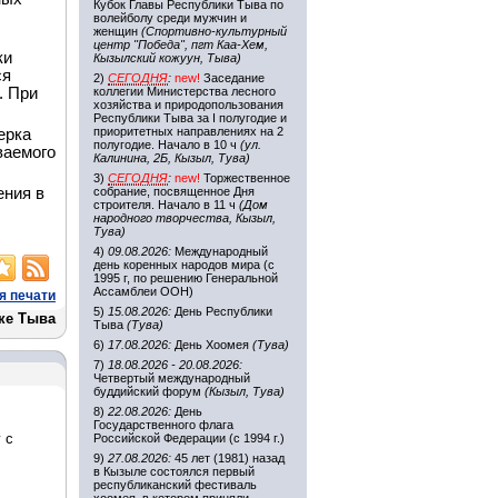
Кубок Главы Республики Тыва по
волейболу среди мужчин и
женщин
(Спортивно-культурный
центр "Победа", пгт Каа-Хем,
ки
Кызылский кожуун, Тыва)
ся
2)
СЕГОДНЯ
:
new!
Заседание
. При
коллегии Министерства лесного
хозяйства и природопользования
Республики Тыва за I полугодие и
приоритетных направлениях на 2
ерка
полугодие. Начало в 10 ч
(ул.
ваемого
Калинина, 2Б, Кызыл, Тува)
3)
СЕГОДНЯ
:
new!
Торжественное
ения в
собрание, посвященное Дня
строителя. Начало в 11 ч
(Дом
народного творчества, Кызыл,
Тува)
4)
09.08.2026:
Международный
день коренных народов мира (с
1995 г, по решению Генеральной
Ассамблеи ООН)
я печати
5)
15.08.2026:
День Республики
ке Тыва
Тыва
(Тува)
6)
17.08.2026:
День Хоомея
(Тува)
7)
18.08.2026 - 20.08.2026:
Четвертый международный
буддийский форум
(Кызыл, Тува)
8)
22.08.2026:
День
Государственного флага
 с
Российской Федерации (с 1994 г.)
9)
27.08.2026:
45 лет (1981) назад
в Кызыле состоялся первый
республиканский фестиваль