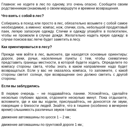
Главное: не ходите в лес по одному, это очень опасно. Сообщите своим
родственникам (знакомым) о своем маршруте и времени возвращения.
Что взять с собой в лес?
Собираясь в поход или просто в лес, обязательно возьмите с собой самое
необходимое, а именно: компас, нож, спички, соль, небольшой продуктовый
паек, легкую запасную одежду. Спички и одежду упакуйте в полиэтилен,
чтобы не промокли в случае дождя. Желательно надеть яркую одежду: в
случае поисков вас легче будет заметить в лесу.
Как ориентироваться в лесу?
Прежде чем войти в лес, выясните, где находятся основные ориентиры:
дороги, реки, ручьи, населенные пункты с тем, чтобы схематично
представить границы местности, в которой будете ходить. Определите по
компасу стороны света, чтобы знать в каком направлении надо будет
возвращаться. Если у вас не оказалось компаса, то запомните, с какой
стороны светит солнце, при возвращении оно должно светить с другой
стороны.
Если вы заблудились
В первую очередь – не поддавайтесь панике. Успокойтесь, сделайте
несколько глубоких вдохов, отдохните несколько минут. Пока отдыхаете,
вспомните, где и как вы ходили, прислушайтесь, не доносятся ли звуки,
говорящие о близости людей. Знайте, что в тишине (особенно в вечернее
время) слышимость различных звуков такова:
движение автомашины по шоссе 1 – 2 км.;
движение автомашины по грунтовой дороге 1 км.;