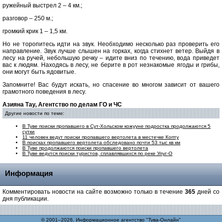
ружейный выстрел 2 – 4 км.;
разговор – 250 м.;
громкий крик 1 – 1,5 км.
Но не торопитесь идти на звук. Необходимо несколько раз проверить его
направление. Звук лучше слышен на горках, когда стихнет ветер. Выйдя в
лесу на ручей, небольшую речку – идите вниз по течению, вода приведет
вас к людям. Находясь в лесу, не берите в рот незнакомые ягоды и грибы,
они могут быть ядовитые.
Запомните! Вас будут искать, но спасение во многом зависит от вашего
грамотного поведения в лесу.
Азияна Тау, Агентство по делам ГО и ЧС
Другие новости по теме:
В Туве поиски пропавшего в Сут-Хольском кожууне подростка продолжаются 5
сутки
11 человек ведут поиски пропавшего вертолета в местечке Копту
В поисках пропавшего вертолета обследовано почти 53 тыс кв км
В Туве продолжаются поиски пропавшего вертолета
В Туве ведутся поиски туристов, сплавлявшихся по реке Улуг-О
Информация
Комментировать новости на сайте возможно только в течение
365
дней со
дня публикации.
© 2001–2026, Информационное агентство "Тува-Онлайн"