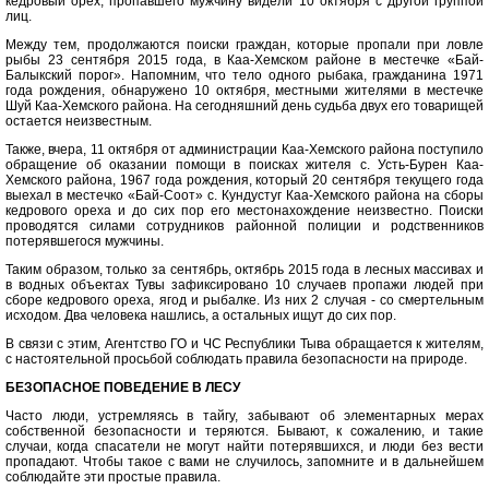
кедровый орех, пропавшего мужчину видели 10 октября с другой группой
лиц.
Между тем, продолжаются поиски граждан, которые пропали при ловле
рыбы 23 сентября 2015 года, в Каа-Хемском районе в местечке «Бай-
Балыкский порог». Напомним, что тело одного рыбака, гражданина 1971
года рождения, обнаружено 10 октября, местными жителями в местечке
Шуй Каа-Хемского района. На сегодняшний день судьба двух его товарищей
остается неизвестным.
Также, вчера, 11 октября от администрации Каа-Хемского района поступило
обращение об оказании помощи в поисках жителя с. Усть-Бурен Каа-
Хемского района, 1967 года рождения, который 20 сентября текущего года
выехал в местечко «Бай-Соот» с. Кундустуг Каа-Хемского района на сборы
кедрового ореха и до сих пор его местонахождение неизвестно. Поиски
проводятся силами сотрудников районной полиции и родственников
потерявшегося мужчины.
Таким образом, только за сентябрь, октябрь 2015 года в лесных массивах и
в водных объектах Тувы зафиксировано 10 случаев пропажи людей при
сборе кедрового ореха, ягод и рыбалке. Из них 2 случая - со смертельным
исходом. Два человека нашлись, а остальных ищут до сих пор.
В связи с этим, Агентство ГО и ЧС Республики Тыва обращается к жителям,
с настоятельной просьбой соблюдать правила безопасности на природе.
БЕЗОПАСНОЕ ПОВЕДЕНИЕ В ЛЕСУ
Часто люди, устремляясь в тайгу, забывают об элементарных мерах
собственной безопасности и теряются. Бывают, к сожалению, и такие
случаи, когда спасатели не могут найти потерявшихся, и люди без вести
пропадают. Чтобы такое с вами не случилось, запомните и в дальнейшем
соблюдайте эти простые правила.