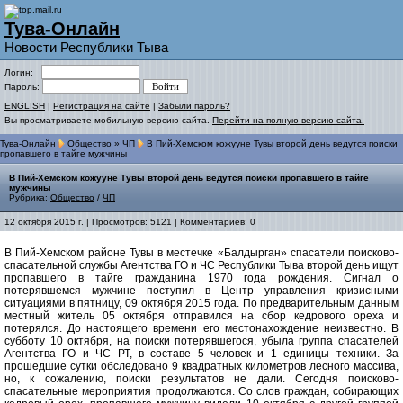
Тува-Онлайн
Новости Республики Тыва
Логин:
Пароль:
ENGLISH
|
Регистрация на сайте
|
Забыли пароль?
Вы просматриваете мобильную версию сайта.
Перейти на полную версию сайта.
Тува-Онлайн
Общество
»
ЧП
В Пий-Хемском кожууне Тувы второй день ведутся поиски
пропавшего в тайге мужчины
В Пий-Хемском кожууне Тувы второй день ведутся поиски пропавшего в тайге
мужчины
Рубрика:
Общество
/
ЧП
12 октября 2015 г. | Просмотров: 5121 | Комментариев: 0
В Пий-Хемском районе Тувы в местечке «Балдырган» спасатели поисково-
спасательной службы Агентства ГО и ЧС Республики Тыва второй день ищут
пропавшего в тайге гражданина 1970 года рождения. Сигнал о
потерявшемся мужчине поступил в Центр управления кризисными
ситуациями в пятницу, 09 октября 2015 года. По предварительным данным
местный житель 05 октября отправился на сбор кедрового ореха и
потерялся. До настоящего времени его местонахождение неизвестно. В
субботу 10 октября, на поиски потерявшегося, убыла группа спасателей
Агентства ГО и ЧС РТ, в составе 5 человек и 1 единицы техники. За
прошедшие сутки обследовано 9 квадратных километров лесного массива,
но, к сожалению, поиски результатов не дали. Сегодня поисково-
спасательные мероприятия продолжаются. Со слов граждан, собирающих