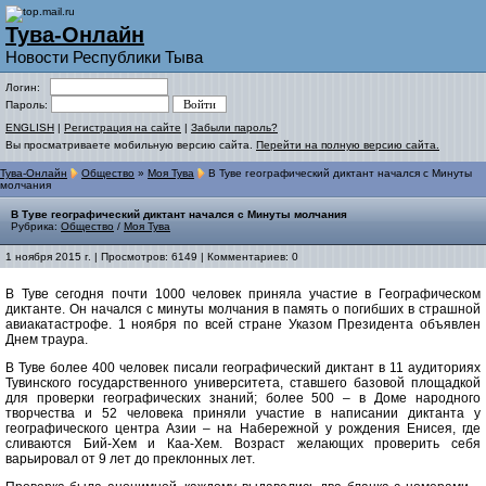
Тува-Онлайн
Новости Республики Тыва
Логин:
Пароль:
ENGLISH
|
Регистрация на сайте
|
Забыли пароль?
Вы просматриваете мобильную версию сайта.
Перейти на полную версию сайта.
Тува-Онлайн
Общество
»
Моя Тува
В Туве географический диктант начался с Минуты
молчания
В Туве географический диктант начался с Минуты молчания
Рубрика:
Общество
/
Моя Тува
1 ноября 2015 г. | Просмотров: 6149 | Комментариев: 0
В Туве сегодня почти 1000 человек приняла участие в Географическом
диктанте. Он начался с минуты молчания в память о погибших в страшной
авиакатастрофе. 1 ноября по всей стране Указом Президента объявлен
Днем траура.
В Туве более 400 человек писали географический диктант в 11 аудиториях
Тувинского государственного университета, ставшего
базовой площадкой
для проверки географических знаний; более 500 – в Доме народного
творчества и 52 человека приняли участие в написании диктанта у
географического центра Азии – на Набережной у рождения Енисея, где
сливаются Бий-Хем и Каа-Хем. Возраст желающих проверить себя
варьировал от 9 лет до преклонных лет.