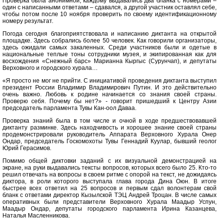
Проверка была анонимной, каждому выдавались два бланка с номерами –
один с написанными ответами – сдавался, а другой участник оставлял себе,
чтобы потом после 10 ноября проверить по своему идентификационному
номеру результат.
Погода сегодня благоприятствовала и написанию диктанта на открытой
площадке. Здесь собрались более 50 человек. Как говорили организаторы,
здесь ожидали самых закаленных. Среди участников были и одетые в
национальные теплые тоны сотрудники музея, и экипированная как для
восхождения «Снежный барс» Марианна Кыргыс (Сурунчап), и депутаты
Верховного и городского хурала…
«Я просто не мог не прийти. С инициативой проведения диктанта выступил
президент России Владимир Владимирович Путин. И
это действительно
очень важно. Любовь к родине начинается со знания своей страны.
Проверю себя. Почему бы нет?» - говорит пришедший к Центру Азии
председатель парламента Тувы Кан-оол Даваа.
Проверка знаний была в том числе и очной в ходе предшествовавшей
диктанту разминке. Здесь находчивость и хорошее знание своей страны
продемонстрировали руководитель Аппарата Верховного Хурала Онер
Ондар, председатель Госкомохоты Тувы Геннадий Куулар, бывший геолог
Юрий Герасимов.
Помимо общей диктовки заданий с их визуальной демонстрацией на
экране, на руки выдавались тексты вопросов, которых всего было 25. Кто-то
решил отвечать на вопросы в своем ритме с опорой на текст, не дожидаясь
диктора, в роли которого выступала глава города Дина Оюн. В итоге
быстрее всех ответил на 25 вопросов и первым сдал волонтерам свой
бланк с ответами директор Кызылской ТЭЦ Андрей Троцан. В числе самых
оперативных были представители Верховного Хурала Маадыр Успун,
Маадыр Ондар, депутаты городского парламента Ирина Казанцева,
Наталья Масленникова.