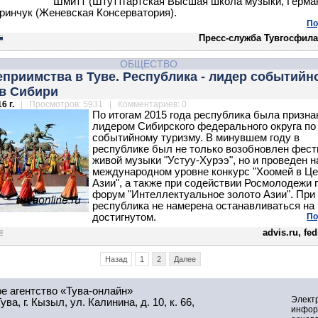
Шмитт (Штуттгартская Высшая школа музыки, Герман
ринчук (Женевская Консерватория).
По
Пресс-служба Тувгосфил
ОБЩЕСТВО
еприимства в Туве. Республика - лидер событийн
 в Сибири
6 г.
| Просмотров: 5931 | Комментариев: 0
По итогам 2015 года республика была призна
лидером Сибирского федерального округа по
событийному туризму. В минувшем году в
республике был не только возобновлен фес
живой музыки "Устуу-Хурээ", но и проведен н
международном уровне конкурс "Хоомей в Це
Азии", а также при содействии Росмолодежи
форум "Интеллектуальное золото Азии". При
республика не намерена останавливаться на
достигнутом.
По
advis.ru, fe
Назад
1
2
Далее
е агентство «Тува-онлайн»
Элект
а, г. Кызыл, ул. Калинина, д. 10, к. 66,
инфор