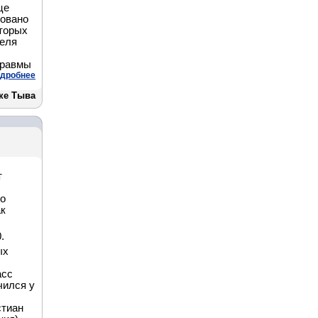
це
ровано
оторых
теля
травмы
дробнее
ке Тыва
т
по
ак
.
ых
асс
чился у
стиан