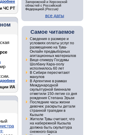
дробнее
Запорожской и Херсонской
областей с Российской
 и ЧС РТ
Федерацией
(Россия)
все даты
ьном
Самое читаемое
Сведения о размере и
ская
условиях оплаты услуг по
размещению на Тува-
Онлайн предвыборных
рсе
агитационных материалов
Вице-спикеру Госдумы
а
Шолбану Кара-оолу
фир
исполнилось 60 лет
В Сибири пересчитают
ссии.
манулов
дробнее
В Аргентине в рамках
Международной
ации ИА
скульптурной биеннале
отметили 150-летие со дня
рождения Степана Эрьзи
Последние часы жизни
девочек: раскрыты детали
странной трагедии в
Кызыле
Жители Тувы считают, что
нный
на набережной Кызыла
нистра
должна быть скульптура
н-
снежного барса