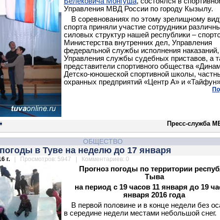
Белековича Монгуша
, состоялся в спортивно
Управления МВД России по городу Кызылу.
В соревнованиях по этому зрелищному вид
спорта приняли участие сотрудники различн
силовых структур нашей республики – спор
Министерства внутренних дел, Управления
федеральной службы исполнения наказаний,
Управления службы судебных приставов, а т
представители спортивного общества «Динам
Детско-юношеской спортивной школы, частн
охранных предприятий «Центр А» и «Тайфун»
По
Пресс-служба М
ОБЩЕСТВО
погоды в Туве на неделю до 17 января
6 г.
| Просмотров: 5947 | Комментариев: 0
Прогноз погоды по территории респу
Тыва
на период с 19 часов 11 января до 19 ча
января 2016 года
В первой половине и в конце недели без ос
в середине недели местами небольшой снег.