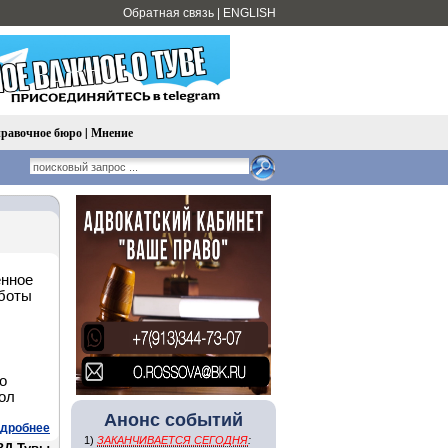
Обратная связь
|
ENGLISH
равочное бюро
|
Мнение
енное
аботы
о
ол
Анонс событий
дробнее
1)
ЗАКАНЧИВАЕТСЯ СЕГОДНЯ
: