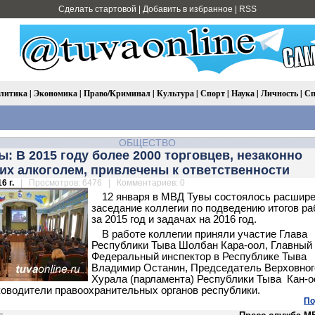
Сделать стартовой
|
Добавить в избранное
|
RSS
литика
|
Экономика
|
Право/Криминал
|
Культура
|
Спорт
|
Наука
|
Личность
|
Сп
ОБЩЕСТВО
: В 2015 году более 2000 торговцев, незаконно
их алкоголем, привлечены к ответственности
6 г.
| Просмотров: 6476 | Комментариев: 0
12 января в МВД Тувы состоялось расшир
заседание коллегии по подведению итогов р
за 2015 год и задачах на 2016 год.
В работе коллегии приняли участие Глава
Республики Тыва Шолбан Кара-оол, Главный
Федеральный инспектор в Республике Тыва
Владимир Останин, Председатель Верховног
Хурала (парламента) Республики Тыва Кан-о
ководители правоохранительных органов республики.
По