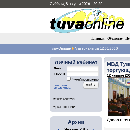
Суббота, 8 августа 2026 г. 20:29
Главная
|
Общество
|
По
Тува-Онлайн
Материалы за 12.01.2016
Личный кабинет
МВД Тувы
Логин:
торгующ
пароль:
12 января 201
Чужой компьютер
Регистрация
Забыли пароль?
Анонс событий
Архив новостей
Даваа и ру
Архив
Январь 2016
«
»