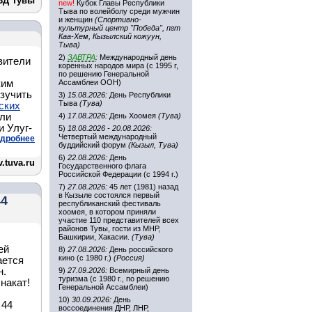
ВД Тувы
new!
Кубок Главы Республики
Тыва по волейболу среди мужчин
и женщин
(Спортивно-
культурный центр "Победа", пгт
Каа-Хем, Кызылский кожуун,
Тыва)
2)
ЗАВТРА
:
Международный день
вители
коренных народов мира (с 1995 г,
по решению Генеральной
ким
Ассамблеи ООН)
изучить
3)
15.08.2026:
День Республики
Тыва
(Тува)
ских
ли
4)
17.08.2026:
День Хоомея
(Тува)
 Улуг-
5)
18.08.2026 - 20.08.2026:
Четвертый международный
дробнее
буддийский форум
(Кызыл, Тува)
6)
22.08.2026:
День
.tuva.ru
Государственного флага
Российской Федерации (с 1994 г.)
7)
27.08.2026:
45 лет (1981) назад
в Кызыле состоялся первый
44
республиканский фестиваль
хоомея, в котором приняли
участие 110 представителей всех
районов Тувы, гости из МНР,
Башкирии, Хакасии.
(Тува)
ей
8)
27.08.2026:
День российского
кино (с 1980 г.)
(Россия)
ается
н.
9)
27.09.2026:
Всемирный день
туризма (с 1980 г., по решению
накат!
Генеральной Ассамблеи)
10)
30.09.2026:
День
 44
воссоединения ДНР, ЛНР,