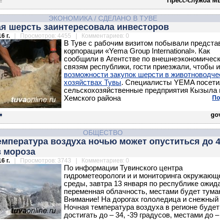
Пресс-служба М
ЭКОНОМИКА
/
СДЕЛАНО В ТУВЕ
ая шерсть заинтересовала инвесторов
6 г.
| Просмотров: 4455 | Комментариев: 0
В Туве с рабочим визитом побывали предста
корпорации «Yema Group International». Как
сообщили в Агентстве по внешнеэкономичес
связям республики, гости приезжали, чтобы 
возможности закупок шерсти в животноводче
хозяйствах Тувы
. Специалисты YEMA посети
сельскохозяйственные предприятия Кызыла и
Хемского района
По
gov
ОБЩЕСТВО
емпература воздуха ночью может опуститься до 
в мороза
6 г.
| Просмотров: 3743 | Комментариев: 0
По информации Тувинского центра
гидрометеорологи
и и мониторинга окружающ
среды, завтра 13 января по республике ожид
переменная облачность, местами будет тума
Внимание! На дорогах гололедица и снежный 
Ночная температура воздуха в регионе будет
достигать до – 34, -39 градусов, местами до –