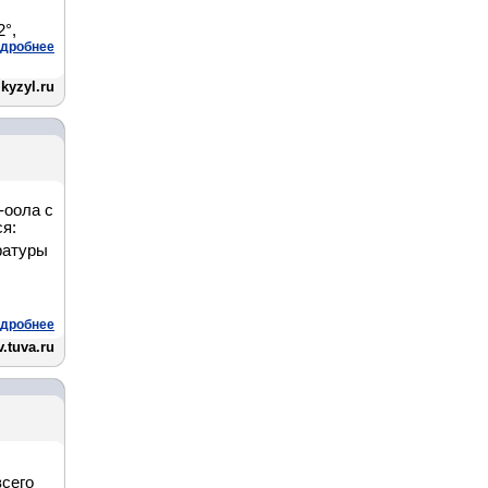
2°,
дробнее
kyzyl.ru
-оола с
я:
ратуры
дробнее
.tuva.ru
сего