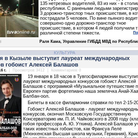
135 нетрезвых водителей, 83 из них - в столи
республики. С ранеными людьми зарегистри
3 дорожно-транспор
тных происшествия, в к
пострадали 5 человек. По вине пьяного води
совершено одно дорожно-транспор
тное
происшествие, в котором 4 людей получили 
различной степени тяжести.
По
Раля Кама, Управление ГИБДД МВД по Республи
КУЛЬТУРА
ря в Кызыле выступит лауреат международных
ов гобоист Алексей Балашов
6 г.
| Просмотров: 3412 | Комментариев: 0
19 января в 18 часов в Тувгосфилармонии выступи
лауреат международных конкурсов гобоист Алексей
Балашов с программой «Музыкальное путешествие 
Европе» партия фортепиано наша землячка Анай-Ха
Балбан-оол.
Билеты в кассе филармонии справки по тел 2-15-20
Гобоист Алексей Балашов - лауреат международн
конкурсов, окончил Московскую Государственную
Консерваторию им. П. И. Чайковского в 2008 году (кл
гобоя профессора А. Ю. Уткина). Алексей Балашов у
таких известных гобоистов, как Франсуа Лелё
(Мюнхенская Высшая школа музыки, Германия), Кри