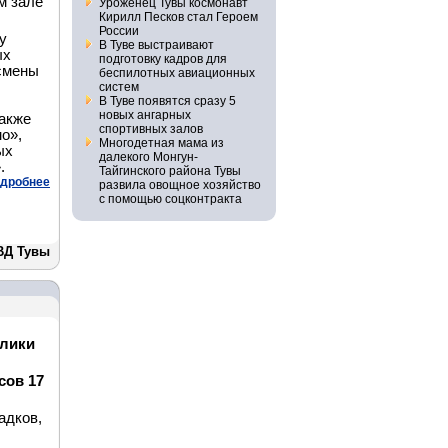
м зале
Уроженец Тувы космонавт
Кирилл Песков стал Героем
России
у
В Туве выстраивают
ых
подготовку кадров для
тсмены
беспилотных авиационных
систем
В Туве появятся сразу 5
новых ангарных
акже
спортивных залов
о»,
Многодетная мама из
ых
далекого Монгун-
.
Тайгинского района Тувы
дробнее
развила овощное хозяйство
с помощью соцконтракта
ВД Тувы
блики
сов 17
адков,