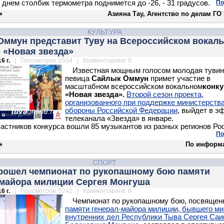
 днем столбик термометра поднимется до -26, - 31 градусов.
По
Азияна Тау, Агентство по делам ГО
КУЛЬТУРА
Оммун представит Туву на Всероссийском вокал
 «Новая звезда»
6 г.
| Просмотров: 6554 | Комментариев: 0
Известная мощным голосом молодая тувин
певица
Сайлык Оммун
примет участие в
масштабном всероссийском вокальном
конку
«Новая звезда».
Второй сезон проекта,
организованного при поддержке министерств
обороны Российской Федерации
, выйдет в э
телеканала «Звезда» в январе.
частников конкурса вошли 85 музыкантов из разных регионов Ро
По
По информ
СПОРТ
прошел чемпионат по рукопашному бою памяти
-майора милиции Сергея Монгуша
6 г.
| Просмотров: 5242 | Комментариев: 0
Чемпионат по рукопашному бою, посвяще
памяти генерал-майора милиции, бывшего ми
внутренних дел Республики Тыва Сергея Саи