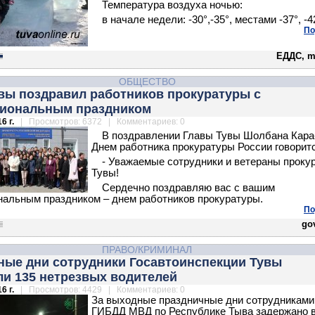
Температура воздуха ночью:
в начале недели: -30°,-35°, местами -37°, -4
По
ЕДДС, m
ОБЩЕСТВО
увы поздравил работников прокуратуры с
иональным праздником
6 г.
| Просмотров: 6372 | Комментариев: 0
В поздравлении Главы Тувы Шолбана Кара
Днем работника прокуратуры России говоритс
- Уважаемые сотрудники и ветераны проку
Тувы!
Сердечно поздравляю вас с вашим
альным праздником – днем работников прокуратуры.
По
gov
ПРАВО/КРИМИНАЛ
ные дни сотрудники Госавтоинспекции Тувы
ли 135 нетрезвых водителей
6 г.
| Просмотров: 4429 | Комментариев: 0
За выходные праздничные дни сотрудниками
ГИБДД МВД по Республике Тыва задержано в