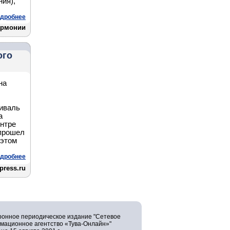
ия),
дробнее
армонии
ого
на
тиваль
а
нтре
 прошел
 этом
дробнее
dpress.ru
ронное периодическое издание "Сетевое
мационное агентство «Тува-Онлайн»"