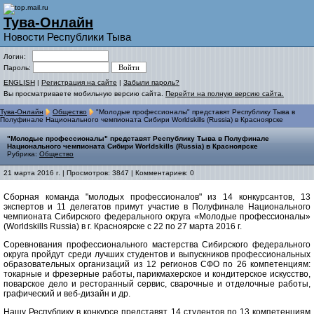
Тува-Онлайн
Новости Республики Тыва
Логин:
Пароль:
ENGLISH
|
Регистрация на сайте
|
Забыли пароль?
Вы просматриваете мобильную версию сайта.
Перейти на полную версию сайта.
Тува-Онлайн
Общество
"Молодые профессионалы" представят Республику Тыва в
Полуфинале Национального чемпионата Сибири Worldskills (Russia) в Красноярске
"Молодые профессионалы" представят Республику Тыва в Полуфинале
Национального чемпионата Сибири Worldskills (Russia) в Красноярске
Рубрика:
Общество
21 марта 2016 г. | Просмотров: 3847 | Комментариев: 0
Сборная команда "молодых профессионалов" из 14 конкурсантов, 13
экспертов и 11 делегатов примут участие в Полуфинале Национального
чемпионата Сибирского федерального округа «Молодые профессионалы»
(Worldskills Russia) в г. Красноярске c 22 по 27 марта 2016 г.
Соревнования профессионального мастерства Сибирского федерального
округа пройдут среди лучших студентов и выпускников профессиональных
образовательных организаций из 12 регионов СФО по 26 компетенциям:
токарные и фрезерные работы, парикмахерское и кондитерское искусство,
поварское дело и ресторанный сервис, сварочные и отделочные работы,
графический и веб-дизайн и др.
Нашу Республику в конкурсе представят 14 студентов по 13 компетенциям