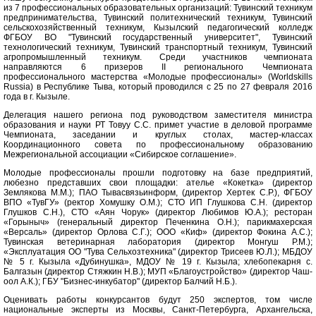
из 7 профессиональных образовательных организаций: Тувинский техникум
предпринимательства, Тувинский политехнический техникум, Тувинский
сельскохозяйственный техникум, Кызылский педагогический колледж
ФГБОУ ВО "Тувинский государственный университет", Тувинский
технологический техникум, Тувинский транспортный техникум, Тувинский
агропромышленный техникум. Среди участников чемпионата
направляются 6 призеров II регионального Чемпионата
профессионального мастерства «Молодые профессионалы» (Worldskills
Russia) в Республике Тыва, который проводился с 25 по 27 февраля 2016
года в г. Кызыле.
Делегация нашего региона под руководством заместителя министра
образования и науки РТ Товуу С.С. примет участие в деловой программе
Чемпионата, заседании и круглых столах, мастер-классах
Координационного совета по профессиональному образованию
Межрегиональной ассоциации «Сибирское соглашение».
Молодые профессионалы прошли подготовку на базе предприятий,
любезно представших свои площадки: ателье «Кокетка» (директор
Землякова М.М.); ПАО Тывасвязьинформ, (директор Хертек С.Р.), ФГБОУ
ВПО «ТувГУ» (ректор Хомушку О.М.); СТО ИП Глушкова С.Н. (директор
Глушков С.Н.), СТО «Аян Чорук» (директор Любимов Ю.А.); ресторан
«Горыныч» (генеральный директор Печенкина О.Н.); парикмахерская
«Версаль» (директор Орлова С.Г.); ООО «Киф» (директор Фокина А.С.);
Тувинская ветеринарная лаборатория (директор Монгуш Р.М.);
«Эксплуатация ОО "Тува Сельхозтехника" (директор Трисеев Ю.Л.); МБДОУ
№ 5 г. Кызыла «Дубинушка», МДОУ № 19 г. Кызыла; хлебопекарня с.
Балгазын (директор Стяжкин Н.В.); МУП «Благоустройство» (директор Чаш-
оол А.К.); ГБУ "Бизнес-инкубатор" (директор Балчий Н.Б.).
Оценивать работы конкурсантов будут 250 экспертов, том числе
национальные эксперты из Москвы, Санкт-Петербурга, Архангельска,