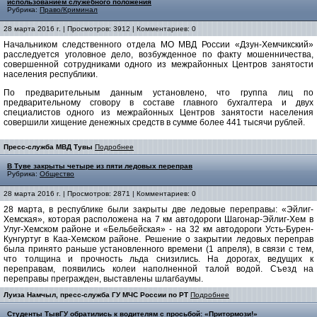
использованием служебного положения
Рубрика:
Право/Криминал
28 марта 2016 г. | Просмотров: 3912 | Комментариев: 0
Начальником следственного отдела МО МВД России «Дзун-Хемчикский»
расследуется уголовное дело, возбужденное по факту мошенничества,
совершенной сотрудниками одного из межрайонных Центров занятости
населения республики.
По предварительным данным установлено, что группа лиц по
предварительному сговору в составе главного бухгалтера и двух
специалистов одного из межрайонных Центров занятости населения
совершили хищение денежных средств в сумме более 441 тысячи рублей.
Пресс-служба МВД Тувы
Подробнее
В Туве закрыты четыре из пяти ледовых переправ
Рубрика:
Общество
28 марта 2016 г. | Просмотров: 2871 | Комментариев: 0
28 марта, в республике были закрыты две ледовые переправы: «Эйлиг-
Хемская», которая расположена на 7 км автодороги Шагонар-Эйлиг-Хем в
Улуг-Хемском районе и «Бельбейская» - на 32 км автодороги Усть-Бурен-
Кунгуртуг в Каа-Хемском районе. Решение о закрытии ледовых переправ
была принято раньше установленного времени (1 апреля), в связи с тем,
что толщина и прочность льда снизились. На дорогах, ведущих к
переправам, появились колеи наполненной талой водой. Съезд на
переправы прегражден, выставлены шлагбаумы.
Луиза Намчыл, пресс-служба ГУ МЧС России по РТ
Подробнее
Студенты ТывГУ обратились к водителям с просьбой: «Притормози!»