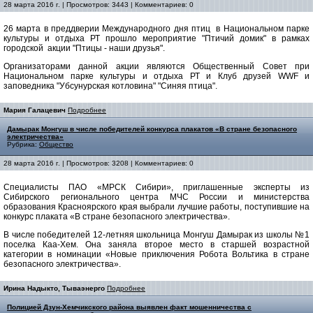
28 марта 2016 г. | Просмотров: 3443 | Комментариев: 0
26 марта в преддверии Международного дня птиц в Национальном парке
культуры и отдыха РТ прошло мероприятие "Птичий домик" в рамках
городской акции "Птицы - наши друзья".
Организаторами данной акции являются Общественный Совет при
Национальном парке культуры и отдыха РТ и Клуб друзей WWF и
заповедника "Убсунурская котловина" "Синяя птица".
Мария Галацевич
Подробнее
Дамырак Монгуш в числе победителей конкурса плакатов «В стране безопасного
электричества»
Рубрика:
Общество
28 марта 2016 г. | Просмотров: 3208 | Комментариев: 0
Специалисты ПАО «МРСК Сибири», приглашенные эксперты из
Сибирского регионального центра МЧС России и министерства
образования Красноярского края выбрали лучшие работы, поступившие на
конкурс плаката «В стране безопасного электричества».
В числе победителей 12-летняя школьница Монгуш Дамырак из школы №1
поселка Каа-Хем. Она заняла второе место в старшей возрастной
категории в номинации «Новые приключения Робота Вольтика в стране
безопасного электричества».
Ирина Надыкто, Тываэнерго
Подробнее
Полицией Дзун-Хемчикского района выявлен факт мошенничества с