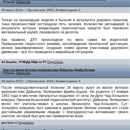
Рубрика:
Общество
28 марта 2016 г. | Просмотров: 2650 | Комментариев: 0
Только за прошедшую неделю в Кызыле в результате дорожно-транспор
тных происшествий пострадали пять человек. Количество автоаварий, в
результате которых владельцам транспортных средств был причинен
материальный ущерб, перевалило за десяток.
Как правило, ДТП происходили по вине самих же водителей.
Превышение скоростного режима, несоблюдение безопасной дистанции,
резкое маневрирование, создание помех другим участникам дорожного
движения – все это приводило к аварийным ситуациям.
Ая Бюрбю, УГИБДД МВД по РТ
Подробнее
Ушел из жизни ветеран журналистики Дайынчы Дамба-Хуурак
Рубрика:
Общество
28 марта 2016 г. | Просмотров: 3416 | Комментариев: 0
После непродолжительной болезни 28 марта ушел из жизни ветеран
журналистики Дайынчы Тюлюшевич Дамба-Хуурак. Он родился 17 января
1942 года в местечке Аргалыгтыг недалеко от села Ак-Дугуг Чаа-Хольского
кожууна. Окончив Кызылский педагогический институт, Дайынчы Тюлюшевич
много лет учительствовал в школах Эрзинского, Чаа-Хольского, Сут-
Хольского кожуунов, был завучем и директором. Многие ученики его стали
достойными уважаемыми людьми, с благодарностью вспоминают своего
учителя, который был для них примером во всем.
gov.tuva.ru
Подробнее