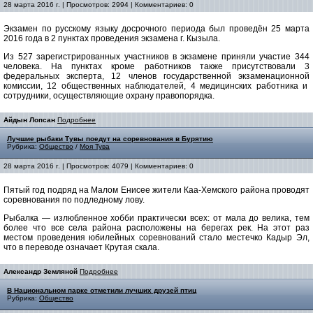
28 марта 2016 г. | Просмотров: 2994 | Комментариев: 0
Экзамен по русскому языку досрочного периода был проведён 25 марта
2016 года в 2 пунктах проведения экзамена г. Кызыла.
Из 527 зарегистрированных участников в экзамене приняли участие 344
человека. На пунктах кроме работников также присутствовали 3
федеральных эксперта, 12 членов государственной экзаменационной
комиссии, 12 общественных наблюдателей, 4 медицинских работника и
сотрудники, осуществляющие охрану правопорядка.
Айдын Лопсан
Подробнее
Лучшие рыбаки Тувы поедут на соревнования в Бурятию
Рубрика:
Общество
/
Моя Тува
28 марта 2016 г. | Просмотров: 4079 | Комментариев: 0
Пятый год подряд на Малом Енисее жители Каа-Хемского района проводят
соревнования по подледному лову.
Рыбалка — излюбленное хобби практически всех: от мала до велика, тем
более что все села района расположены на берегах рек. На этот раз
местом проведения юбилейных соревнований стало местечко Кадыр Эл,
что в переводе означает Крутая скала.
Александр Земляной
Подробнее
В Национальном парке отметили лучших друзей птиц
Рубрика:
Общество