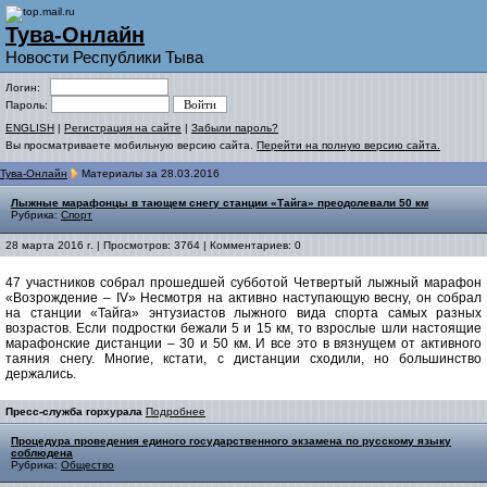
Тува-Онлайн
Новости Республики Тыва
Логин:
Пароль:
ENGLISH
|
Регистрация на сайте
|
Забыли пароль?
Вы просматриваете мобильную версию сайта.
Перейти на полную версию сайта.
Тува-Онлайн
Материалы за 28.03.2016
Лыжные марафонцы в тающем снегу станции «Тайга» преодолевали 50 км
Рубрика:
Спорт
28 марта 2016 г. | Просмотров: 3764 | Комментариев: 0
47 участников собрал прошедшей субботой Четвертый лыжный марафон
«Возрождение – IV» Несмотря на активно наступающую весну, он собрал
на станции «Тайга» энтузиастов лыжного вида спорта самых разных
возрастов. Если подростки бежали 5 и 15 км, то взрослые шли настоящие
марафонские дистанции – 30 и 50 км. И все это в вязнущем от активного
таяния снегу. Многие, кстати, с дистанции сходили, но большинство
держались.
Пресс-служба горхурала
Подробнее
Процедура проведения единого государственного экзамена по русскому языку
соблюдена
Рубрика:
Общество