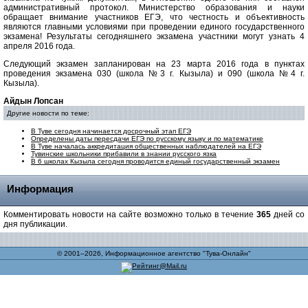
административный протокол. Министерство образования и науки
обращает внимание участников ЕГЭ, что честность и объективность
являются главными условиями при проведении единого государственного
экзамена! Результаты сегодняшнего экзамена участники могут узнать 4
апреля 2016 года.
Следующий экзамен запланирован на 23 марта 2016 года в пунктах
проведения экзамена 030 (школа №3 г. Кызыла) и 090 (школа №4 г.
Кызыла).
Айдын Лопсан
Другие новости по теме:
В Туве сегодня начинается досрочный этап ЕГЭ
Определены даты пересдачи ЕГЭ по русскому языку и по математике
В Туве началась аккредитация общественных наблюдателей на ЕГЭ
Тувинские школьники прибавили в знании русского язка
В 6 школах Кызыла сегодня проводится единый государственный экзамен
Информация
Комментировать новости на сайте возможно только в течение
365
дней со
дня публикации.
© 2001–2026, Информационное агентство "Тува-Онлайн"