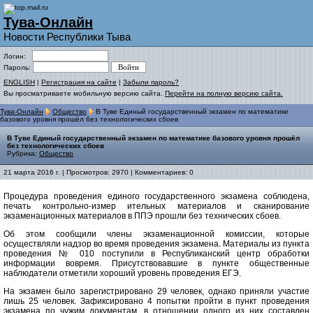
Тува-Онлайн
Новости Республики Тыва
Логин:
Пароль:
ENGLISH
|
Регистрация на сайте
|
Забыли пароль?
Вы просматриваете мобильную версию сайта.
Перейти на полную версию сайта.
Тува-Онлайн
Общество
В Туве Единый государственный экзамен по математике
базового уровня прошёл без технологических сбоев
В Туве Единый государственный экзамен по математике базового уровня прошёл
без технологических сбоев
Рубрика:
Общество
21 марта 2016 г. | Просмотров: 2970 | Комментариев: 0
Процедура проведения единого государственного экзамена соблюдена,
печать контрольно-измер
ительных материалов и сканирование
экзаменационных материалов в ППЭ прошли без технических сбоев.
Об этом сообщили члены экзаменационной комиссии, которые
осуществляли надзор во время проведения экзамена. Материалы из пункта
проведения № 010 поступили в Республиканский центр обработки
информации вовремя. Присутствовавшие в пункте общественные
наблюдатели отметили хороший уровень проведения ЕГЭ.
На экзамен было зарегистрировано 29 человек, однако приняли участие
лишь 25 человек. Зафиксировано 4 попытки пройти в пункт проведения
экзамена по чужим документам, в отношении одного из них составлен