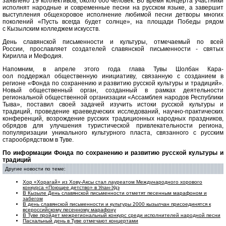
заявлено 19 коллективов, около 600 человек. Во время концерта участники
исполнят народные и современные песни на русском языке, а завершит
выступления общехоровое исполнение любимой песни детворы многих
поколений «Пусть всегда будет солнце», на площади Победы рядом
с Кызылским колледжем искусств.
День славянской письменности и культуры, отмечаемый по всей
России, прославляет создателей славянской письменности - святых
Кирилла и Мефодия.
Напомним, в апреле этого года глава Тувы Шолбан Кара-
оол поддержал общественную инициативу, связанную с созданием в
регионе «Фонда по сохранению и развитию русской культуры и традиций».
Новый общественный орган, созданный в рамках деятельности
региональной общественной организации «Ассамблея народов Республики
Тыва», поставил своей задачей изучить истоки русской культуры и
традиций, проведение краеведческих исследований, научно-практических
конференций, возрождение русских традиционных народных праздников,
обрядов для улучшения туристической привлекательности региона,
популяризации уникального культурного пласта, связанного с русским
старообрядством в Туве.
По информации Фонда по сохранению и развитию русской культуры и
традиций
Другие новости по теме:
Хор «Хорагай» из Хову-Аксы стал лауреатом Международного хорового
конкурса «Поющее детство» в Улан-Удэ
В Кызыле День славянской письменности отметят песенным марафоном и
забегом
В день славянской письменности и культуры 2000 кызылчан присоединятся к
всероссийскому песенному марафону
В Туве пройдет межрегиональный конкурс среди исполнителей народной песни
Пасхальный день в Туве отмечают концертами