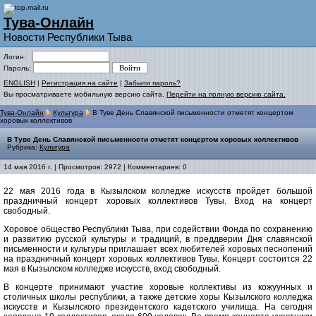
Тува-Онлайн
Новости Республики Тыва
Логин:
Пароль:
ENGLISH
|
Регистрация на сайте
|
Забыли пароль?
Вы просматриваете мобильную версию сайта.
Перейти на полную версию сайта.
Тува-Онлайн
Культура
В Туве День Славянской письменности отметят концертом
хоровых коллективов
В Туве День Славянской письменности отметят концертом хоровых коллективов
Рубрика:
Культура
14 мая 2016 г. | Просмотров: 2972 | Комментариев: 0
22 мая 2016 года в Кызылском колледже искусств пройдет большой
праздничный концерт хоровых коллективов Тувы. Вход на концерт
свободный.
Хоровое общество Республики Тыва, при содействии Фонда по сохранению
и развитию русской культуры и традиций, в преддверии Дня славянской
письменности и культуры приглашает всех любителей хоровых песнопений
на праздничный концерт хоровых коллективов Тувы. Концерт состоится 22
мая в Кызылском колледже искусств, вход свободный.
В концерте принимают участие хоровые коллективы из кожуунных и
столичных школы республики, а также детские хоры Кызылского колледжа
искусств и Кызылского президентского кадетского училища. На сегодня