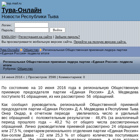
Тува-Онлайн
Новости Республики Тыва
Логин:
Пароль:
ENGLISH
|
Регистрация на сайте
|
Забыли пароль?
Вы просматриваете мобильную версию сайта.
Перейти на полную версию сайта.
Тува-Онлайн
Общество
Региональная Общественная приемная лидера партии
«Единая Россия» подвела итоги
Региональная Общественная приемная лидера партии «Единая Россия» подвела
итоги
Рубрика:
Общество
14 июня 2016 г. | Просмотров: 3598 | Комментариев: 0
По состоянию на 10 июня 2016 года в региональную Общественную
приемную председателя партии «Единая Россия» Д.А. Медведева
поступило 91 обращение, из них рассмотрено 56 обращений.
Как сообщил руководитель региональной Общественной приемной
председателя партии «Единая Россия» Д. А. Медведева в Республике Тыва
Онер Ондар, в отчетном периоде увеличилось число и удельный
вес обращений с положительным результатом - 46,4% (за аналогичный
период прошлого года – 40,2 %) от общего числа рассмотренных
обращений. Лично руководителем приемной рассмотрено 24 обращения
или 27,5 %, секретарем регионального отделения партии «Единая Россия»
Кан-оолом Даваа - 22 или 25,3 % от общего количества поступивших
обращений. Им проведено два выездных приема, в ходе которых