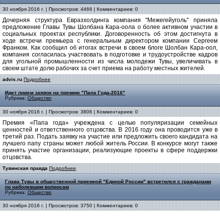
30 ноября 2016 г. | Просмотров: 4466 | Комментариев: 0
Дочерняя структура Евразхолдинга компания "Межегейуголь" приняла
предложение Главы Тувы Шолбана Кара-оола о более активном участии в
социальных проектах республики. Договоренность об этом достигнута в
ходе встречи премьера с генеральным директором компании Сергеем
Франком. Как сообщил об итогах встречи в своем блоге Шолбан Кара-оол,
компания согласилась участвовать в подготовке и трудоустройстве кадров
для угольной промышленности из числа молодежи Тувы, увеличивать в
своем штате долю рабочих за счет приема на работу местных жителей.
advis.ru
Подробнее
Идет прием заявок на премию "Папа Года-2016"
Рубрика:
Общество
30 ноября 2016 г. | Просмотров: 3806 | Комментариев: 0
Премия «Папа года» учреждена с целью популяризации семейных
ценностей и ответственного отцовства. В 2016 году она проводится уже в
третий раз. Подать заявку на участие или предложить своего кандидата на
лучшего папу страны может любой житель России. В конкурсе могут также
принять участие организации, реализующие проекты в сфере поддержки
отцовства.
Тувинская правда
Подробнее
Глава Тувы в общественной приемной "Единой России" встретился с гражданами
по наболевшим вопросам
Рубрика:
Общество
30 ноября 2016 г. | Просмотров: 3750 | Комментариев: 0