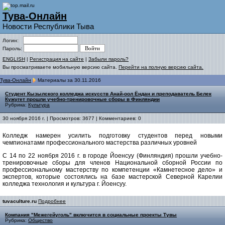
Тува-Онлайн
Новости Республики Тыва
Логин:
Пароль:
ENGLISH
|
Регистрация на сайте
|
Забыли пароль?
Вы просматриваете мобильную версию сайта.
Перейти на полную версию сайта.
Тува-Онлайн
Материалы за 30.11.2016
Студент Кызылского колледжа искусств Анай-оол Ёндан и преподаватель Белек
Кужугет прошли учебно-тренировочные сборы в Финляндии
Рубрика:
Культура
30 ноября 2016 г. | Просмотров: 3677 | Комментариев: 0
Колледж намерен усилить подготовку студентов перед новыми
чемпионатами профессионального мастерства различных уровней
С 14 по 22 ноября 2016 г. в городе Йоенсуу (Финляндия) прошли учебно-
тренировочные сборы для членов Национальной сборной России по
профессиональному мастерству по компетенции «Камнетесное дело» и
экспертов, которые состоялись на базе мастерской Северной Карелии
колледжа технология и культура г. Йоенсуу.
tuvaculture.ru
Подробнее
Компания "Межегейуголь" включится в социальные проекты Тувы
Рубрика:
Общество