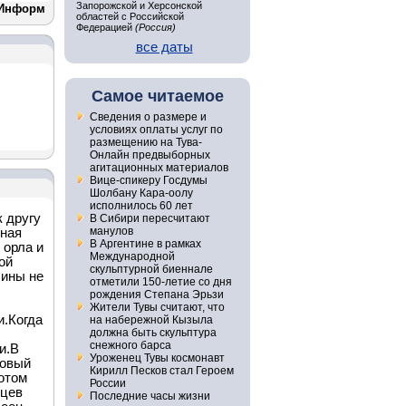
Запорожской и Херсонской
Информ
областей с Российской
Федерацией
(Россия)
все даты
Самое читаемое
Сведения о размере и
условиях оплаты услуг по
размещению на Тува-
Онлайн предвыборных
агитационных материалов
Вице-спикеру Госдумы
Шолбану Кара-оолу
исполнилось 60 лет
к другу
В Сибири пересчитают
манулов
сная
В Аргентине в рамках
 орла и
Международной
ой
скульптурной биеннале
чины не
отметили 150-летие со дня
рождения Степана Эрьзи
Жители Тувы считают, что
и.Когда
на набережной Кызыла
должна быть скульптура
снежного барса
и.В
Уроженец Тувы космонавт
довый
Кирилл Песков стал Героем
отом
России
вцев
Последние часы жизни