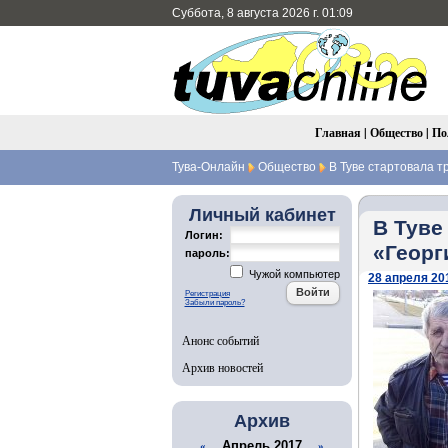
Суббота, 8 августа 2026 г. 01:09
Главная
|
Общество
|
По
Тува-Онлайн
Общество
В Туве стартовала т
Личный кабинет
В Туве
Логин:
«Георг
пароль:
Чужой компьютер
28 апреля 201
Регистрация
Забыли пароль?
Анонс событий
Архив новостей
Архив
Апрель 2017
«
»