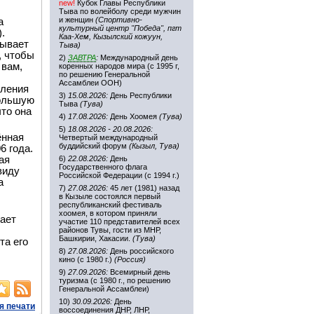
new!
Кубок Главы Республики
Тыва по волейболу среди мужчин
и женщин
(Спортивно-
а
культурный центр "Победа", пгт
.
Каа-Хем, Кызылский кожуун,
бывает
Тыва)
, чтобы
2)
ЗАВТРА
:
Международный день
 вам,
коренных народов мира (с 1995 г,
по решению Генеральной
Ассамблеи ООН)
еления
3)
15.08.2026:
День Республики
большую
Тыва
(Тува)
то она
4)
17.08.2026:
День Хоомея
(Тува)
5)
18.08.2026 - 20.08.2026:
ённая
Четвертый международный
буддийский форум
(Кызыл, Тува)
6 года.
ая
6)
22.08.2026:
День
Государственного флага
виду
Российской Федерации (с 1994 г.)
а
7)
27.08.2026:
45 лет (1981) назад
в Кызыле состоялся первый
республиканский фестиваль
хоомея, в котором приняли
чает
участие 110 представителей всех
районов Тувы, гости из МНР,
Башкирии, Хакасии.
(Тува)
та его
8)
27.08.2026:
День российского
кино (с 1980 г.)
(Россия)
9)
27.09.2026:
Всемирный день
туризма (с 1980 г., по решению
Генеральной Ассамблеи)
10)
30.09.2026:
День
я печати
воссоединения ДНР, ЛНР,