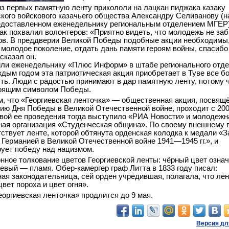
з первых памятную ленту прикололи на лацкан пиджака казаку
кого войскового казачьего общества Александру Селиванову (н
едоставленном еженедельнику региональным отделением МГЕР)
ак похвалил волонтеров: «Приятно видеть, что молодежь не за
ов. В преддверии Великой Победы подобные акции необходимы
 молодое поколение, отдать дань памяти героям войны, спасибо
 сказал он.
ли еженедельнику «Плюс Информ» в штабе регионального отд
ждым годом эта патриотическая акция приобретает в Туве все 
ть. Люди с радостью принимают в дар памятную ленту, потому ч
тоящим символом Победы.
, что «Георгиевская ленточка» — общественная акция, посвящ
ию Дня Победы в Великой Отечественной войне, проходит с 200
вой ее проведения тогда выступило «РИА Новости» и молодежн
ая организация «Студенческая община». По своему внешнему 
тствует ленте, которой обтянута орденская колодка к медали «З
 Германией в Великой Отечественной войне 1941—1945 гг.», и
ует победу над нацизмом.
нное толкование цветов Георгиевской ленты: чёрный цвет озна
евый — пламя. Обер-камергер граф Литта в 1833 году писал:
ая законодательница, сей орден учредившая, полагала, что лен
цвет пороха и цвет огня».
еоргиевская ленточка» продлится до 9 мая.
Версия дл