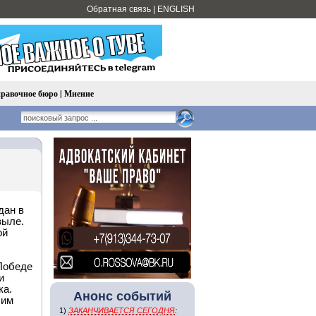
Обратная связь
|
ENGLISH
равочное бюро
|
Мнение
дан в
зыле.
ой
Победе
и
ка.
Анонс событий
 им
1)
ЗАКАНЧИВАЕТСЯ СЕГОДНЯ
: