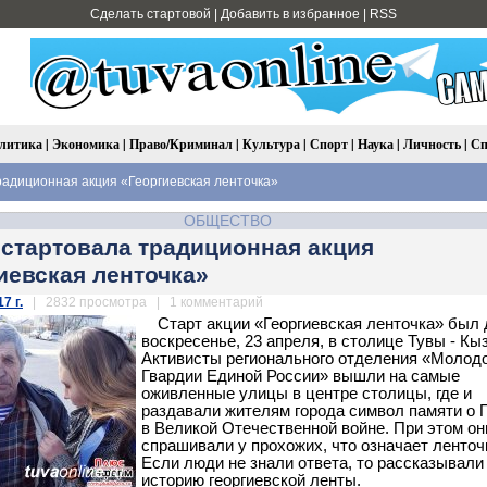
Сделать стартовой
|
Добавить в избранное
|
RSS
литика
|
Экономика
|
Право/Криминал
|
Культура
|
Спорт
|
Наука
|
Личность
|
Сп
радиционная акция «Георгиевская ленточка»
ОБЩЕСТВО
 стартовала традиционная акция
иевская ленточка»
7 г.
| 2832 просмотра | 1 комментарий
Старт акции «Георгиевская ленточка» был 
воскресенье, 23 апреля, в столице Тувы - Кы
Активисты регионального отделения «Молод
Гвардии Единой России» вышли на самые
оживленные улицы в центре столицы, где и
раздавали жителям города символ памяти о 
в Великой Отечественной войне. При этом он
спрашивали у прохожих, что означает ленточ
Если люди не знали ответа, то рассказывали
историю георгиевской ленты.