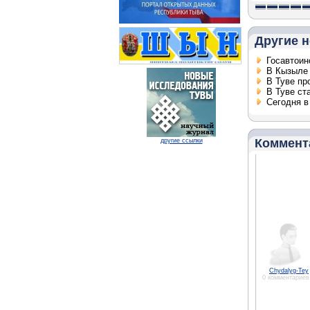
Другие н
Госавтоин
В Кызыле 
В Туве пр
В Туве ст
Сегодня в
Коммент
другие ссылки
Chydalyg-Tey
0 комментариев