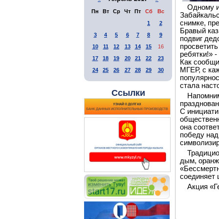
Одному и
Пн
Вт
Ср
Чт
Пт
Сб
Вс
Забайкальс
снимке, пр
1
2
Бравый каз
3
4
5
6
7
8
9
подвиг дед
просветить
10
11
12
13
14
15
16
ребятки!» -
17
18
19
20
21
22
23
Как сообщи
МГЕР, с ка
24
25
26
27
28
29
30
популярнос
стала нас
Ссылки
Напомним
празднован
С инициати
общественн
она соотве
победу над
символизир
Традицио
дым, оранж
«Бессмертн
соединяет 
Акция «Г