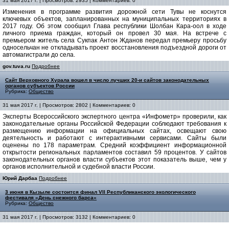
31 мая 2017 г. | Просмотров: 2935 | Комментариев: 0
Изменения в программе развития дорожной сети Тувы не коснутся
ключевых объектов, запланированных на муниципальных территориях в
2017 году. Об этом сообщил Глава республики Шолбан Кара-оол в ходе
личного приема граждан, который он провел 30 мая. На встрече с
премьером житель села Сукпак Антон Жданов передал премьеру просьбу
односельчан не откладывать проект восстановления подъездной дороги от
автомагистрали до села.
gov.tuva.ru
Подробнее
Cайт Верховного Хурала вошел в число лучших 20-и сайтов законодательных
органов субъектов России
Рубрика:
Общество
31 мая 2017 г. | Просмотров: 2802 | Комментариев: 0
Эксперты Всероссийского экспертного центра «Инфометр» проверили, как
законодательные органы Российской Федерации соблюдают требования к
размещению информации на официальных сайтах, освещают свою
деятельность и работают с интерактивными сервисами. Сайты были
оценены по 178 параметрам. Средний коэффициент информационной
открытости региональных парламентов составил 59 процентов. У сайтов
законодательных органов власти субъектов этот показатель выше, чем у
органов исполнительной и судебной власти России.
Юрий Дарбаа
Подробнее
3 июня в Кызыле состоится финал VII Республиканского экологического
фестиваля «День снежного барса»
Рубрика:
Общество
31 мая 2017 г. | Просмотров: 3132 | Комментариев: 0