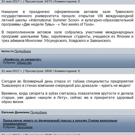
31 мая 2017 г. | Просмотров: 3473 | Комментариев: 0
Накануне в празднично оформленном актовом зале Тувинского
государственного университета прошло открытие VIII международной
летней школы «International Summer Scool» и культурно-образовательной
программы «Две недели Тувы» - « Two weeks of Tuva».
В переполненном актовом зале собрались участники международных
программ: школьники Тувы, зарубежные студенты, учащиеся из Японии и
трех аймаков Монголии: Убсунурского, Ховдского и Завханского.
tuvsu.ru
Подробнее
«Конфетку за сигаретку»
Рубрика:
Общество
31 мая 2017 г. | Просмотров: 2808 | Комментариев: 0
Сегодня во Всемирный день отказа от табака специалисты предприятия
Тываэнерго в стенах компании очередной раз доказали – курить не модно!
Времена, когда сигарета в зубах считалась показателем крутости и делала
старше, уже давно «канули в Лету», сейчас же в приоритете здоровый
образ жизни.
Евгения Данилина
Подробнее
Подъездную дорогу от федеральной трассы к поселку Сукпак капитально
отремонтируют
Рубрика:
Экономика