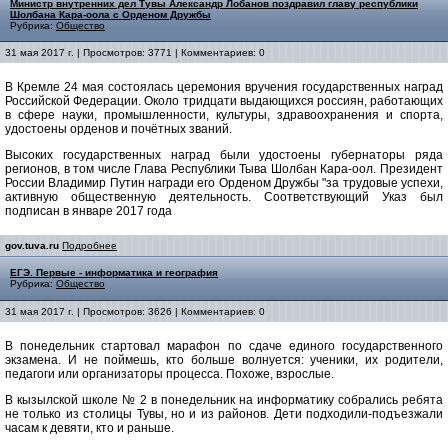
Министр внутренних дел Тувы Александр Лобанов поздравил главу республики
Шолбана Кара-оола с Орденом Дружбы
Рубрика:
Общество
31 мая 2017 г. | Просмотров: 3771 | Комментариев: 0
В Кремле 24 мая состоялась церемония вручения государственных наград
Российской Федерации. Около тридцати выдающихся россиян, работающих
в сфере науки, промышленности, культуры, здравоохранения и спорта,
удостоены орденов и почётных званий.
Высоких государственных наград были удостоены губернаторы ряда
регионов, в том числе Глава Республики Тыва Шолбан Кара-оол. Президент
России Владимир Путин награди его Орденом Дружбы "за трудовые успехи,
активную общественную деятельность. Соответствующий Указ был
подписан в январе 2017 года
gov.tuva.ru
Подробнее
ЕГЭ. Первые - информатика и география
Рубрика:
Общество
31 мая 2017 г. | Просмотров: 3626 | Комментариев: 0
В понедельник стартовал марафон по сдаче единого государственного
экзамена. И не поймешь, кто больше волнуется: ученики, их родители,
педагоги или организаторы процесса. Похоже, взрослые.
В кызылской школе № 2 в понедельник на информатику собрались ребята
не только из столицы Тувы, но и из районов. Дети подходили-подъезжали
часам к девяти, кто и раньше.