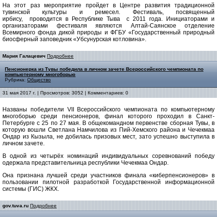
На этот раз мероприятие пройдет в Центре развития традиционной
тувинской культуры и ремесел. Фестиваль, посвященный
ирбису, проводится в Республике Тыва с 2011 года. Инициаторами и
организаторами фестиваля являются Алтай-Саянское отделение
Всемирного фонда дикой природы и ФГБУ «Государственный природный
биосферный заповедник «Убсунурская котловина».
Мария Галацевич
Подробнее
Пенсионерка из Тувы победила в личном зачете Всероссийского чемпионата по
компьютерному многоборью
Рубрика:
Общество
31 мая 2017 г. | Просмотров: 3052 | Комментариев: 0
Названы победители VII Всероссийского чемпионата по компьютерному
многоборью среди пенсионеров, финал которого проходил в Санкт-
Петербурге с 25 по 27 мая. В общекомандном первенстве сборная Тувы, в
которую вошли Светлана Намчилова из Пий-Хемского района и Чечекмаа
Ондар из Кызыла, не добилась призовых мест, зато успешно выступила в
личном зачете.
В одной из четырёх номинаций индивидуальных соревнований победу
одержала представительница республики Чечекмаа Ондар.
Она признана лучшей среди участников финала «киберпенсионеров» в
пользовании пилотной разработкой Государственной информационной
системы (ГИС) ЖКХ.
gov.tuva.ru
Подробнее