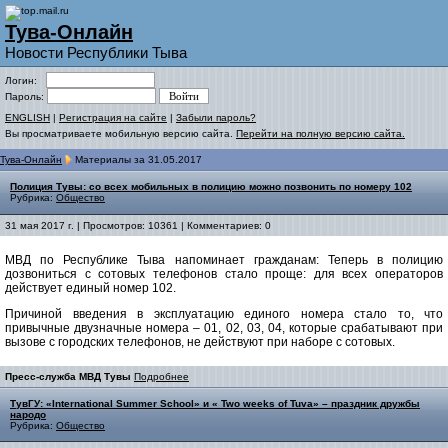
Тува-Онлайн
Новости Республики Тыва
Логин:
Пароль:
ENGLISH
|
Регистрация на сайте
|
Забыли пароль?
Вы просматриваете мобильную версию сайта.
Перейти на полную версию сайта.
Тува-Онлайн
Материалы за 31.05.2017
Полиция Тувы: со всех мобильных в полицию можно позвонить по номеру 102
Рубрика:
Общество
31 мая 2017 г. | Просмотров: 10361 | Комментариев: 0
МВД по Республике Тыва напоминает гражданам: Теперь в полицию
дозвониться с сотовых телефонов стало проще: для всех операторов
действует единый номер 102.
Причиной введения в эксплуатацию единого номера стало то, что
привычные двузначные номера – 01, 02, 03, 04, которые срабатывают при
вызове с городских телефонов, не действуют при наборе с сотовых.
Пресс-служба МВД Тувы
Подробнее
ТувГУ: «International Summer School» и « Two weeks of Tuva» – праздник дружбы
народо
Рубрика:
Общество