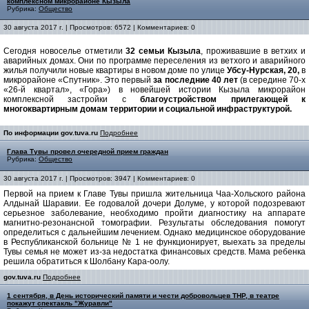
комплексном микрорайоне Кызыла
Рубрика:
Общество
30 августа 2017 г. | Просмотров: 6572 | Комментариев: 0
Сегодня новоселье отметили
32 семьи Кызыла
, проживавшие в ветхих и
аварийных домах. Они по программе переселения из ветхого и аварийного
жилья получили новые квартиры в новом доме по улице
Убсу-Нурская, 20,
в
микрорайоне «Спутник». Это первый
за последние 40 лет
(в середине 70-х
«26-й квартал», «Гора») в новейшей истории Кызыла микрорайон
комплексной застройки с
благоустройством прилегающей к
многоквартирным домам территории и социальной инфраструктурой.
По информации gov.tuva.ru
Подробнее
Глава Тувы провел очередной прием граждан
Рубрика:
Общество
30 августа 2017 г. | Просмотров: 3947 | Комментариев: 0
Первой на прием к Главе Тувы пришла жительница Чаа-Хольского района
Алдынай Шаравии. Ее годовалой дочери Долуме, у которой подозревают
серьезное заболевание, необходимо пройти диагностику на аппарате
магнитно-резонансной томографии. Результаты обследования помогут
определиться с дальнейшим лечением. Однако медицинское оборудование
в Республиканской больнице № 1 не функционирует, выехать за пределы
Тувы семья не может из-за недостатка финансовых средств. Мама ребенка
решила обратиться к Шолбану Кара-оолу.
gov.tuva.ru
Подробнее
1 сентября, в День исторический памяти и чести добровольцев ТНР, в театре
покажут спектакль "Журавли"