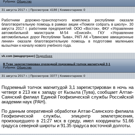
Рубрика:
Общество
31 августа 2017 г. | Просмотров: 4186 | Комментариев: 0
Работники дорожно-транспортного комплекса республики оказали
благотворительную помощь в рамках акции «Помоги собрать в школу». 30
августа 2017 г. работники предприятий: ООО «Восток», ФКУ «Управление
автомобильной магистрали М-54 «Енисей», ГКУ «Управление
автомобильных дорог Республики Тыва», РКП АК «Тувинские авиационные
линии» оказали благотворительную помощь в подготовке маленьких
кызылчан к началу нового учебного года.
vk.com (миндортранс)
Подробнее
В Туве зарегистрирован очередной подземный толчок магнитудой 3,1
Рубрика:
Общество
31 августа 2017 г. | Просмотров: 3377 | Комментариев: 0
Подземный толчок магнитудой 3,1 зарегистрирован в ночь на
четверг в 213 км к западу от Кызыла (Тува), сообщает Алтае-
Саянский филиал Единой Геофизической службы Российской
академии наук (РАН).
По данным оперативной обработки Алтае-Саянского филиала
Геофизической службы, эпицентр землетрясения,
произошедшего в 21:27 мск в среду, имел координаты 51.66
градуса северной широты и 91.35 градуса восточной долготы.