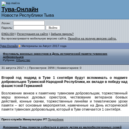
Тува-Онлайн
Новости Республики Тыва
Логин:
Пароль:
ENGLISH
|
Регистрация на сайте
|
Забыли пароль?
Вы просматриваете мобильную версию сайта.
Перейти на полную версию сайта.
Тува-Онлайн
Материалы за Август 2017 года
Фестиваль военных оркестров в День исторической памяти тувинских
добровольцев
Рубрика:
Общество
31 августа 2017 г. | Просмотров: 3956 | Комментариев: 0
Второй год подряд в Туве 1 сентября будут вспоминать о подвиге
добровольцев Тувинской Народной Республики, их вкладе в победу над
фашистской Германией
Возложение венков к памятнику тувинским добровольцам, торжественный
марш военных духовых оркестров, чествование ветеранов боевых
действий, конные скачки, торжественные линейки и тематические уроки
памяти – вот основные мероприятия, намеченные на День исторической
памяти тувинских добровольцев, который в Туве отмечается 1 сентября.
Пресс-служба Минкультуры РТ
Подробнее
Дорожники Тувы помогли собраться в школу детям из малообеспеченных семей