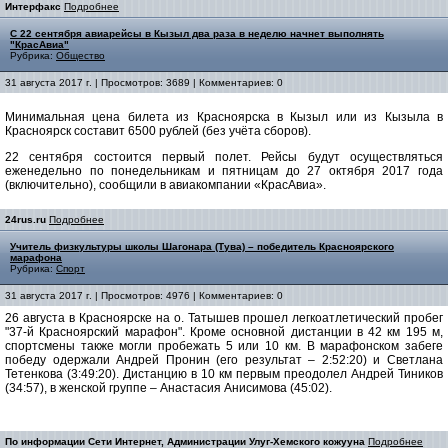
Интерфакс
Подробнее
С 22 сентября авиарейсы в Кызыл два раза в неделю начнет выполнять
"КрасАвиа"
Рубрика:
Общество
31 августа 2017 г. | Просмотров: 3689 | Комментариев: 0
Минимальная цена билета из Красноярска в Кызыл или из Кызыла в
Красноярск составит 6500 рублей (без учёта сборов).
22 сентября состоится первый полет. Рейсы будут осуществляться
еженедельно по понедельникам и пятницам до 27 октября 2017 года
(включительно), сообщили в авиакомпании «КрасАвиа».
24rus.ru
Подробнее
Учитель физкультуры школы Шагонара (Тува) – победитель Красноярского
марафона
Рубрика:
Спорт
31 августа 2017 г. | Просмотров: 4976 | Комментариев: 0
26 августа в Красноярске на о. Татышев прошел легкоатлетический пробег
"37-й Красноярский марафон". Кроме основной дистанции в 42 км 195 м,
спортсмены также могли пробежать 5 или 10 км. В марафонском забеге
победу одержали Андрей Пронин (его результат – 2:52:20) и Светлана
Тетенкова (3:49:20). Дистанцию в 10 км первым преодолел Андрей Тиников
(34:57), в женской группе – Анастасия Анисимова (45:02).
По информации Сети Интернет, Администрации Улуг-Хемского кожууна
Подробнее