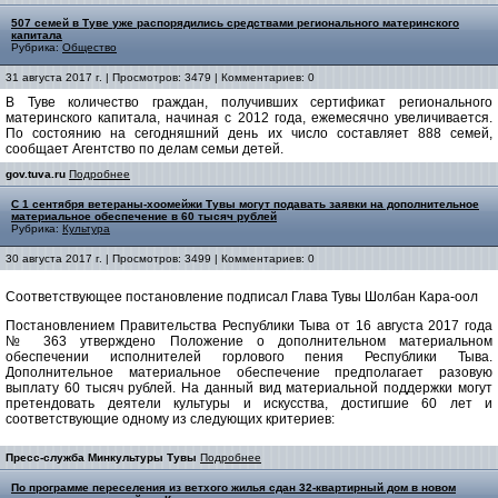
507 семей в Туве уже распорядились средствами регионального материнского
капитала
Рубрика:
Общество
31 августа 2017 г. | Просмотров: 3479 | Комментариев: 0
В Туве количество граждан, получивших сертификат регионального
материнского капитала, начиная с 2012 года, ежемесячно увеличивается.
По состоянию на сегодняшний день их число составляет 888 семей,
сообщает Агентство по делам семьи детей.
gov.tuva.ru
Подробнее
С 1 сентября ветераны-хоомейжи Тувы могут подавать заявки на дополнительное
материальное обеспечение в 60 тысяч рублей
Рубрика:
Культура
30 августа 2017 г. | Просмотров: 3499 | Комментариев: 0
Соответствующее постановление подписал Глава Тувы Шолбан Кара-оол
Постановлением Правительства Республики Тыва от 16 августа 2017 года
№ 363 утверждено Положение о дополнительном материальном
обеспечении исполнителей горлового пения Республики Тыва.
Дополнительное материальное обеспечение предполагает разовую
выплату 60 тысяч рублей. На данный вид материальной поддержки могут
претендовать деятели культуры и искусства, достигшие 60 лет и
соответствующие одному из следующих критериев:
Пресс-служба Минкультуры Тувы
Подробнее
По программе переселения из ветхого жилья сдан 32-квартирный дом в новом