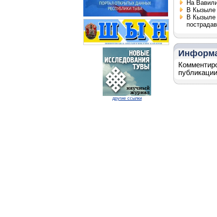
На Вавили
В Кызыле 
В Кызыле 
пострадав
Информ
Комментиро
публикации
другие ссылки