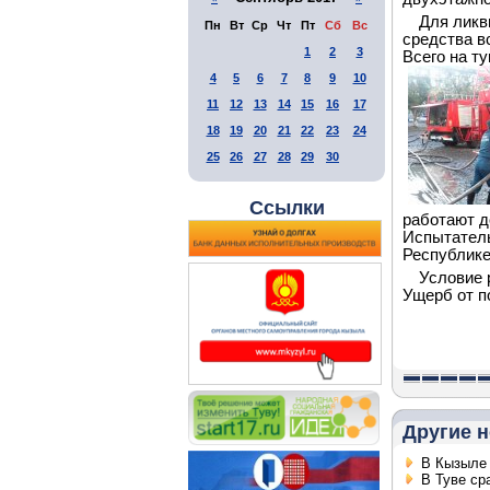
Для ликв
Пн
Вт
Ср
Чт
Пт
Сб
Вс
средства в
1
2
3
Всего на т
4
5
6
7
8
9
10
11
12
13
14
15
16
17
18
19
20
21
22
23
24
25
26
27
28
29
30
Ссылки
работают д
Испытатель
Республике
Условие 
Ущерб от п
Другие н
В Кызыле 
В Туве ср