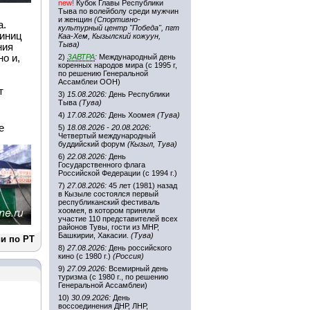
new!
Кубок Главы Республики
Тыва по волейболу среди мужчин
и женщин
(Спортивно-
а.
культурный центр "Победа", пгт
диниц
Каа-Хем, Кызылский кожуун,
Тыва)
ния
о и,
2)
ЗАВТРА
:
Международный день
коренных народов мира (с 1995 г,
по решению Генеральной
Ассамблеи ООН)
т
3)
15.08.2026:
День Республики
Тыва
(Тува)
4)
17.08.2026:
День Хоомея
(Тува)
е
5)
18.08.2026 - 20.08.2026:
Четвертый международный
буддийский форум
(Кызыл, Тува)
6)
22.08.2026:
День
Государственного флага
Российской Федерации (с 1994 г.)
7)
27.08.2026:
45 лет (1981) назад
в Кызыле состоялся первый
республиканский фестиваль
хоомея, в котором приняли
участие 110 представителей всех
районов Тувы, гости из МНР,
Башкирии, Хакасии.
(Тува)
и по РТ
8)
27.08.2026:
День российского
кино (с 1980 г.)
(Россия)
9)
27.09.2026:
Всемирный день
туризма (с 1980 г., по решению
Генеральной Ассамблеи)
10)
30.09.2026:
День
воссоединения ДНР, ЛНР,