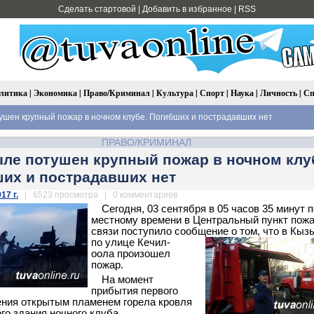
Сделать стартовой
|
Добавить в избранное
|
RSS
литика
|
Экономика
|
Право/Криминал
|
Культура
|
Спорт
|
Наука
|
Личность
|
Сп
шен крупный пожар в ночном клубе. Погибших и пострадавших нет
ПРАВО/КРИМИНАЛ
ле потушен крупный пожар в ночном клу
их и пострадавших нет
17 г.
| 6523 просмотра | 0 комментариев
Сегодня, 03 сентября в 05 часов 35 минут п
местному времени в Центральный пункт пож
связи поступило сообщение о том, что в Кыз
по улице Кечил-
оола произошел
пожар.
На момент
прибытия первого
ния открытым пламенем горела кровля
го здания ночного клуба.