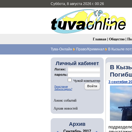
Суббота, 8 августа 2026 г. 00:26
Главная
|
Общество
|
По
Тува-Онлайн
Право/Криминал
В Кызыле поту
Личный кабинет
В Кызы
Логин:
Погибш
пароль:
Чужой компьютер
3 сентября 20
Регистрация
Забыли пароль?
Анонс событий
Архив новостей
Архив
подразделе
Сентябрь 2017
двухэтажно
«
»