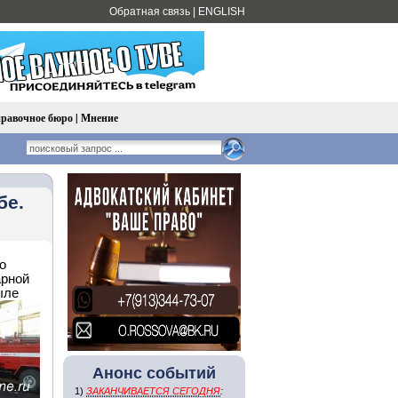
Обратная связь
|
ENGLISH
равочное бюро
|
Мнение
бе.
о
арной
ыле
Анонс событий
1)
ЗАКАНЧИВАЕТСЯ СЕГОДНЯ
: