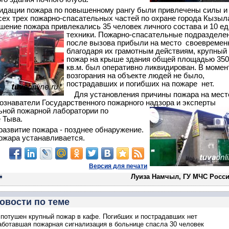
идации пожара по повышенному рангу были привлечены силы и
сех трех пожарно-спасательных частей по охране города Кызыл
ушение пожара привлекались 35 человек личного состава и 10 е
техники. Пожарно-спасательные подразделе
после вызова прибыли на место своевременн
благодаря их грамотным действиям, крупный
пожар на крыше здания общей площадью 350
кв.м. был оперативно ликвидирован. В момен
возгорания на объекте людей не было,
пострадавших и погибших на пожаре нет.
Для установления причины пожара на мест
ознаватели Государственного пожарного надзора и эксперты
ной пожарной лаборатории по
 Тыва.
развитие пожара - позднее обнаружение.
ожара устанавливается.
Версия для печати
Луиза Намчыл, ГУ МЧС Росси
овости по теме
потушен крупный пожар в кафе. Погибших и пострадавших нет
аботавшая пожарная сигнализация в больнице спасла 30 человек