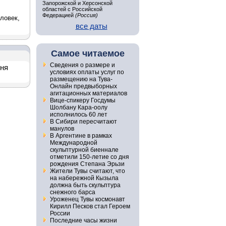
Запорожской и Херсонской
областей с Российской
Федерацией
(Россия)
ловек,
все даты
Самое читаемое
Сведения о размере и
дня
условиях оплаты услуг по
размещению на Тува-
Онлайн предвыборных
агитационных материалов
Вице-спикеру Госдумы
Шолбану Кара-оолу
исполнилось 60 лет
В Сибири пересчитают
манулов
В Аргентине в рамках
Международной
скульптурной биеннале
отметили 150-летие со дня
рождения Степана Эрьзи
Жители Тувы считают, что
на набережной Кызыла
должна быть скульптура
снежного барса
Уроженец Тувы космонавт
Кирилл Песков стал Героем
России
Последние часы жизни