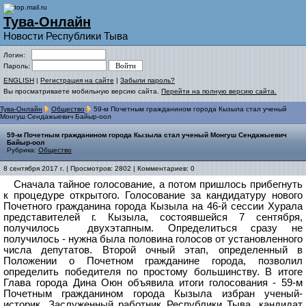
Тува-Онлайн
Новости Республики Тыва
Логин:
Пароль:
ENGLISH
|
Регистрация на сайте
|
Забыли пароль?
Вы просматриваете мобильную версию сайта.
Перейти на полную версию сайта.
Тува-Онлайн
Общество
59-м Почетным гражданином города Кызыла стал ученый
Монгуш Сендажыевич Байыр-оол
59-м Почетным гражданином города Кызыла стал ученый Монгуш Сендажыевич
Байыр-оол
Рубрика:
Общество
8 сентября 2017 г. | Просмотров: 2802 | Комментариев: 0
Сначала тайное голосование, а потом пришлось прибегнуть
к процедуре открытого. Голосование за кандидатуру нового
Почетного гражданина города Кызыла на 46-й сессии Хурала
представителей г. Кызыла, состоявшейся 7 сентября,
получилось
двухэтапным. Определиться сразу не
получилось - нужна была половина голосов от установленного
числа депутатов. Второй очный этап, определенный в
Положении о Почетном гражданине города, позволил
определить победителя по простому большинству.
В итоге
Глава города Дина Оюн объявила итоги голосования - 59-м
Почетным гражданином города Кызыла избран ученый-
историк, Заслуженный работник Республики Тыва, кандидат