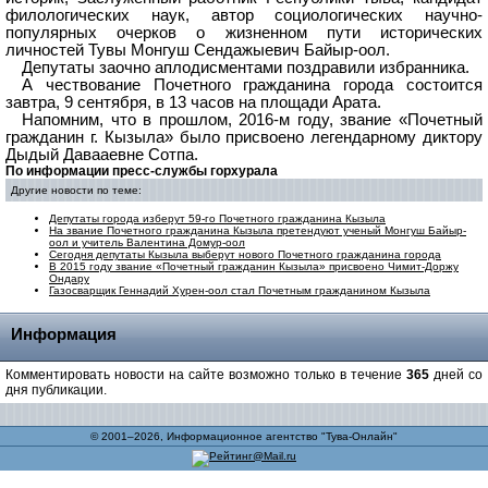
филологических наук, автор социологических научно-
популярных очерков о жизненном пути исторических
личностей Тувы Монгуш Сендажыевич Байыр-оол.
Депутаты заочно аплодисментами поздравили избранника.
А чествование Почетного гражданина города состоится
завтра, 9 сентября, в 13 часов на площади Арата.
Напомним, что в прошлом, 2016-м году, звание «Почетный
гражданин г. Кызыла» было присвоено легендарному диктору
Дыдый Давааевне Сотпа.
По информации пресс-службы горхурала
Другие новости по теме:
Депутаты города изберут 59-го Почетного гражданина Кызыла
На звание Почетного гражданина Кызыла претендуют ученый Монгуш Байыр-
оол и учитель Валентина Домур-оол
Сегодня депутаты Кызыла выберут нового Почетного гражданина города
В 2015 году звание «Почетный гражданин Кызыла» присвоено Чимит-Доржу
Ондару
Газосварщик Геннадий Хурен-оол стал Почетным гражданином Кызыла
Информация
Комментировать новости на сайте возможно только в течение
365
дней со
дня публикации.
© 2001–2026, Информационное агентство "Тува-Онлайн"