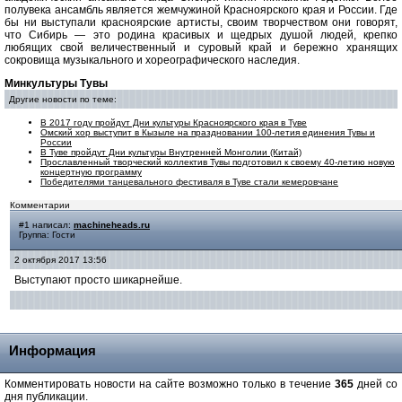
полувека ансамбль является жемчужиной Красноярского края и России. Где
бы ни выступали красноярские артисты, своим творчеством они говорят,
что Сибирь — это родина красивых и щедрых душой людей, крепко
любящих свой величественный и суровый край и бережно хранящих
сокровища музыкального и хореографического наследия.
Минкультуры Тувы
Другие новости по теме:
В 2017 году пройдут Дни культуры Красноярского края в Туве
Омский хор выступит в Кызыле на праздновании 100-летия единения Тувы и
России
В Туве пройдут Дни культуры Внутренней Монголии (Китай)
Прославленный творческий коллектив Тувы подготовил к своему 40-летию новую
концертную программу
Победителями танцевального фестиваля в Туве стали кемеровчане
Комментарии
#1 написал:
machineheads.ru
Группа: Гости
2 октября 2017 13:56
Выступают просто шикарнейше.
Информация
Комментировать новости на сайте возможно только в течение
365
дней со
дня публикации.