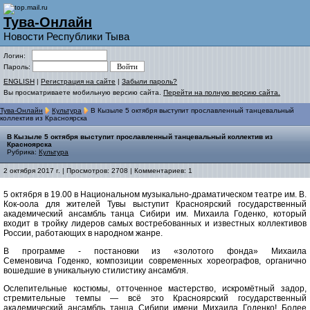
Тува-Онлайн
Новости Республики Тыва
Логин:
Пароль:
ENGLISH
|
Регистрация на сайте
|
Забыли пароль?
Вы просматриваете мобильную версию сайта.
Перейти на полную версию сайта.
Тува-Онлайн
Культура
В Кызыле 5 октября выступит прославленный танцевальный
коллектив из Красноярска
В Кызыле 5 октября выступит прославленный танцевальный коллектив из
Красноярска
Рубрика:
Культура
2 октября 2017 г. | Просмотров: 2708 | Комментариев: 1
5 октября в 19.00 в Национальном музыкально-драматическом театре им. В.
Кок-оола для жителей Тувы выступит Красноярский государственный
академический ансамбль танца Сибири им. Михаила Годенко, который
входит в тройку лидеров самых востребованных и известных коллективов
России, работающих в народном жанре.
В программе - постановки из «золотого фонда» Михаила
Семеновича Годенко, композиции современных хореографов, органично
вошедшие в уникальную стилистику ансамбля.
Ослепительные костюмы, отточенное мастерство, искромётный задор,
стремительные темпы — всё это Красноярский государственный
академический ансамбль танца Сибири имени Михаила Годенко! Более