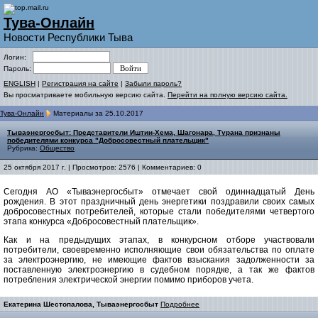
Тува-Онлайн
Новости Республики Тыва
Логин:
Пароль:
ENGLISH
|
Регистрация на сайте
|
Забыли пароль?
Вы просматриваете мобильную версию сайта.
Перейти на полную версию сайта.
Тува-Онлайн
Материалы за 25.10.2017
Тываэнергосбыт: Представители Иштии-Хема, Шагонара, Турана признаны
победителями конкурса "Добросовестный плательщик"
Рубрика:
Общество
25 октября 2017 г. | Просмотров: 2576 | Комментариев: 0
Сегодня АО «Тываэнергосбыт» отмечает свой одиннадцатый День
рождения. В этот праздничный день энергетики поздравили своих самых
добросовестных потребителей, которые стали победителями четвертого
этапа конкурса «Добросовестный плательщик».
Как и на предыдущих этапах, в конкурсном отборе участвовали
потребители, своевременно исполняющие свои обязательства по оплате
за электроэнергию, не имеющие фактов взыскания задолженности за
поставленную электроэнергию в судебном порядке, а так же фактов
потребления электрической энергии помимо приборов учета.
Екатерина Шестопалова, Тываэнергосбыт
Подробнее