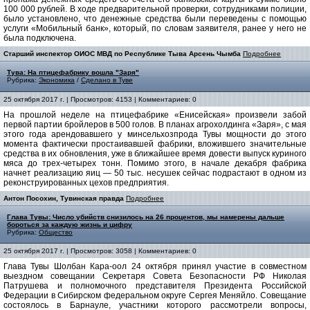
100 000 рублей. В ходе предварительной проверки, сотрудниками полиции,
было установлено, что денежные средства были переведены с помощью
услуги «Мобильный банк», который, по словам заявителя, ранее у него не
была подключена.
Старший инспектор ОИОС МВД по Республике Тыва Арсень Чымба
Подробнее
Тува: На птицефабрику вошла "Заря"
Рубрика:
Экономика
/
Сделано в Туве
25 октября 2017 г. | Просмотров: 4153 | Комментариев: 0
На прошлой неделе на птицефабрике «Енисейская» произвели забой
первой партии бройлеров в 500 голов. В планах агрохолдинга «Заря», с мая
этого года арендовавшего у минсельхозпрода Тувы мощности до этого
момента фактически простаивавшей фабрики, вложившего значительные
средства в их обновления, уже в ближайшее время довести выпуск куриного
мяса до трех-четырех тонн. Помимо этого, в начале декабря фабрика
начнет реализацию яиц — 50 тыс. несушек сейчас подрастают в одном из
реконструированных цехов предприятия.
Антон Посохин, Тувинская правда
Подробнее
Глава Тувы: Число убийств снизилось на 26 процентов, мы намерены дальше
бороться за каждую жизнь и цифру
Рубрика:
Общество
25 октября 2017 г. | Просмотров: 3058 | Комментариев: 0
Глава Тувы Шолбан Кара-оол 24 октября принял участие в совместном
выездном совещании Секретаря Совета Безопасности РФ Николая
Патрушева и полномочного представителя Президента Российской
Федерации в Сибирском федеральном округе Сергея Меняйло. Совещание
состоялось в Барнауле, участники которого рассмотрели вопросы,