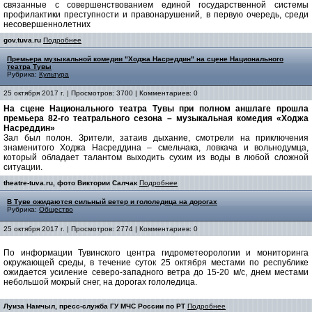
связанные с совершенствованием единой государственной системы
профилактики преступности и правонарушений, в первую очередь, среди
несовершеннолетних
gov.tuva.ru
Подробнее
Премьера музыкальной комедии "Ходжа Насреддин" на сцене Национального
театра Тувы
Рубрика:
Культура
25 октября 2017 г. | Просмотров: 3700 | Комментариев: 0
На сцене Национального театра Тувы при полном аншлаге прошла
премьера 82-го театрального сезона – музыкальная комедия «Ходжа
Насреддин»
Зал был полон. Зрители, затаив дыхание, смотрели на приключения
знаменитого Ходжа Насреддина – смельчака, ловкача и вольнодумца,
который обладает талантом выходить сухим из воды в любой сложной
ситуации.
theatre-tuva.ru, фото Виктории Салчак
Подробнее
В Туве ожидаются сильный ветер и гололедица на дорогах
Рубрика:
Общество
25 октября 2017 г. | Просмотров: 2774 | Комментариев: 0
По информации Тувинского центра гидрометеорологии и мониторинга
окружающей среды, в течение суток 25 октября местами по республике
ожидается усиление северо-западного ветра до 15-20 м/с, днем местами
небольшой мокрый снег, на дорогах гололедица.
Луиза Намчыл, пресс-служба ГУ МЧС России по РТ
Подробнее