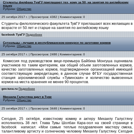
Студенты филфака ТувГУ приглашают тех, кому за 50, на занятия по английскому
языку
Рубрика:
Общество
25 октября 2017 г. | Просмотров: 4382 | Комментариев: 0
Студенты филологического факультета ТувГУ приглашают всех желающих в
возрасте от 50 лет и старше на занятия по английскому языку
facebook ТувГУ
Подробнее
Сутхольцы - лучшие в республиканском конкурсе по заготовке кормов
Рубрика:
Общество
25 октября 2017 г. | Просмотров: 2486 | Комментариев: 0
Комиссия под руководством вице-премьера Байбека Монгуша оценивала
участников по таким критериям, как общий объем заготовленных кормов,
качество заготовленных кормов, подтвержденное организацией имеющей
соответствующую аккредитацию, в данном случае ФГБУ государственная
станция агрохимической службы «Тувинская» и количество вывезенных
кормов на места хранения не менее 90 процентов.
gov.tuva.ru
Подробнее
Михаила Галустяна ждут в Туве
Рубрика:
Общество
25 октября 2017 г. | Просмотров: 3446 | Комментариев: 0
Сегодня, 25 октября, известному комику и актеру Михаилу Галустяну
исполнилось 38 лет. Глава Тувы Шолбан Кара-оол на своей странице в
facebook написал: «Мои самые теплые поздравления мастеру смеха,
талантливому артисту и солнечному человеку Михаилу Галустяну. Сегодня