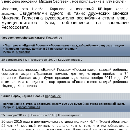
у него день рождения. Михаил Сергеевич, мое приглашение в Туву в силе!»
Известно, что Шолбан Кара-оол и известный КВНщик хорошо
Свидетелями одного из таких дружеских звонков
знакомы.
Михаила Галустяна руководителю республики стали главы
муниципалитетов Тувы, собравшиеся на заседание
Ресгоссовета.
facebook.com/sholban.karaool
Подробнее
«Партпроект «Единой России» «России важен каждый ребенок» запускает акцию
«Правовая помощь детям» в 74 регионах страны»
Рубрика:
Общество
25 октября 2017 г. | Просмотров: 2670 | Комментариев: 0
В рамках партпроекта «Единой России» «России важен каждый ребенок»
состоится акция «Правовая помощь детям», которая пройдет в 74
регионах. Данная акция будет проходить до конца ноября 2017 года. Об
этом заявила координатор партпроекта «России важен каждый ребенок»
Надежда Колесникова.
Чаяна Норбу, Единая Россия
Подробнее
Полицейские г. Турана раскрыли кражу 100 000 рублей со счета банковской карты
Рубрика:
Право/Криминал
25 октября 2017 г. | Просмотров: 5160 | Комментариев: 0
20 мая 2015 года в дежурную часть отдела полиции №7 (г.Туран) обратился
52-летний местный житель с заявлением о том, что им обнаружена
пропажа денежных средств со счета его банковской карты в сумме около