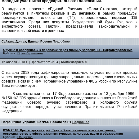
молодых участников предварительного голосования.
В кадровом проекте «Единой России» «ПолитСтартап», который
реализуется в пилотном режиме в
25 регионах
в рамках процедуры
предварительного голосования (ПГ), определились
первые 115
наставников.
Среди них депутаты Государственной Думы РФ, члены
экспертного совета Партии, представители законодательной и
исполнительной власти в регионах.
Сайзана Донгак, Единая Россия
Подробнее
Оружие и боеприпасы к перевозке через границу запрещены - Погрануправление
Рубрика:
Право/Криминал
16 апреля 2018 г. | Просмотров: 3684 | Комментариев: 0
С начала 2018 года зафиксировано несколько случаев попыток провоза
через государственную границу запрещенных к перемещению специальных
средств, в связи с чем Пограничное управление ФСБ России по Республике
Тыва информирует:
В соответствии со ст. 17 Федерального закона от 13 декабря 1996 г.
№150-ФЗ "Об оружии" ввоз в Российскую Федерацию и вывоз из Российской
Федерации боевого ручного стрелкового и холодного оружия
осуществляются порядке, установленном Правительством Российской
Федерации.
Пограничное управление ФСБ России по РТ
Подробнее
КЭФ 2018: Красноярский край, Тува и Хакасия подписали соглашения о
сотрудничестве в сфере развития туризма, культуры, науки и образования
Рубрика:
Общество