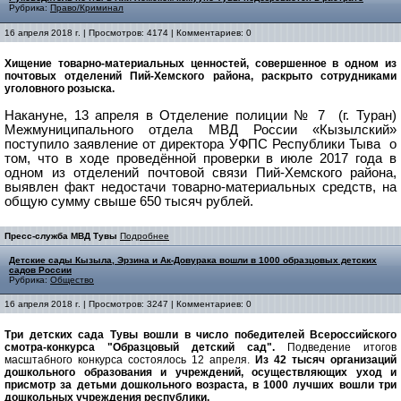
Рубрика:
Право/Криминал
16 апреля 2018 г. | Просмотров: 4174 | Комментариев: 0
Хищение товарно-материальных ценностей, совершенное в одном из
почтовых отделений Пий-Хемского района, раскрыто сотрудниками
уголовного розыска.
Накануне, 13 апреля в Отделение полиции № 7 (г. Туран)
Межмуниципального отдела МВД России «Кызылский»
поступило заявление от директора УФПС Республики Тыва о
том, что в ходе проведённой проверки в июле 2017 года в
одном из отделений почтовой связи Пий-Хемского района,
выявлен факт недостачи товарно-материальных средств, на
общую сумму свыше 650 тысяч рублей.
Пресс-служба МВД Тувы
Подробнее
Детские сады Кызыла, Эрзина и Ак-Довурака вошли в 1000 образцовых детских
садов России
Рубрика:
Общество
16 апреля 2018 г. | Просмотров: 3247 | Комментариев: 0
Три детских сада Тувы вошли в число победителей Всероссийского
смотра‑конкурса "Образцовый детский сад".
Подведение итогов
масштабного конкурса состоялось 12 апреля.
Из 42 тысяч организаций
дошкольного образования и учреждений, осуществляющих уход и
присмотр за детьми дошкольного возраста, в 1000 лучших вошли три
дошкольных учреждения республики.