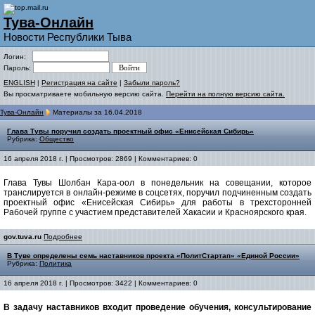
Тува-Онлайн
Новости Республики Тыва
Логин:
Пароль:
ENGLISH
|
Регистрация на сайте
|
Забыли пароль?
Вы просматриваете мобильную версию сайта.
Перейти на полную версию сайта.
Тува-Онлайн
Материалы за 16.04.2018
Глава Тувы поручил создать проектный офис «Енисейская Сибирь»
Рубрика:
Общество
16 апреля 2018 г. | Просмотров: 2869 | Комментариев: 0
Глава Тувы Шолбан Кара-оол в понедельник на совещании, которое
транслируется в онлайн-режиме в соцсетях, поручил подчиненным создать
проектный офис «Енисейская Сибирь» для работы в трехсторонней
Рабочей группе с участием представителей Хакасии и Красноярского края.
gov.tuva.ru
Подробнее
В Туве определены семь наставников проекта «ПолитСтартап» «Единой России»
Рубрика:
Политика
16 апреля 2018 г. | Просмотров: 3422 | Комментариев: 0
В задачу наставников входит проведение обучения, консультирование