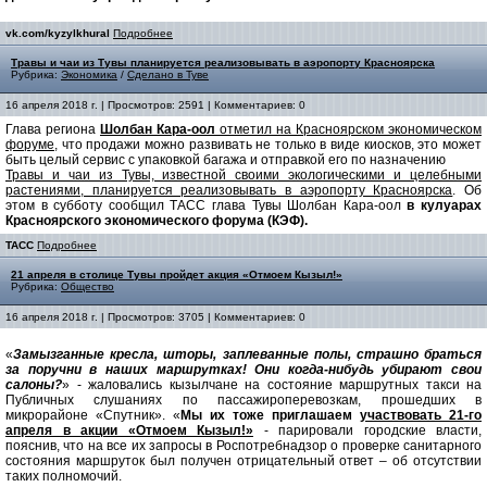
vk.com/kyzylkhural
Подробнее
Травы и чаи из Тувы планируется реализовывать в аэропорту Красноярска
Рубрика:
Экономика
/
Сделано в Туве
16 апреля 2018 г. | Просмотров: 2591 | Комментариев: 0
Глава региона
Шолбан Кара-оол
отметил на Красноярском экономическом
форуме
, что продажи можно развивать не только в виде киосков, это может
быть целый сервис с упаковкой багажа и отправкой его по назначению
Травы и чаи из Тувы, известной своими экологическими и целебными
растениями, планируется реализовывать в аэропорту Красноярска
. Об
этом в субботу сообщил ТАСС глава Тувы Шолбан Кара-оол
в кулуарах
Красноярского экономического форума (КЭФ).
ТАСС
Подробнее
21 апреля в столице Тувы пройдет акция «Отмоем Кызыл!»
Рубрика:
Общество
16 апреля 2018 г. | Просмотров: 3705 | Комментариев: 0
«
Замызганные кресла, шторы, заплеванные полы, страшно браться
за поручни в наших маршрутках! Они когда-нибудь убирают свои
салоны?
» - жаловались кызылчане на состояние маршрутных такси на
Публичных слушаниях по пассажироперeвозкам, прошедших в
микрорайоне «Спутник». «
Мы их тоже приглашаем
участвовать 21-го
апреля в акции «Отмоем Кызыл!»
- парировали городские власти,
пояснив, что на все их запросы в Роспотребнадзор о проверке санитарного
состояния маршруток был получен отрицательный ответ – об отсутствии
таких полномочий.