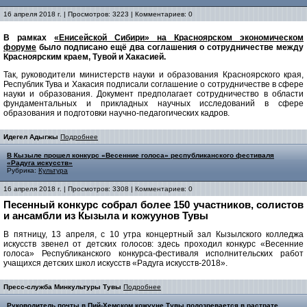
16 апреля 2018 г. | Просмотров: 3223 | Комментариев: 0
В рамках
«Енисейской Сибири» на Красноярском экономическом
форуме
было подписано ещё два соглашения о сотрудничестве между
Красноярским краем, Тувой и Хакасией.
Так, руководители министерств науки и образования Красноярского края,
Республик Тува и Хакасия подписали соглашение о сотрудничестве в сфере
науки и образования. Документ предполагает сотрудничество в области
фундаментальных и прикладных научных исследований в сфере
образования и подготовки научно-педагогических кадров.
Идегел Адыгжы
Подробнее
В Кызыле прошел конкурс «Весенние голоса» республиканского фестиваля
«Радуга искусств»
Рубрика:
Культура
16 апреля 2018 г. | Просмотров: 3308 | Комментариев: 0
Песенный конкурс собрал более 150 участников, солистов
и ансамбли из Кызыла и кожуунов Тувы
В пятницу, 13 апреля, с 10 утра концертный зал Кызылского колледжа
искусств звенел от детских голосов: здесь проходил конкурс «Весенние
голоса» Республиканского конкурса-фестиваля исполнительских работ
учащихся детских школ искусств «Радуга искусств-2018».
Пресс-служба Минкультуры Тувы
Подробнее
Руководитель почты в Пий-Хемском кожууне Тувы подозревается в растрате